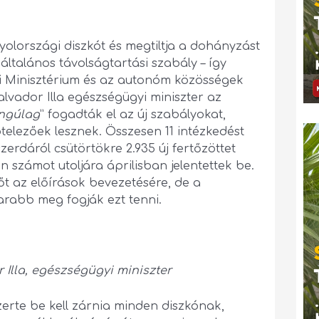
olországi diszkót és megtiltja a dohányzást
ltalános távolságtartási szabály – így
 Minisztérium és az autonóm közösségek
alvador Illa egészségügyi miniszter az
ngúlag
” fogadták el az új szabályokat,
elezőek lesznek. Összesen 11 intézkedést
zerdáról csütörtökre 2.935 új fertőzöttet
n számot utoljára áprilisban jelentettek be.
őt az előírások bevezetésére, de a
arabb meg fogják ezt tenni.
 Illa, egészségügyi miniszter
erte be kell zárnia minden diszkónak,