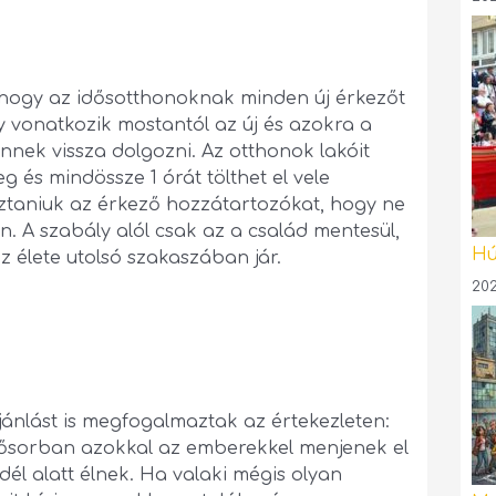
 hogy az idősotthonoknak minden új érkezőt
ly vonatkozik mostantól az új és azokra a
nnek vissza dolgozni. Az otthonok lakóit
és mindössze 1 órát tölthet el vele
ztaniuk az érkező hozzátartozókat, hogy ne
. A szabály alól csak az a család mentesül,
Hú
z élete utolsó szakaszában jár.
202
jánlást is megfogalmaztak az értekezleten:
lsősorban azokkal az emberekkel menjenek el
edél alatt élnek. Ha valaki mégis olyan