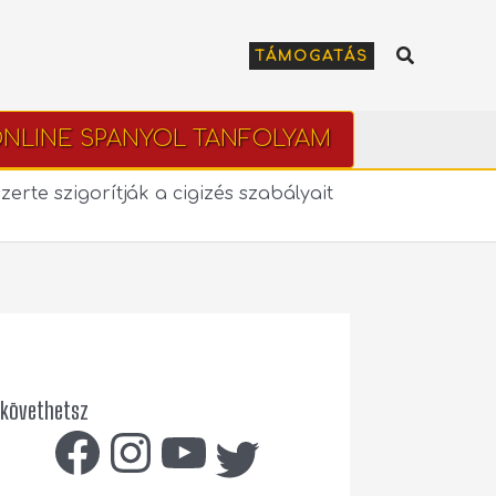
Keresés
TÁMOGATÁS
NLINE SPANYOL TANFOLYAM
erte szigorítják a cigizés szabályait
 követhetsz