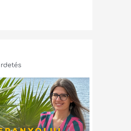
irdetés