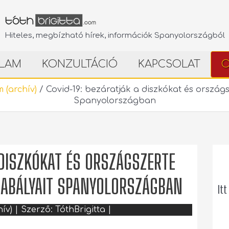
Hiteles, megbízható hírek, információk Spanyolországból
LAM
KONZULTÁCIÓ
KAPCSOLAT
O
 (archív)
/
Covid-19: bezáratják a diszkókat és országsz
Spanyolországban
 DISZKÓKAT ÉS ORSZÁGSZERTE
SZABÁLYAIT SPANYOLORSZÁGBAN
Itt
ív)
| Szerző:
TóthBrigitta
|