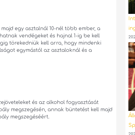
In
in
majd egy asztalnál 10-nél több ember, a
atnak vendégeket és hajnal 1-ig be kell
202
gig törekedniük kell arra, hogy mindenki
lságot egymástól az asztaloknál és a
zejöveteleket és az alkohol fogyasztását
abály megszegésén, annak büntetést kell majd
Ál
abály megszegéséért.
Sp
202