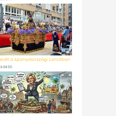
svét a spanyolországi Lorcában
6.04.05.