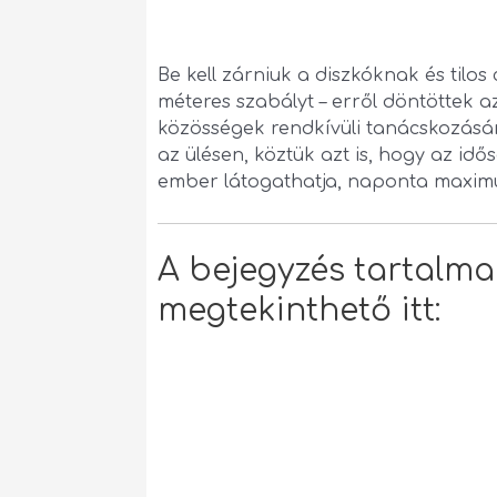
Be kell zárniuk a diszkóknak és tilos
méteres szabályt – erről döntöttek 
közösségek rendkívüli tanácskozásán
az ülésen, köztük azt is, hogy az id
ember látogathatja, naponta maxim
A bejegyzés tartalm
megtekinthető itt: