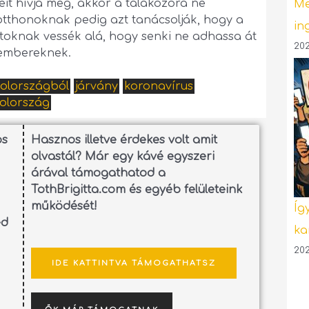
eit hívja meg, akkor a talákozóra ne
Me
otthonoknak pedig azt tanácsolják, hogy a
in
toknak vessék alá, hogy senki ne adhassa át
202
g embereknek.
olországból
járvány
koronavírus
olország
os
Hasznos illetve érdekes volt amit
olvastál? Már egy kávé egyszeri
árával támogathatod a
TothBrigitta.com és egyéb felületeink
működését!
Íg
ed
ka
202
IDE KATTINTVA TÁMOGATHATSZ