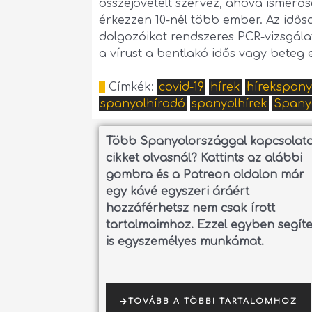
összejövetelt szervez, ahová ismerős
érkezzen 10-nél több ember. Az idős
dolgozóikat rendszeres PCR-vizsgála
a vírust a bentlakó idős vagy bete
Címkék:
covid-19
hírek
hírekspany
spanyolhíradó
spanyolhírek
Spany
Több Spanyolországgal kapcsolat
cikket olvasnál?
Kattints az alábbi
gombra és a Patreon oldalon már
egy kávé egyszeri áráért
hozzáférhetsz nem csak írott
tartalmaimhoz. Ezzel egyben segít
is egyszemélyes munkámat.
TOVÁBB A TÖBBI TARTALOMHOZ