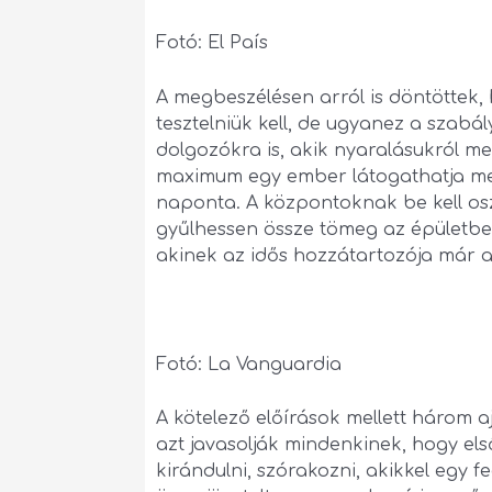
Fotó: El País
A megbeszélésen arról is döntöttek,
tesztelniük kell, de ugyanez a szabá
dolgozókra is, akik nyaralásukról me
maximum egy ember látogathatja meg 
naponta. A központoknak be kell os
gyűlhessen össze tömeg az épületben
akinek az idős hozzátartozója már a
Fotó: La Vanguardia
A kötelező előírások mellett három a
azt javasolják mindenkinek, hogy e
kirándulni, szórakozni, akikkel egy f