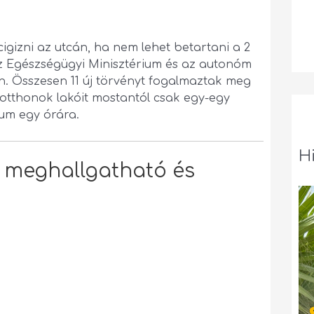
 cigizni az utcán, ha nem lehet betartani a 2
az Egészségügyi Minisztérium és az autonóm
. Összesen 11 új törvényt fogalmaztak meg
ősotthonok lakóit mostantól csak egy-egy
um egy órára.
H
a meghallgatható és