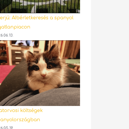
terjú: Albérletkeresés a spanyol
gatlanpiacon
6.06.13.
latorvosi költségek
anyolországban
6.05.19.