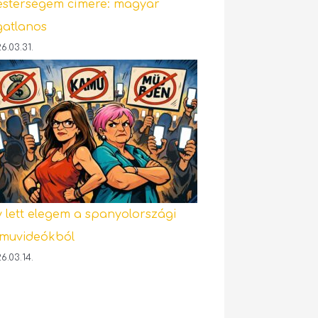
sterségem címere: magyar
gatlanos
6.03.31.
y lett elegem a spanyolországi
muvideókból
6.03.14.