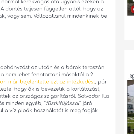
j normál kerékvágás óta ugyanis ezeken a
A döntés teljesen független attól, hogy az
ak, vagy sem. Változatlanul mindenkinek be
 dohányzást az utcán és a bárok teraszán.
Le
 ha nem lehet fenntartani másoktól a 2
kön már bejelentette ezt az intézkedést
, pár
lezte, hogy ők is bevezetik a korlátozást,
ek az országos szigorításról. Salvador Illa
ás minden egyéb, “
füstkifújással
” járó
l a vízipipák használatát is meg fogják