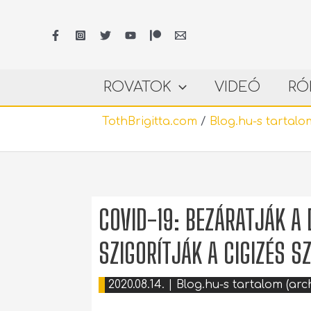
Skip
to
content
ROVATOK
VIDEÓ
RÓ
TothBrigitta.com
/
Blog.hu-s tartalom
COVID-19: BEZÁRATJÁK A
SZIGORÍTJÁK A CIGIZÉS 
2020.08.14.
|
Blog.hu-s tartalom (arch