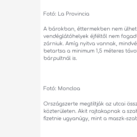
Fotó: La Provincia
A bárokban, éttermekben nem ülhet 
vendéglátóhelyek éjféltől nem fogadh
zárniuk. Amíg nyitva vannak, mindvé
betartsa a minimum 1,5 méteres távo
bárpultnál is.
Fotó: Moncloa
Országszerte megtiltják az utcai öss
közterületen. Akit rajtakapnak a sz
fizetnie ugyanúgy, mint a maszk-sz