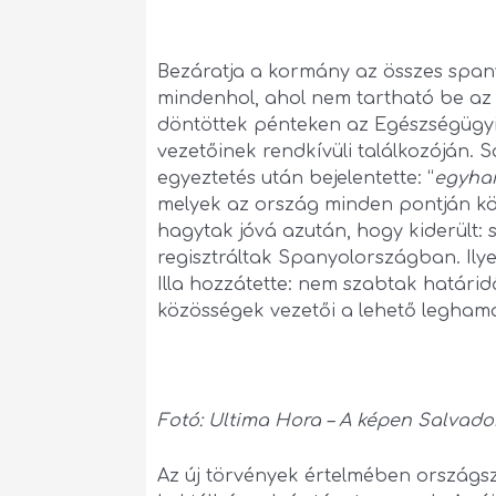
Bezáratja a kormány az összes spany
mindenhol, ahol nem tartható be az á
döntöttek pénteken az Egészségügyi
vezetőinek rendkívüli találkozóján. S
egyeztetés után bejelentette: “
egyha
melyek az ország minden pontján köt
hagytak jóvá azután, hogy kiderült: s
regisztráltak Spanyolországban. Ilye
Illa hozzátette: nem szabtak határid
közösségek vezetői a lehető legham
Fotó: Ultima Hora – A képen Salvador
Az új törvények értelmében országsz