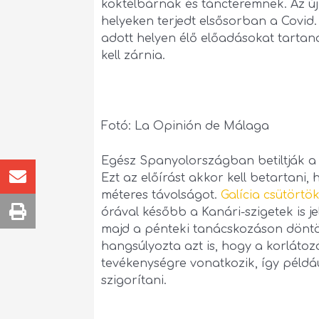
koktélbárnak és táncteremnek. Az ú
helyeken terjedt elsősorban a Covid. 
adott helyen élő előadásokat tartan
kell zárnia.
Fotó: La Opinión de Málaga
Egész Spanyolországban betiltják a
Ezt az előírást akkor kell betartani,
méteres távolságot.
Galícia csütörtö
órával később a Kanári-szigetek is je
majd a pénteki tanácskozáson döntött
hangsúlyozta azt is, hogy a korlátoz
tevékenységre vonatkozik, így példáu
szigorítani.