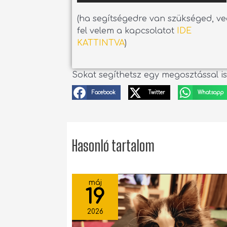
(ha segítségedre van szükséged, v
fel velem a kapcsolatot
IDE
KATTINTVA
)
Sokat segíthetsz egy megosztással is
Facebook
Twitter
Whatsapp
Hasonló tartalom
máj
19
2026