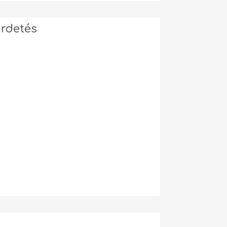
irdetés