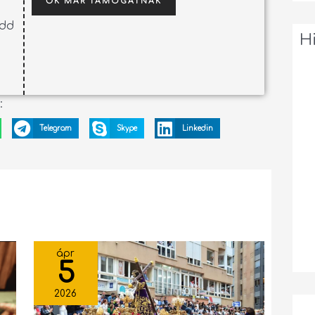
ŐK MÁR TÁMOGATNAK
edd
H
:
Telegram
Skype
Linkedin
ápr
5
2026