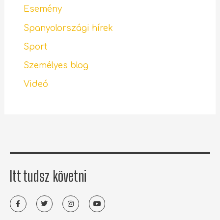
Esemény
Spanyolországi hírek
Sport
Személyes blog
Videó
Itt tudsz követni
F
T
I
Y
a
w
n
o
c
i
s
u
e
t
t
t