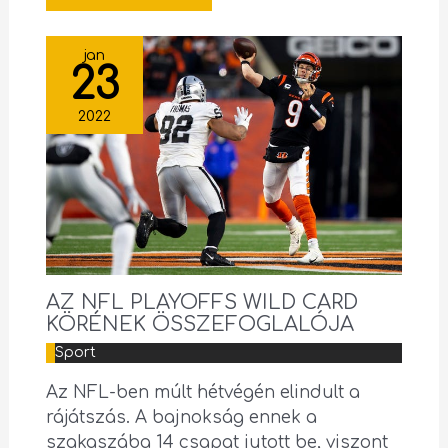
jan
23
2022
AZ NFL PLAYOFFS WILD CARD
KÖRÉNEK ÖSSZEFOGLALÓJA
Sport
Az NFL-ben múlt hétvégén elindult a
rájátszás. A bajnokság ennek a
szakaszába 14 csapat jutott be, viszont