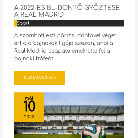
A 2022-ES BL-DÖNTŐ GYŐZTESE
A REAL MADRID
Sport
A szombati esti párizsi döntővel véget
ért a a bajnokok ligája szezon, ahol a
Real Madrid csapata emelhette fel a
bajnoki trófeát.
ELOLVASOM »
máj
10
2022