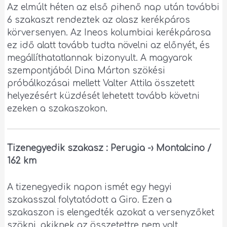
Az elmúlt héten az első pihenő nap után további
6 szakaszt rendeztek az olasz kerékpáros
körversenyen. Az Ineos kolumbiai kerékpárosa
ez idő alatt tovább tudta növelni az előnyét, és
megállíthatatlannak bizonyult. A magyarok
szempontjából Dina Márton szökési
próbálkozásai mellett Valter Attila összetett
helyezésért küzdését lehetett tovább követni
ezeken a szakaszokon.
Tizenegyedik szakasz : Perugia -› Montalcino /
162 km
A tizenegyedik napon ismét egy hegyi
szakasszal folytatódott a Giro. Ezen a
szakaszon is elengedték azokat a versenyzőket
szökni, akiknek az összetettre nem volt