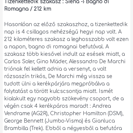
Tizenkettedik szakasz : Siena -› Bagno di
Romagna / 212 km
Hasonlóan az előző szakaszhoz, a tizenkettedik
nap is 4 csillagos nehézségű hegyi nap volt. A
212 kilométeres szakasz a leghosszabb volt ezen
a napon, bagno di romagnai befutóval. A
szakasz több kiesővel indult az esések miatt, a
Carlos Soler, Gino Mäder, Alessandro De Marchi
triónak fel kellett adnia a versenyt, a volt
rózsaszín trikós, De Marchi még vissza se
tudott ülni a kerékpárjára megpróbálva a
folytatást a törött kulcscsontja miatt. Ismét
kialakult egy nagyobb szökevény csoport, de a
végén csak 4 kerékpáros maradt : Andrea
Vendrame (AG2R), Christopher Hamilton (DSM),
George Bennett (Jumbo-Visma) és Gianluca
Brambilla (Trek). Ebből a négyesből a befutóra