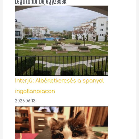
Legutóbbi bejegyzések
Interjú: Albérletkeresés a spanyol
ingatlanpiacon
2026.06.13.