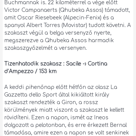
Buchmannak is. 22 kilométerrel a vége előtt
Victor Campanaerts (Qhubeka Assos) támadott,
amit Oscar Riesebeek (Alpecin-Fenix) és a
spanyol Albert Torres (Movistar) tudott követni. A
szakaszt végül a belga versenyző nyerte,
megszerezve a Qhubeka Assos harmadik
szakaszgyőzelmét a versenyen.
Tizenhatodik szakasz : Sacile -› Cortina
d’Ampezzo / 153 km
A keddi pihenőnap előtt hétfőn az olasz La
Gazzetta dello Sport által kikiáltott király
szakaszt rendezték a Giron, a rossz
körülmények miatt viszont a szakaszt le kellett
rövidíteni. Ezen a napon, ismét az Ineos
dolgozott a pelotonban, és erre érkezett Bernal
támadása, amire ezen a napon se volt senkinek