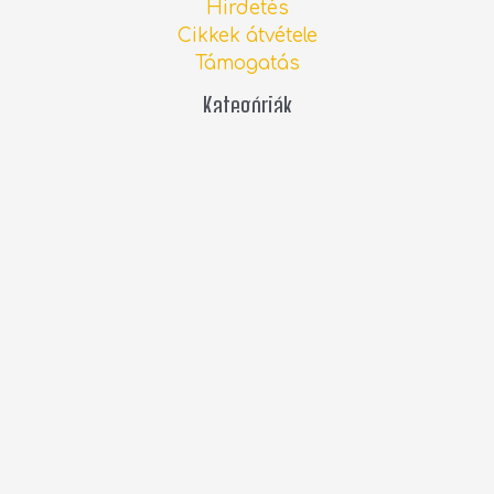
Hirdetés
Cikkek átvétele
Támogatás
Kategóriák
Beutazási információk
(16)
Blog.hu-s tartalom (archív)
(261)
Covid-info
(59)
Esemény
(1)
Spanyolországi hírek
(690)
Sport
(18)
Személyes blog
(13)
Videó
(21)
Legfrissebb spanyolországi hírek
Interjú: Albérletkeresés a spanyol
ingatlanpiacon
2026.06.13.