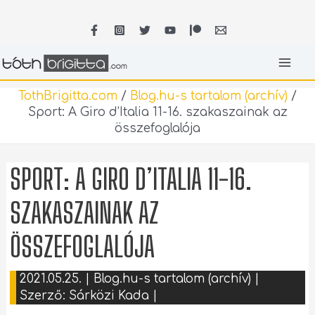
Skip
MA
to
content
ME
TothBrigitta.com
/
Blog.hu-s tartalom (archív)
/
Sport: A Giro d’Italia 11-16. szakaszainak az
összefoglalója
SPORT: A GIRO D’ITALIA 11-16.
SZAKASZAINAK AZ
ÖSSZEFOGLALÓJA
2021.05.25.
|
Blog.hu-s tartalom (archív)
|
Szerző:
Sárközi Kada
|