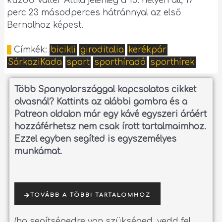
küzdő Valter Attila jelenleg a 13. helyen áll, 17
perc 23 másodperces hátránnyal az első
Bernalhoz képest.
Címkék:
bicikli
giroditalia
kerékpár
SárköziKada
sport
sporthíradó
sporthírek
Több Spanyolországgal kapcsolatos cikket
olvasnál?
Kattints az alábbi gombra és a
Patreon oldalon már egy kávé egyszeri áráért
hozzáférhetsz nem csak írott tartalmaimhoz.
Ezzel egyben segíted is egyszemélyes
munkámat.
TOVÁBB A TÖBBI TARTALOMHOZ
(ha segítségedre van szükséged, vedd fel