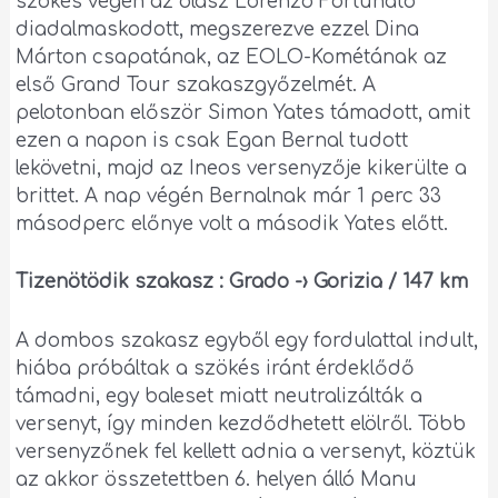
szökés végén az olasz Lorenzo Fortunato
diadalmaskodott, megszerezve ezzel Dina
Márton csapatának, az EOLO-Kométának az
első Grand Tour szakaszgyőzelmét. A
pelotonban először Simon Yates támadott, amit
ezen a napon is csak Egan Bernal tudott
lekövetni, majd az Ineos versenyzője kikerülte a
brittet. A nap végén Bernalnak már 1 perc 33
másodperc előnye volt a második Yates előtt.
Tizenötödik szakasz : Grado -› Gorizia / 147 km
A dombos szakasz egyből egy fordulattal indult,
hiába próbáltak a szökés iránt érdeklődő
támadni, egy baleset miatt neutralizálták a
versenyt, így minden kezdődhetett elölről. Több
versenyzőnek fel kellett adnia a versenyt, köztük
az akkor összetettben 6. helyen álló Manu