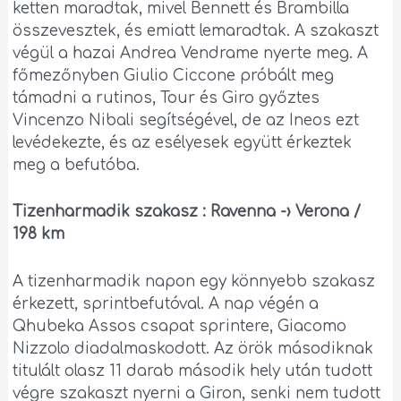
ketten maradtak, mivel Bennett és Brambilla
összevesztek, és emiatt lemaradtak. A szakaszt
végül a hazai Andrea Vendrame nyerte meg. A
főmezőnyben Giulio Ciccone próbált meg
támadni a rutinos, Tour és Giro győztes
Vincenzo Nibali segítségével, de az Ineos ezt
levédekezte, és az esélyesek együtt érkeztek
meg a befutóba.
Tizenharmadik szakasz : Ravenna -› Verona /
198 km
A tizenharmadik napon egy könnyebb szakasz
érkezett, sprintbefutóval. A nap végén a
Qhubeka Assos csapat sprintere, Giacomo
Nizzolo diadalmaskodott. Az örök másodiknak
titulált olasz 11 darab második hely után tudott
végre szakaszt nyerni a Giron, senki nem tudott