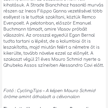
kihatásuk. A Strade Bianchihoz hasonló murvás
részen az Ineos Filippo Ganna vezetésével több
esélyest is le tudtak szakítani, köztük Remco
Evenpoelt. A pelotonban, először Emanuel
Buchmann támadt, amire Vlasov próbált
válaszolni. Az orosszal egyedül Egan Bernal
tudta tartani a lépést, de a kolumbiai őt is
leszakította, majd miután felért a németre őt is
kikerülte, tovább növelve ezzel az előnyét. A
szakaszt végül 21 éves Mauro Schmid nyerte a
Qhubeka Assos színeiben Alessandro Covi előtt.
Fotó : CyclingTips – A képen Mauro Schmid
öröme amint áthaladt a célvonalon