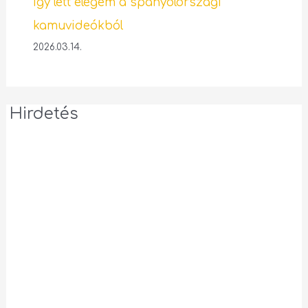
Így lett elegem a spanyolországi
kamuvideókból
2026.03.14.
Hirdetés