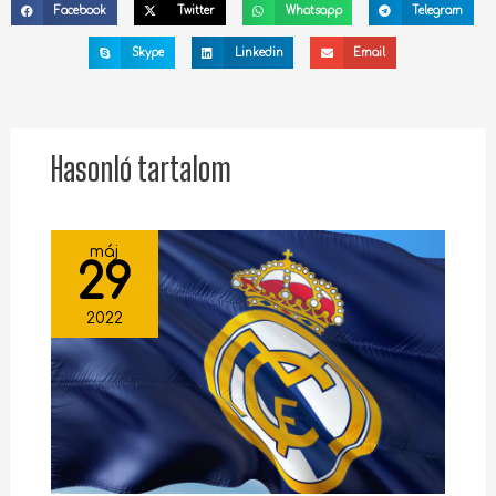
Facebook
Twitter
Whatsapp
Telegram
Skype
Linkedin
Email
Hasonló tartalom
máj
29
2022