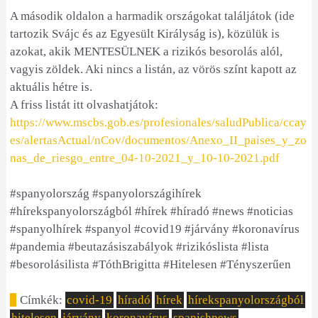
A második oldalon a harmadik országokat találjátok (ide
tartozik Svájc és az Egyesült Királyság is), közülük is
azokat, akik MENTESÜLNEK a rizikós besorolás alól,
vagyis zöldek. Aki nincs a listán, az vörös színt kapott az
aktuális hétre is.
A friss listát itt olvashatjátok:
https://www.mscbs.gob.es/profesionales/saludPublica/ccay
es/alertasActual/nCov/documentos/Anexo_II_paises_y_zo
nas_de_riesgo_entre_04-10-2021_y_10-10-2021.pdf
#spanyolország
#spanyolországihírek
#hírekspanyolországból
#hírek
#híradó
#news
#noticias
#spanyolhírek
#spanyol
#covid19
#járvány
#koronavírus
#pandemia
#beutazásiszabályok
#rizikóslista
#lista
#besorolásilista
#TóthBrigitta
#Hitelesen
#Tényszerűen
Címkék:
covid-19
híradó
hírek
hírekspanyolországból
hitelesen
járvány
koronavírus
spanishnews