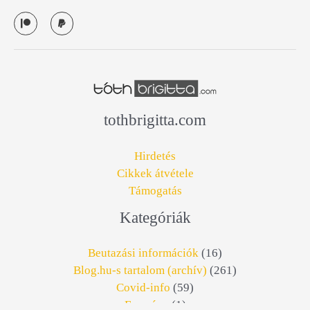
P
P
a
a
t
y
r
p
e
a
o
l
n
tothbrigitta.com
Hirdetés
Cikkek átvétele
Támogatás
Kategóriák
Beutazási információk
(16)
Blog.hu-s tartalom (archív)
(261)
Covid-info
(59)
Esemény
(1)