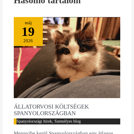
Hasonló tartalom
máj
19
2026
ÁLLATORVOSI KÖLTSÉGEK
SPANYOLORSZÁGBAN
Spanyolországi hírek
,
Személyes blog
Mennyibe kerül Spanyolországban egy átlagos