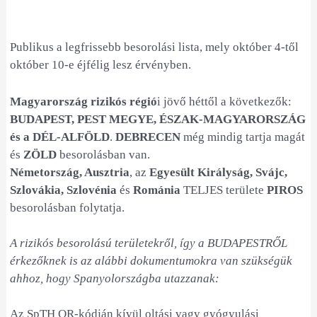
Publikus a legfrissebb besorolási lista, mely október 4-től
október 10-e éjfélig lesz érvényben.
Magyarország rizikós régió
i jövő héttől a következők:
BUDAPEST, PEST MEGYE, ÉSZAK-MAGYARORSZÁG
és a DÉL-ALFÖLD
.
DEBRECEN
még mindig tartja magát
és
ZÖLD
besorolásban van.
Németország, Ausztria
, az
Egyesült Királyság, Svájc,
Szlovákia, Szlovénia
és
Románia
TELJES területe
PIROS
besorolásban folytatja.
A rizikós besorolású területekről, így a BUDAPESTRŐL
érkezőknek is az alábbi dokumentumokra van szükségük
ahhoz, hogy Spanyolországba utazzanak:
Az SpTH QR-kódján kívül oltási vagy gyógyulási