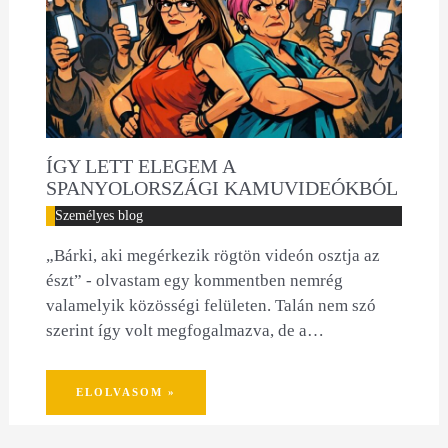
ÍGY LETT ELEGEM A
SPANYOLORSZÁGI KAMUVIDEÓKBÓL
Személyes blog
„Bárki, aki megérkezik rögtön videón osztja az
észt” - olvastam egy kommentben nemrég
valamelyik közösségi felületen. Talán nem szó
szerint így volt megfogalmazva, de a…
ELOLVASOM »