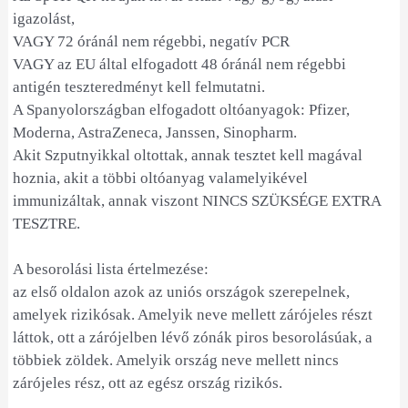
igazolást,
VAGY 72 óránál nem régebbi, negatív PCR
VAGY az EU által elfogadott 48 óránál nem régebbi
antigén teszteredményt kell felmutatni.
A Spanyolországban elfogadott oltóanyagok: Pfizer,
Moderna, AstraZeneca, Janssen, Sinopharm.
Akit Szputnyikkal oltottak, annak tesztet kell magával
hoznia, akit a többi oltóanyag valamelyikével
immunizáltak, annak viszont NINCS SZÜKSÉGE EXTRA
TESZTRE.
A besorolási lista értelmezése:
az első oldalon azok az uniós országok szerepelnek,
amelyek rizikósak. Amelyik neve mellett zárójeles részt
láttok, ott a zárójelben lévő zónák piros besorolásúak, a
többiek zöldek. Amelyik ország neve mellett nincs
zárójeles rész, ott az egész ország rizikós.