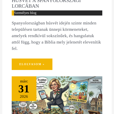
HÚSVÉT A SPANYOLORSZÁGI
LORCÁBAN
Személyes blog
Spanyolországban húsvét idején szinte minden
településen tartanak ünnepi körmeneteket,
amelyek rendkívül sokszínűek, és hangulatuk
attól függ, hogy a Biblia mely jelenetét elevenítik
fel.
ELOLVASOM »
márc
31
2026