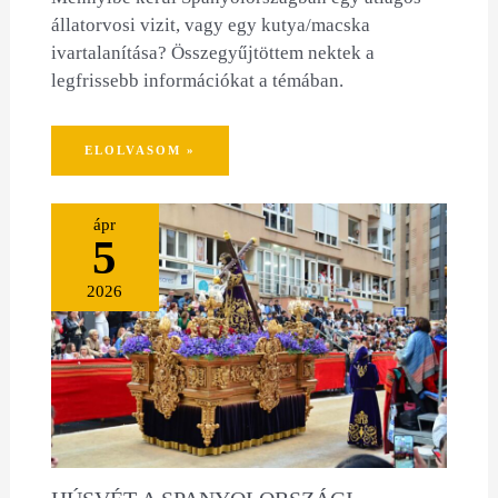
állatorvosi vizit, vagy egy kutya/macska
ivartalanítása? Összegyűjtöttem nektek a
legfrissebb információkat a témában.
ELOLVASOM »
ápr
5
2026