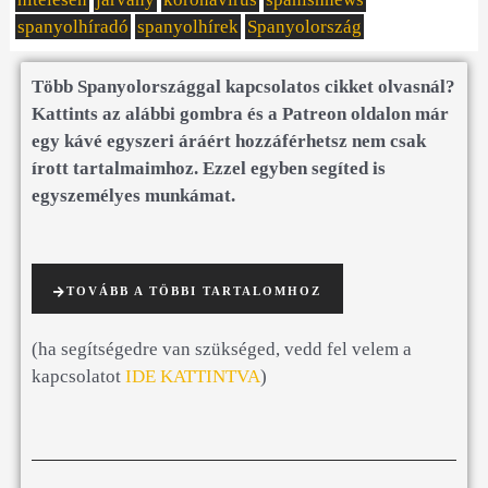
spanyolhíradó
spanyolhírek
Spanyolország
Több Spanyolországgal kapcsolatos cikket olvasnál?
Kattints az alábbi gombra és a Patreon oldalon már
egy kávé egyszeri áráért hozzáférhetsz nem csak
írott tartalmaimhoz. Ezzel egyben segíted is
egyszemélyes munkámat.
TOVÁBB A TÖBBI TARTALOMHOZ
(ha segítségedre van szükséged, vedd fel velem a
kapcsolatot
IDE KATTINTVA
)