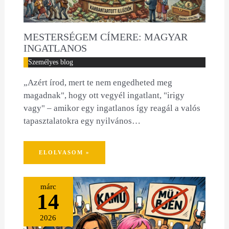
MESTERSÉGEM CÍMERE: MAGYAR
INGATLANOS
Személyes blog
„Azért írod, mert te nem engedheted meg
magadnak", hogy ott vegyél ingatlant, "irigy
vagy" – amikor egy ingatlanos így reagál a valós
tapasztalatokra egy nyilvános…
ELOLVASOM »
márc
14
2026