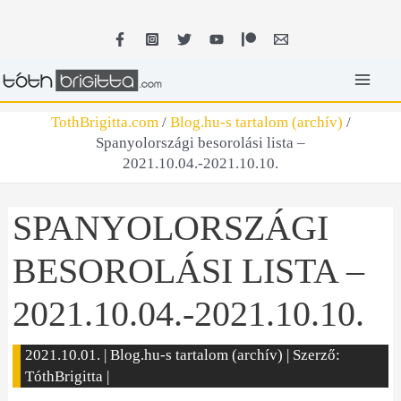
Skip
MA
to
content
ME
TothBrigitta.com
/
Blog.hu-s tartalom (archív)
/
Spanyolországi besorolási lista –
2021.10.04.-2021.10.10.
SPANYOLORSZÁGI
BESOROLÁSI LISTA –
2021.10.04.-2021.10.10.
2021.10.01.
|
Blog.hu-s tartalom (archív)
| Szerző:
TóthBrigitta
|