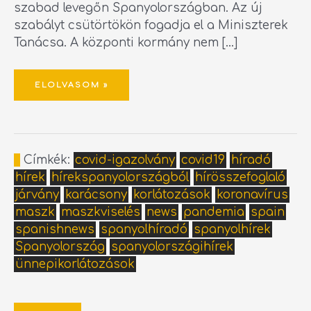
szabad levegőn Spanyolországban. Az új
szabályt csütörtökön fogadja el a Miniszterek
Tanácsa. A központi kormány nem […]
ELOLVASOM »
Címkék:
covid-igazolvány
covid19
híradó
hírek
hírekspanyolországból
hírösszefoglaló
járvány
karácsony
korlátozások
koronavírus
maszk
maszkviselés
news
pandemia
spain
spanishnews
spanyolhíradó
spanyolhírek
Spanyolország
spanyolországihírek
ünnepikorlátozások
SPANYOLORSZÁGI