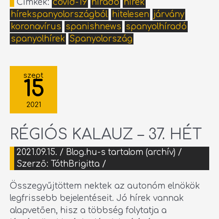
Címkék:
covid-19
híradó
hírek
hírekspanyolországból
hitelesen
járvány
koronavírus
spanishnews
spanyolhíradó
spanyolhírek
Spanyolország
RÉGIÓS
KALAUZ
szept
–
15
37.
HÉT
2021
RÉGIÓS KALAUZ – 37. HÉT
2021.09.15.
/
Blog.hu-s tartalom (archív)
/
Szerző:
TóthBrigitta
/
Összegyűjtöttem nektek az autonóm elnökök
legfrissebb bejelentéseit. Jó hírek vannak
alapvetően, hisz a többség folytatja a