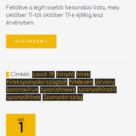
Feltöltve a legfrissebb besorolási lista, mely
október 11-től október 17-e éjfélig lesz
érvényben.
ELOLVASOM »
Címkék:
covid-19
híradó
hírek
hírekspanyolországból
hitelesen
járvány
koronavírus
spanishnews
spanyolhíradó
spanyolhírek
Spanyolország
SPANYOLORSZÁGI
BESOROLÁSI
okt
LISTA
1
–
2021.10.04.-2021.10.10.