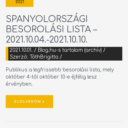
2021
SPANYOLORSZÁGI
BESOROLÁSI LISTA –
2021.10.04.-2021.10.10.
2021.10.01.
/
Blog.hu-s tartalom (archív)
/
Szerző:
TóthBrigitta
/
Publikus a legfrissebb besorolási lista, mely
október 4-től október 10-e éjfélig lesz
érvényben.
ELOLVASOM »