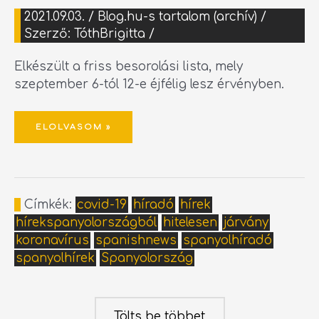
2021.09.03.
/
Blog.hu-s tartalom (archív)
/
Szerző:
TóthBrigitta
/
Elkészült a friss besorolási lista, mely
szeptember 6-tól 12-e éjfélig lesz érvényben.
ELOLVASOM »
Címkék:
covid-19
híradó
hírek
hírekspanyolországból
hitelesen
járvány
koronavírus
spanishnews
spanyolhíradó
spanyolhírek
Spanyolország
Tölts be többet