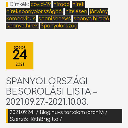
Címkék:
covid-19
híradó
hírek
hírekspanyolországból
hitelesen
járvány
koronavírus
spanishnews
spanyolhíradó
spanyolhírek
Spanyolország
SPANYOLORSZÁGI
BESOROLÁSI
szept
LISTA
24
–
2021.09.27.-2021.10.03.
2021
SPANYOLORSZÁGI
BESOROLÁSI LISTA –
2021.09.27.-2021.10.03.
2021.09.24.
/
Blog.hu-s tartalom (archív)
/
Szerző:
TóthBrigitta
/