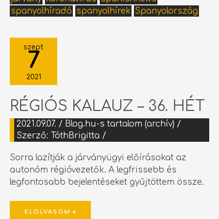
spanyolhíradó
spanyolhírek
Spanyolország
RÉGIÓS
KALAUZ
szept
–
7
36.
HÉT
2021
RÉGIÓS KALAUZ – 36. HÉT
2021.09.07.
/
Blog.hu-s tartalom (archív)
/
Szerző:
TóthBrigitta
/
Sorra lazítják a járványügyi előírásokat az
autonóm régióvezetők. A legfrissebb és
legfontosabb bejelentéseket gyűjtöttem össze.
ELOLVASOM »