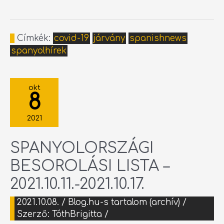
Címkék:
covid-19
járvány
spanishnews
spanyolhírek
SPANYOLORSZÁGI
BESOROLÁSI
okt
LISTA
8
–
2021.10.11.-2021.10.17.
2021
SPANYOLORSZÁGI
BESOROLÁSI LISTA –
2021.10.11.-2021.10.17.
2021.10.08.
/
Blog.hu-s tartalom (archív)
/
Szerző:
TóthBrigitta
/