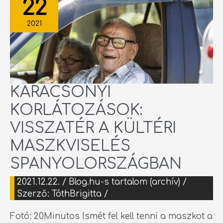
22
A
KÜLTÉRI
MASZKVISELÉS
SPANYOLORSZÁGBAN
2021
KARÁCSONYI
KORLÁTOZÁSOK:
VISSZATÉR A KÜLTÉRI
MASZKVISELÉS
SPANYOLORSZÁGBAN
2021.12.22.
/
Blog.hu-s tartalom (archív)
/
Szerző:
TóthBrigitta
/
Fotó: 20Minutos Ismét fel kell tenni a maszkot a