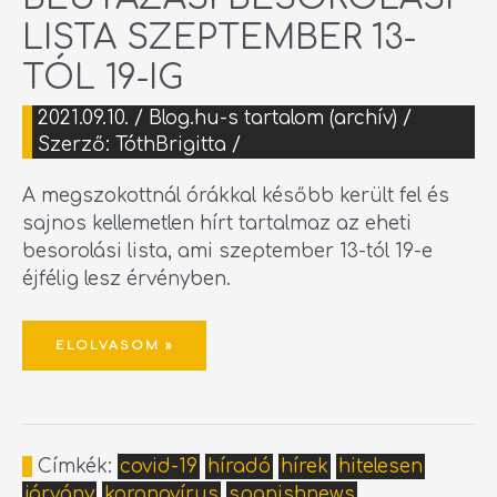
LISTA SZEPTEMBER 13-
TÓL 19-IG
2021.09.10.
/
Blog.hu-s tartalom (archív)
/
Szerző:
TóthBrigitta
/
A megszokottnál órákkal később került fel és
sajnos kellemetlen hírt tartalmaz az eheti
besorolási lista, ami szeptember 13-tól 19-e
éjfélig lesz érvényben.
ELOLVASOM »
Címkék:
covid-19
híradó
hírek
hitelesen
járvány
koronavírus
spanishnews