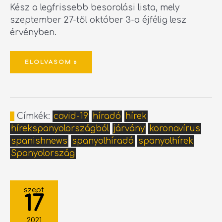
Kész a legfrissebb besorolási lista, mely
szeptember 27-től október 3-a éjfélig lesz
érvényben.
ELOLVASOM »
Címkék:
covid-19
híradó
hírek
hírekspanyolországból
járvány
koronavírus
spanishnews
spanyolhíradó
spanyolhírek
Spanyolország
SPANYOLORSZÁGI
BEUTAZÁS
szept
–
17
BESOROLÁSI
LISTA
2021.09.20-
2021.09.26
2021