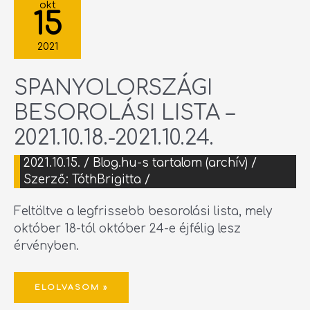
BESOROLÁSI
okt
LISTA
15
–
2021.10.18.-2021.10.24.
2021
SPANYOLORSZÁGI
BESOROLÁSI LISTA –
2021.10.18.-2021.10.24.
2021.10.15.
/
Blog.hu-s tartalom (archív)
/
Szerző:
TóthBrigitta
/
Feltöltve a legfrissebb besorolási lista, mely
október 18-tól október 24-e éjfélig lesz
érvényben.
ELOLVASOM »