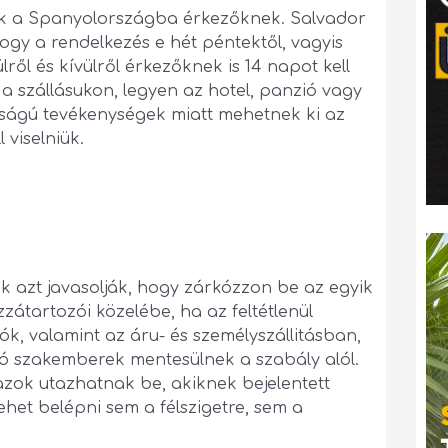
uk a Spanyolországba érkezőknek. Salvador
hogy a rendelkezés e hét péntektől, vagyis
lről és kívülről érkezőknek is 14 napot kell
a szállásukon, legyen az hotel, panzió vagy
sságú tevékenységek miatt mehetnek ki az
 viselniük.
ak azt javasolják, hogy zárkózzon be az egyik
átartozói közelébe, ha az feltétlenül
k, valamint az áru- és személyszállitásban,
 szakemberek mentesülnek a szabály alól.
zok utazhatnak be, akiknek bejelentett
lehet belépni sem a félszigetre, sem a