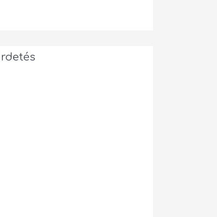
irdetés