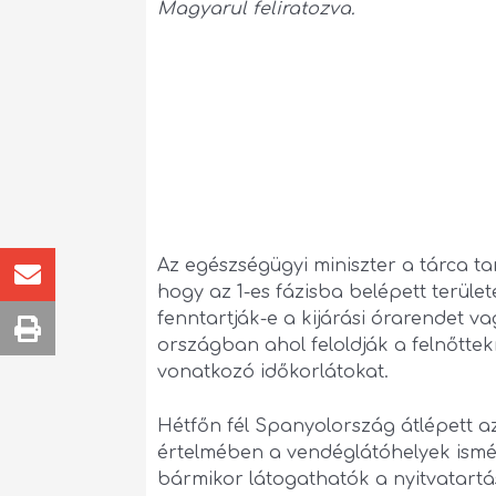
Magyarul feliratozva.
Az egészségügyi miniszter a tárca ta
hogy az 1-es fázisba belépett terül
fenntartják-e a kijárási órarendet vag
országban ahol feloldják a felnőttek
vonatkozó időkorlátokat.
Hétfőn fél Spanyolország átlépett az
értelmében a vendéglátóhelyek ismét
bármikor látogathatók a nyitvatartás