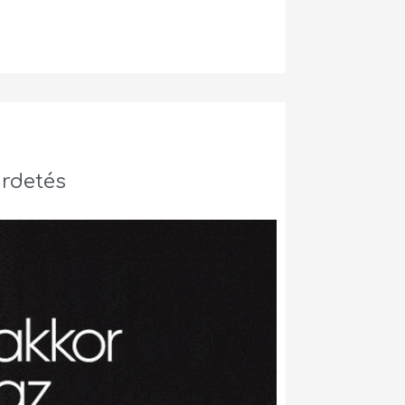
irdetés