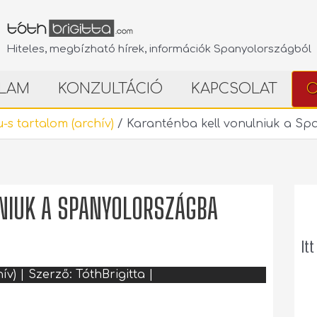
Hiteles, megbízható hírek, információk Spanyolországból
LAM
KONZULTÁCIÓ
KAPCSOLAT
O
-s tartalom (archív)
/
Karanténba kell vonulniuk a S
NIUK A SPANYOLORSZÁGBA
Itt
ív)
| Szerző:
TóthBrigitta
|