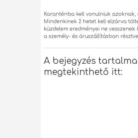
Karanténba kell vonulniuk azoknak,
Mindenkinek 2 hetet kell elzárva töl
küzdelem eredményei ne vesszenek k
a személy- és áruszállításban résztv
A bejegyzés tartalm
megtekinthető itt: