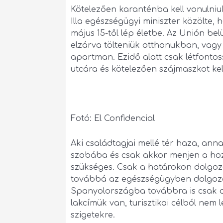
Kötelezően karanténba kell vonulni
Illa egészségügyi miniszter közölte, 
május 15-től lép életbe. Az Unión belü
elzárva tölteniük otthonukban, vagy 
apartman. Ezidő alatt csak létfonto
utcára és kötelezően szájmaszkot kell
Fotó: El Confidencial
Aki családtagjai mellé tér haza, ann
szobába és csak akkor menjen a hozz
szükséges. Csak a határokon dolgozó
továbbá az egészségügyben dolgozó
Spanyolországba továbbra is csak a
lakcímük van, turisztikai célból nem 
szigetekre.