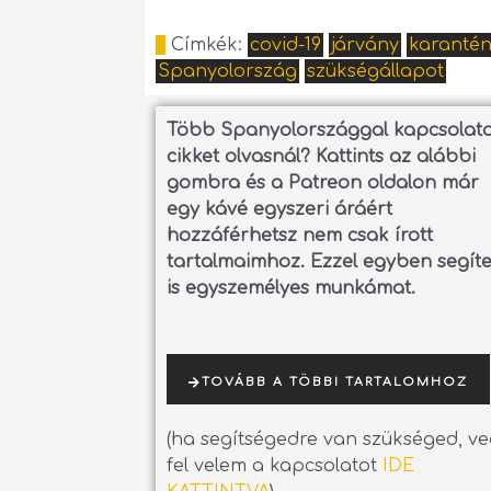
Címkék:
covid-19
járvány
karanté
Spanyolország
szükségállapot
Több Spanyolországgal kapcsolat
cikket olvasnál?
Kattints az alábbi
gombra és a Patreon oldalon már
egy kávé egyszeri áráért
hozzáférhetsz nem csak írott
tartalmaimhoz. Ezzel egyben segít
is egyszemélyes munkámat.
TOVÁBB A TÖBBI TARTALOMHOZ
(ha segítségedre van szükséged, v
fel velem a kapcsolatot
IDE