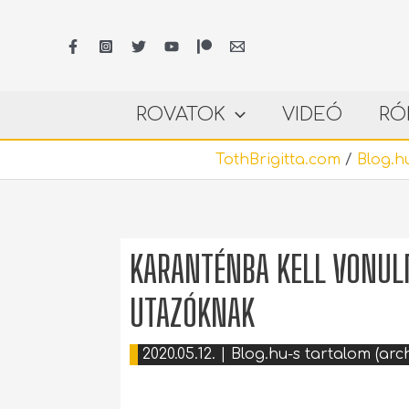
Skip
to
content
ROVATOK
VIDEÓ
RÓ
TothBrigitta.com
/
Blog.hu
KARANTÉNBA KELL VONUL
UTAZÓKNAK
2020.05.12.
|
Blog.hu-s tartalom (arch