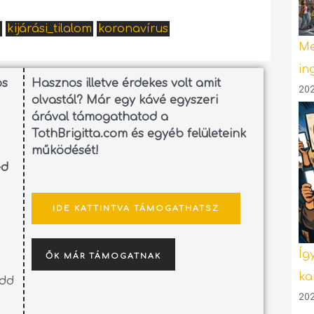
n
kijárási_tilalom
koronavírus
Me
in
os
Hasznos illetve érdekes volt amit
202
olvastál? Már egy kávé egyszeri
árával támogathatod a
TothBrigitta.com és egyéb felületeink
működését!
ed
IDE KATTINTVA TÁMOGATHATSZ
Íg
ŐK MÁR TÁMOGATNAK
ka
edd
202