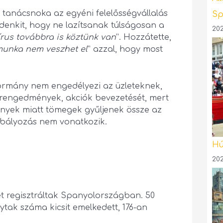
 tanácsnoka az egyéni felelősségvállalás
Sp
enkit, hogy ne lazítsanak túlságosan a
202
írus továbbra is köztünk van
”. Hozzátette,
munka nem veszhet el
” azzal, hogy most
kormány nem engedélyezi az üzleteknek,
árengedmények, akciók bevezetését, mert
nyek miatt tömegek gyűljenek össze az
abályozás nem vonatkozik.
Hú
202
et regisztráltak Spanyolországban. 50
tak száma kicsit emelkedett, 176-an