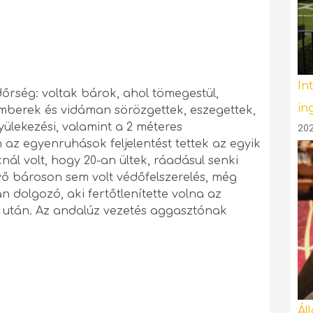
In
dőrség: voltak bárok, ahol tömegestül,
in
berek és vidáman sörözgettek, eszegettek,
ülekezési, valamint a 2 méteres
202
n az egyenruhások feljelentést tettek az egyik
nál volt, hogy 20-an ültek, ráadásul senki
evő bároson sem volt védőfelszerelés, még
n dolgozó, aki fertőtlenítette volna az
 után. Az andalúz vezetés aggasztónak
Ál