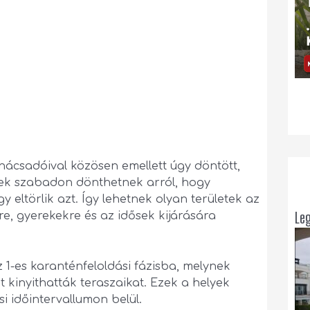
nácsadóival közösen emellett úgy döntött,
etek szabadon dönthetnek arról, hogy
y eltörlik azt. Így lehetnek olyan területek az
Le
re, gyerekekre és az idősek kijárására
 1-es karanténfeloldási fázisba, melynek
 kinyithatták teraszaikat. Ezek a helyek
i időintervallumon belül.