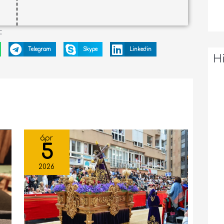
:
Telegram
Skype
Linkedin
H
ápr
5
2026