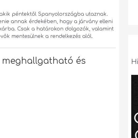
 akik péntektől Spanyolországba utaznak.
tenie annak érdekében, hogy a járvány elleni
árba. Csak a határokon dolgozók, valamint
evők mentesülnek a rendelkezés alól.
a meghallgatható és
H