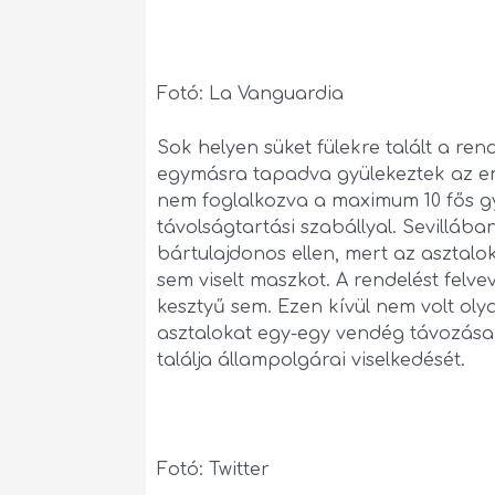
Fotó: La Vanguardia
Sok helyen süket fülekre talált a ren
egymásra tapadva gyülekeztek az em
nem foglalkozva a maximum 10 fős gy
távolságtartási szabállyal. Sevillába
bártulajdonos ellen, mert az asztalok
sem viselt maszkot. A rendelést felv
kesztyű sem. Ezen kívül nem volt olya
asztalokat egy-egy vendég távozása
találja állampolgárai viselkedését.
Fotó: Twitter