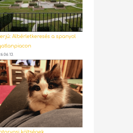
terjú: Albérletkeresés a spanyol
gatlanpiacon
6.06.13.
latorvosi költségek