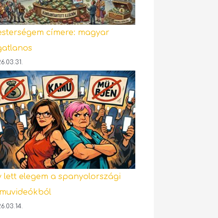
sterségem címere: magyar
gatlanos
6.03.31.
y lett elegem a spanyolországi
muvideókból
6.03.14.