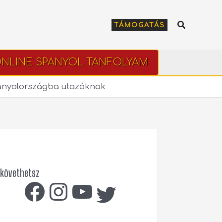
Keresés
TÁMOGATÁS
NLINE SPANYOL TANFOLYAM
panyolországba utazóknak
 követhetsz