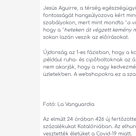
Jesús Aguirre, a térség egészségügyi
fontosságát hangsúlyozova kért mind
szabályokon, mert mint mondta “
a v
hogy a “
heteken át végzett kemény 
sokan lazán veszik az előírásokat.
Újdonság az 1-es fázisban, hogy a 
például ruha- és cipőboltoknak az 
nem akarják, hogy a nagy kedvezmé
üzletekben. A webshopokra ez a sz
Fotó: La Vanguardia
Az elmúlt 24 órában 426 új fertőzött
százalékukat Katalóniában. Az elhuny
vesztették életüket a Covid-19 miatt.