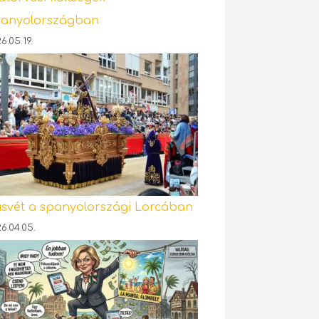
anyolországban
6.05.19.
svét a spanyolországi Lorcában
6.04.05.