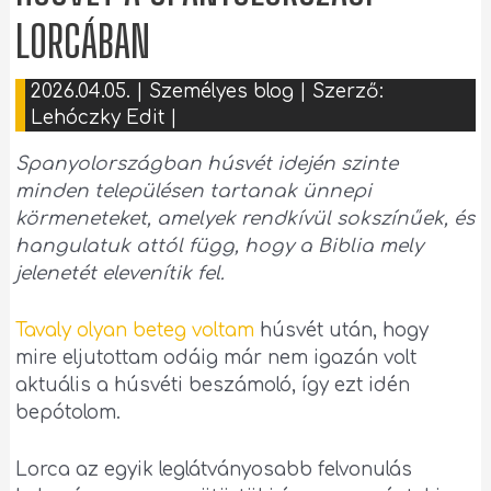
LORCÁBAN
2026.04.05.
|
Személyes blog
| Szerző:
Lehóczky Edit
|
Spanyolországban húsvét idején szinte
minden településen tartanak ünnepi
körmeneteket, amelyek rendkívül sokszínűek, és
hangulatuk attól függ, hogy a Biblia mely
jelenetét elevenítik fel.
Tavaly olyan beteg voltam
húsvét után, hogy
mire eljutottam odáig már nem igazán volt
aktuális a húsvéti beszámoló, így ezt idén
bepótolom.
Lorca az egyik leglátványosabb felvonulás