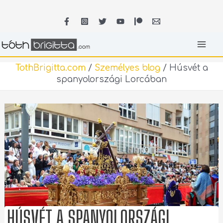
Skip
MA
to
content
ME
TothBrigitta.com
/
Személyes blog
/
Húsvét a
spanyolországi Lorcában
HÚSVÉT A SPANYOLORSZÁGI