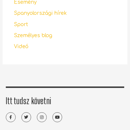
Esemény
Spanyolországi hírek
Sport
Személyes blog
Videó
Itt tudsz követni
F
T
I
Y
a
w
n
o
c
i
s
u
e
t
t
t