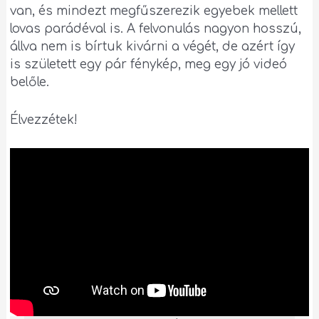
van, és mindezt megfűszerezik egyebek mellett
lovas parádéval is. A felvonulás nagyon hosszú,
állva nem is bírtuk kivárni a végét, de azért így
is született egy pár fénykép, meg egy jó videó
belőle.
Élvezzétek!