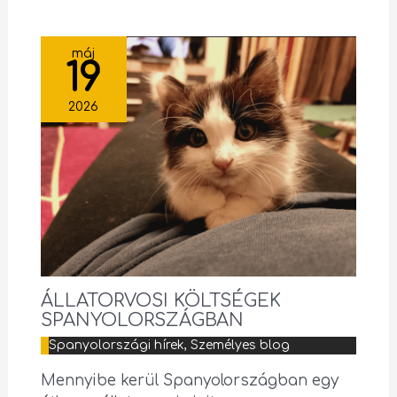
máj
19
2026
ÁLLATORVOSI KÖLTSÉGEK
SPANYOLORSZÁGBAN
Spanyolországi hírek
,
Személyes blog
Mennyibe kerül Spanyolországban egy