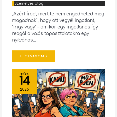
Személyes blog
„Azért írod, mert te nem engedheted meg
magadnak", hogy ott vegyél ingatlant,
"irigy vagy" – amikor egy ingatlanos így
reagál a valós tapasztalatokra egy
nyilvános…
ELOLVASOM »
márc
14
2026