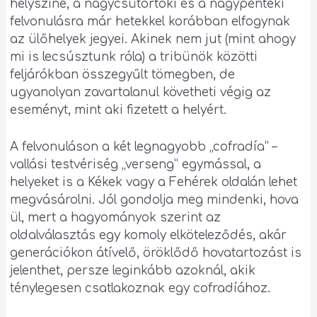
helyszíne, a nagycsütörtöki és a nagypénteki
felvonulásra már hetekkel korábban elfogynak
az ülőhelyek jegyei. Akinek nem jut (mint ahogy
mi is lecsúsztunk róla) a tribünök közötti
feljárókban összegyűlt tömegben, de
ugyanolyan zavartalanul követheti végig az
eseményt, mint aki fizetett a helyért.
A felvonuláson a két legnagyobb „cofradía” –
vallási testvériség „verseng” egymással, a
helyeket is a Kékek vagy a Fehérek oldalán lehet
megvásárolni. Jól gondolja meg mindenki, hova
ül, mert a hagyományok szerint az
oldalválasztás egy komoly elköteleződés, akár
generációkon átívelő, öröklődő hovatartozást is
jelenthet, persze leginkább azoknál, akik
ténylegesen csatlakoznak egy cofradíához.