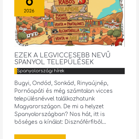
8
2026
EZEK A LEGVICCESEBB NEVŰ
SPANYOL TELEPÜLÉSEK
Spanyolországi hírek
Bugyi, Ondód, Sonkád, Rinyaújnép,
Pornóapáti és még számtalan vicces
településnévvel találkozhatunk
Magyarországon. De mi a helyzet
Spanyolországban? Nos hát, itt is
bőséges a kínálat: Disznóférfiből…