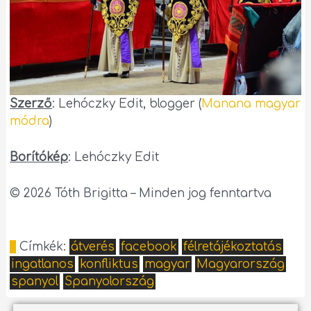
Szerző
: Lehóczky Edit, blogger (
Manana magyar
módra
)
Borítókép
: Lehóczky Edit
© 2026 Tóth Brigitta – Minden jog fenntartva
Címkék:
átverés
facebook
félretájékoztatás
ingatlanos
konfliktus
magyar
Magyarország
spanyol
Spanyolország