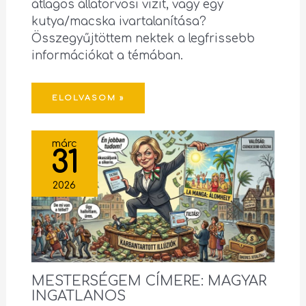
átlagos állatorvosi vizit, vagy egy
kutya/macska ivartalanítása?
Összegyűjtöttem nektek a legfrissebb
információkat a témában.
ELOLVASOM »
márc
31
2026
MESTERSÉGEM CÍMERE: MAGYAR
INGATLANOS