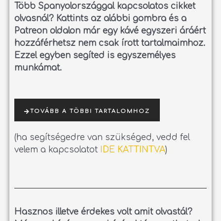
Több Spanyolországgal kapcsolatos cikket
olvasnál?
Kattints az alábbi gombra és a
Patreon oldalon már egy kávé egyszeri áráért
hozzáférhetsz nem csak írott tartalmaimhoz.
Ezzel egyben segíted is egyszemélyes
munkámat.
TOVÁBB A TÖBBI TARTALOMHOZ
(ha segítségedre van szükséged, vedd fel
velem a kapcsolatot
IDE KATTINTVA
)
Hasznos illetve érdekes volt amit olvastál?