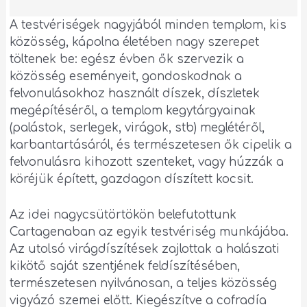
A testvériségek nagyjából minden templom, kis
közösség, kápolna életében nagy szerepet
töltenek be: egész évben ők szervezik a
közösség eseményeit, gondoskodnak a
felvonulásokhoz használt díszek, díszletek
megépítéséről, a templom kegytárgyainak
(palástok, serlegek, virágok, stb) meglétéről,
karbantartásáról, és természetesen ők cipelik a
felvonulásra kihozott szenteket, vagy húzzák a
köréjük épített, gazdagon díszített kocsit.
Az idei nagycsütörtökön belefutottunk
Cartagenaban az egyik testvériség munkájába.
Az utolsó virágdíszítések zajlottak a halászati
kikötő saját szentjének feldíszítésében,
természetesen nyilvánosan, a teljes közösség
vigyázó szemei előtt. Kiegészítve a cofradía