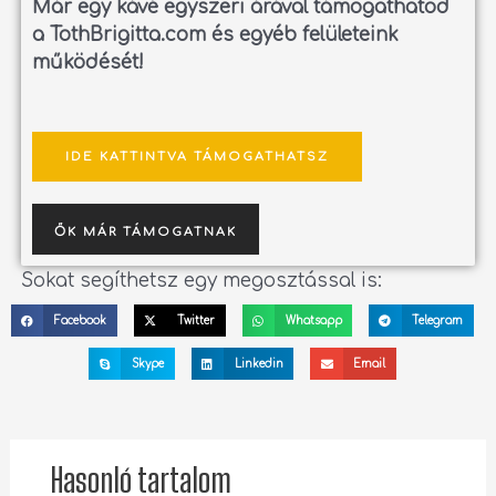
Már egy kávé egyszeri árával támogathatod
a TothBrigitta.com és egyéb felületeink
működését!
IDE KATTINTVA TÁMOGATHATSZ
ŐK MÁR TÁMOGATNAK
Sokat segíthetsz egy megosztással is:
Facebook
Twitter
Whatsapp
Telegram
Skype
Linkedin
Email
Hasonló tartalom