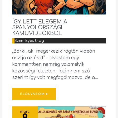
ÍGY LETT ELEGEM A
SPANYOLORSZÁGI
KAMUVIDEÓKBÓL
Személyes blog
„Bárki, aki megérkezik rögtön videón
osztja az észt” - olvastam egy
kommentben nemrég valamelyik
közösségi felületen. Talán nem szó
szerint így volt megfogalmazva, de a…
ELOLVASOM »
márc