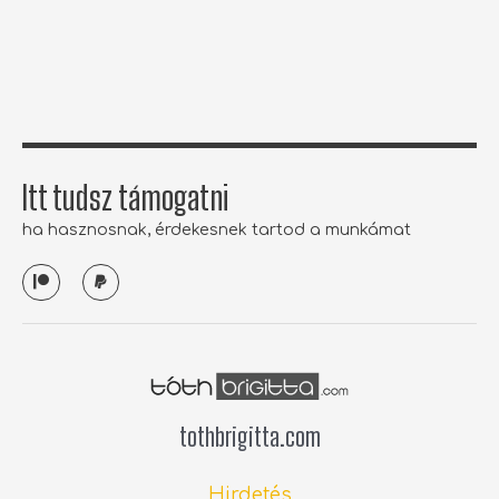
b
t
a
u
o
e
g
b
o
r
r
e
k
a
-
m
f
Itt tudsz támogatni
ha hasznosnak, érdekesnek tartod a munkámat
P
P
a
a
t
y
r
p
e
a
o
l
n
tothbrigitta.com
Hirdetés