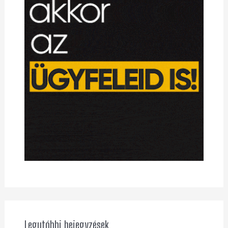
Legutóbbi bejegyzések