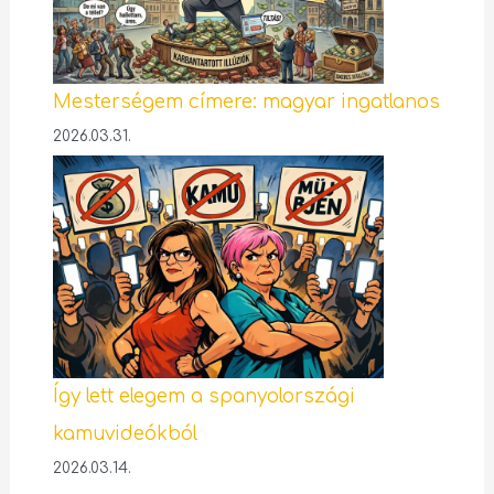
Mesterségem címere: magyar ingatlanos
2026.03.31.
Így lett elegem a spanyolországi
kamuvideókból
2026.03.14.