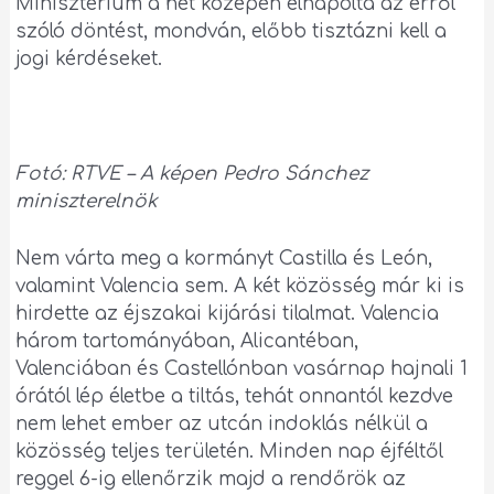
Minisztérium a hét közepén elnapolta az erről
szóló döntést, mondván, előbb tisztázni kell a
jogi kérdéseket.
Fotó: RTVE – A képen Pedro Sánchez
miniszterelnök
Nem várta meg a kormányt Castilla és León,
valamint Valencia sem. A két közösség már ki is
hirdette az éjszakai kijárási tilalmat. Valencia
három tartományában, Alicantéban,
Valenciában és Castellónban vasárnap hajnali 1
órától lép életbe a tiltás, tehát onnantól kezdve
nem lehet ember az utcán indoklás nélkül a
közösség teljes területén. Minden nap éjféltől
reggel 6-ig ellenőrzik majd a rendőrök az