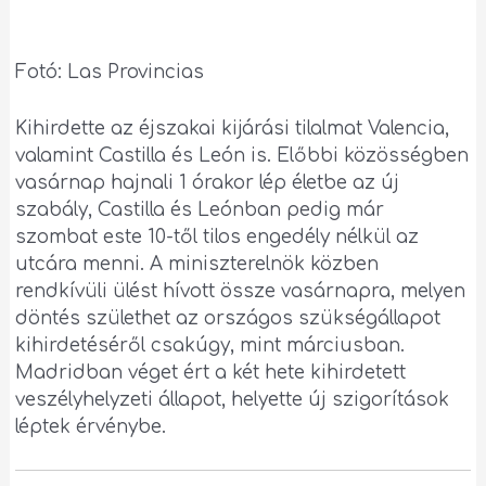
Fotó: Las Provincias
Kihirdette az éjszakai kijárási tilalmat Valencia,
valamint Castilla és León is. Előbbi közösségben
vasárnap hajnali 1 órakor lép életbe az új
szabály, Castilla és Leónban pedig már
szombat este 10-től tilos engedély nélkül az
utcára menni. A miniszterelnök közben
rendkívüli ülést hívott össze vasárnapra, melyen
döntés születhet az országos szükségállapot
kihirdetéséről csakúgy, mint márciusban.
Madridban véget ért a két hete kihirdetett
veszélyhelyzeti állapot, helyette új szigorítások
léptek érvénybe.