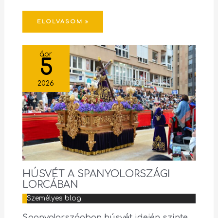
ELOLVASOM »
ápr
5
2026
HÚSVÉT A SPANYOLORSZÁGI
LORCÁBAN
Személyes blog
Spanyolországban húsvét idején szinte