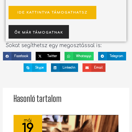
IDE KATTINTVA TÁMOGATHATSZ
ŐK MÁR TÁMOGATNAK
Sokat segíthetsz egy megosztással is:
Facebook
Twitter
Whatsapp
Telegram
Skype
Linkedin
Email
Hasonló tartalom
máj
19