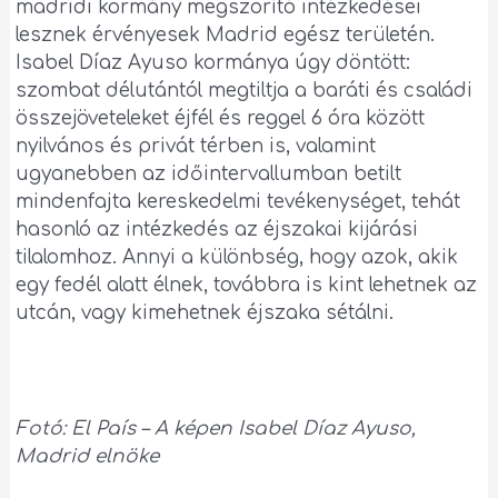
madridi kormány megszorító intézkedései
lesznek érvényesek Madrid egész területén.
Isabel Díaz Ayuso kormánya úgy döntött:
szombat délutántól megtiltja a baráti és családi
összejöveteleket éjfél és reggel 6 óra között
nyilvános és privát térben is, valamint
ugyanebben az időintervallumban betilt
mindenfajta kereskedelmi tevékenységet, tehát
hasonló az intézkedés az éjszakai kijárási
tilalomhoz. Annyi a különbség, hogy azok, akik
egy fedél alatt élnek, továbbra is kint lehetnek az
utcán, vagy kimehetnek éjszaka sétálni.
Fotó: El País – A képen Isabel Díaz Ayuso,
Madrid elnöke