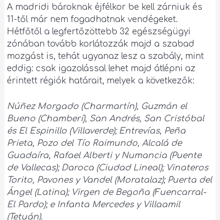
A madridi bároknak éjfélkor be kell zárniuk és
11-től már nem fogadhatnak vendégeket.
Hétfőtől a legfertőzöttebb 32 egészségügyi
zónában tovább korlátozzák majd a szabad
mozgást is, tehát ugyanaz lesz a szabály, mint
eddig: csak igazolással lehet majd átlépni az
érintett régiók határait, melyek a következők:
Núñez Morgado (Charmartín), Guzmán el
Bueno (Chamberí), San Andrés, San Cristóbal
és El Espinillo (Villaverde); Entrevías, Peña
Prieta, Pozo del Tío Raimundo, Alcalá de
Guadaíra, Rafael Alberti y Numancia (Puente
de Vallecas); Daroca (Ciudad Lineal); Vinateros
Torito, Pavones y Vandel (Moratalaz); Puerta del
Ángel (Latina); Virgen de Begoña (Fuencarral-
El Pardo); e Infanta Mercedes y Villaamil
(Tetuán).