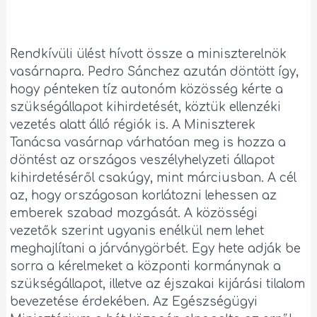
Rendkívüli ülést hívott össze a miniszterelnök
vasárnapra. Pedro Sánchez azután döntött így,
hogy pénteken tíz autonóm közösség kérte a
szükségállapot kihirdetését, köztük ellenzéki
vezetés alatt álló régiók is. A Miniszterek
Tanácsa vasárnap várhatóan meg is hozza a
döntést az országos veszélyhelyzeti állapot
kihirdetéséről csakúgy, mint márciusban. A cél
az, hogy országosan korlátozni lehessen az
emberek szabad mozgását. A közösségi
vezetők szerint ugyanis enélkül nem lehet
meghajlítani a járványgörbét. Egy hete adják be
sorra a kérelmeket a központi kormánynak a
szükségállapot, illetve az éjszakai kijárási tilalom
bevezetése érdekében. Az Egészségügyi