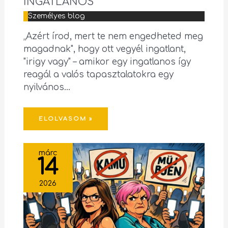
INGATLANOS
Személyes blog
„Azért írod, mert te nem engedheted meg
magadnak", hogy ott vegyél ingatlant,
"irigy vagy" – amikor egy ingatlanos így
reagál a valós tapasztalatokra egy
nyilvános…
ELOLVASOM »
márc
14
2026