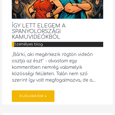
ÍGY LETT ELEGEM A
SPANYOLORSZÁGI
KAMUVIDEÓKBÓL
Személyes blog
„Bárki, aki megérkezik rögtön videón
osztja az észt” - olvastam egy
kommentben nemrég valamelyik
közösségi felületen. Talán nem szó
szerint így volt megfogalmazva, de a…
ELOLVASOM »