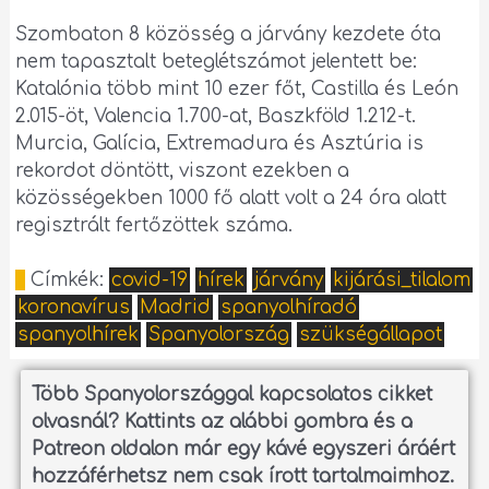
Szombaton 8 közösség a járvány kezdete óta
nem tapasztalt beteglétszámot jelentett be:
Katalónia több mint 10 ezer főt, Castilla és León
2.015-öt, Valencia 1.700-at, Baszkföld 1.212-t.
Murcia, Galícia, Extremadura és Asztúria is
rekordot döntött, viszont ezekben a
közösségekben 1000 fő alatt volt a 24 óra alatt
regisztrált fertőzöttek száma.
Címkék:
covid-19
hírek
járvány
kijárási_tilalom
koronavírus
Madrid
spanyolhíradó
spanyolhírek
Spanyolország
szükségállapot
Több Spanyolországgal kapcsolatos cikket
olvasnál?
Kattints az alábbi gombra és a
Patreon oldalon már egy kávé egyszeri áráért
hozzáférhetsz nem csak írott tartalmaimhoz.