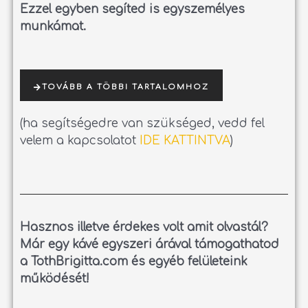
Ezzel egyben segíted is egyszemélyes
munkámat.
TOVÁBB A TÖBBI TARTALOMHOZ
(ha segítségedre van szükséged, vedd fel
velem a kapcsolatot
IDE KATTINTVA
)
Hasznos illetve érdekes volt amit olvastál?
Már egy kávé egyszeri árával támogathatod
a TothBrigitta.com és egyéb felületeink
működését!