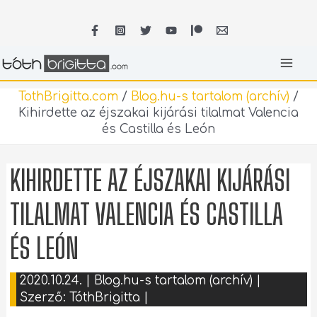
Skip
MA
to
content
ME
TothBrigitta.com
/
Blog.hu-s tartalom (archív)
/
Kihirdette az éjszakai kijárási tilalmat Valencia
és Castilla és León
KIHIRDETTE AZ ÉJSZAKAI KIJÁRÁSI
TILALMAT VALENCIA ÉS CASTILLA
ÉS LEÓN
2020.10.24.
|
Blog.hu-s tartalom (archív)
|
Szerző:
TóthBrigitta
|