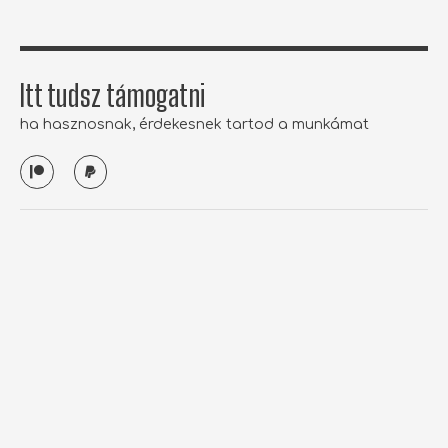
Itt tudsz támogatni
ha hasznosnak, érdekesnek tartod a munkámat
P
P
a
a
t
y
r
p
e
a
o
l
n
tothbrigitta.com
Hirdetés
Cikkek átvétele
Támogatás