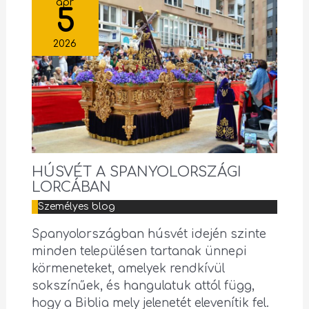
ápr
5
2026
HÚSVÉT A SPANYOLORSZÁGI
LORCÁBAN
Személyes blog
Spanyolországban húsvét idején szinte
minden településen tartanak ünnepi
körmeneteket, amelyek rendkívül
sokszínűek, és hangulatuk attól függ,
hogy a Biblia mely jelenetét elevenítik fel.