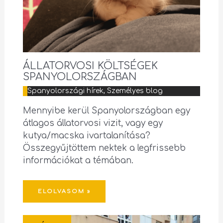
ÁLLATORVOSI KÖLTSÉGEK
SPANYOLORSZÁGBAN
Spanyolországi hírek
,
Személyes blog
Mennyibe kerül Spanyolországban egy
átlagos állatorvosi vizit, vagy egy
kutya/macska ivartalanítása?
Összegyűjtöttem nektek a legfrissebb
információkat a témában.
ELOLVASOM »