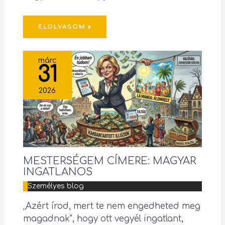
ELOLVASOM »
márc
31
2026
MESTERSÉGEM CÍMERE: MAGYAR
INGATLANOS
Személyes blog
„Azért írod, mert te nem engedheted meg
magadnak", hogy ott vegyél ingatlant,