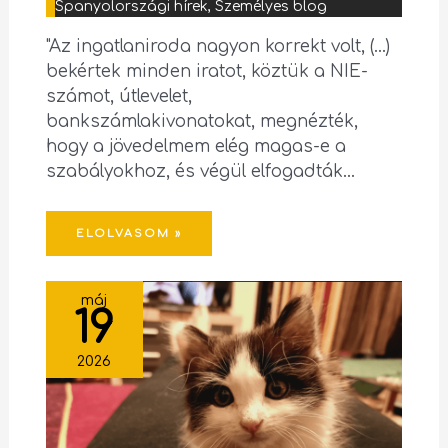
Spanyolországi hírek
,
Személyes blog
"Az ingatlaniroda nagyon korrekt volt, (...)
bekértek minden iratot, köztük a NIE-
számot, útlevelet,
bankszámlakivonatokat, megnézték,
hogy a jövedelmem elég magas-e a
szabályokhoz, és végül elfogadták…
ELOLVASOM »
máj
19
2026