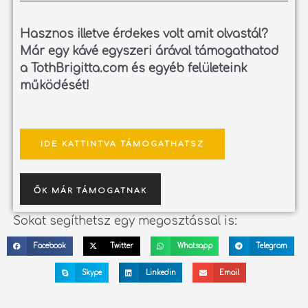
Hasznos illetve érdekes volt amit olvastál?
Már egy kávé egyszeri árával támogathatod
a TothBrigitta.com és egyéb felületeink
működését!
IDE KATTINTVA TÁMOGATHATSZ
ŐK MÁR TÁMOGATNAK
Sokat segíthetsz egy megosztással is:
Facebook
Twitter
Whatsapp
Telegram
Skype
Linkedin
Email