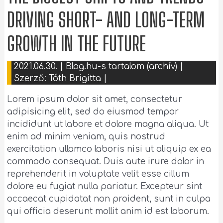
DRIVING SHORT- AND LONG-TERM
GROWTH IN THE FUTURE
2021.06.30.
|
Blog.hu-s tartalom (archív)
|
Szerző:
Tóth Brigitta
|
Lorem ipsum dolor sit amet, consectetur
adipisicing elit, sed do eiusmod tempor
incididunt ut labore et dolore magna aliqua. Ut
enim ad minim veniam, quis nostrud
exercitation ullamco laboris nisi ut aliquip ex ea
commodo consequat. Duis aute irure dolor in
reprehenderit in voluptate velit esse cillum
dolore eu fugiat nulla pariatur. Excepteur sint
occaecat cupidatat non proident, sunt in culpa
qui officia deserunt mollit anim id est laborum.