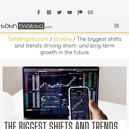
Skip
MA
to
content
ME
TothBrigitta.com
/
járvány
/
The biggest shifts
and trends driving short- and long-term
growth in the future
THE BIGGEST SHIFTS AND TRENDS