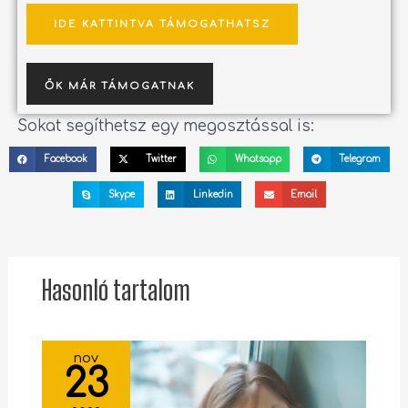
IDE KATTINTVA TÁMOGATHATSZ
ŐK MÁR TÁMOGATNAK
Sokat segíthetsz egy megosztással is:
Facebook
Twitter
Whatsapp
Telegram
Skype
Linkedin
Email
Hasonló tartalom
nov
23