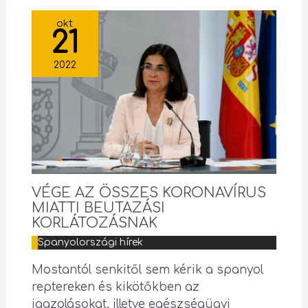
okt
21
2022
VÉGE AZ ÖSSZES KORONAVÍRUS
MIATTI BEUTAZÁSI
KORLÁTOZÁSNAK
Spanyolországi hírek
Mostantól senkitől sem kérik a spanyol
reptereken és kikötőkben az
igazolásokat, illetve egészségügyi