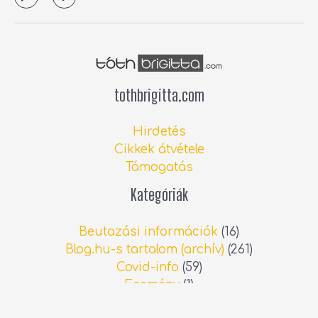
t
y
r
p
e
a
o
l
n
tothbrigitta.com
Hirdetés
Cikkek átvétele
Támogatás
Kategóriák
Beutazási információk
(16)
Blog.hu-s tartalom (archív)
(261)
Covid-info
(59)
Esemény
(1)
Spanyolországi hírek
(690)