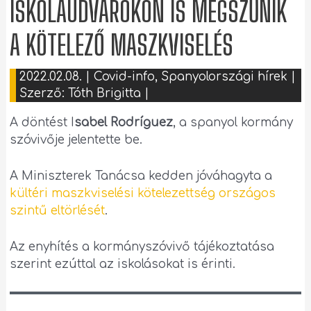
ISKOLAUDVAROKON IS MEGSZŰNIK
A KÖTELEZŐ MASZKVISELÉS
2022.02.08.
|
Covid-info
,
Spanyolországi hírek
|
Szerző:
Tóth Brigitta
|
A döntést I
sabel Rodríguez
, a spanyol kormány
szóvivője jelentette be.
A Miniszterek Tanácsa kedden jóváhagyta a
kültéri maszkviselési kötelezettség országos
szintű eltörlését
.
Az enyhítés a kormányszóvivő tájékoztatása
szerint ezúttal az iskolásokat is érinti.