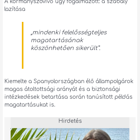
A kormányszóvivő úgy fogalmazott: a szabály
lazítása
„
mindenki felelősségteljes
magatartásának
köszönhetően sikerült”.
Kiemelte a Spanyolországban élő állampolgárok
magas átoltottsági arányát és a biztonsági
intézkedések betartása során tanúsított példás
magatartásukat is.
Hirdetés