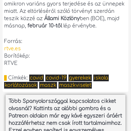
omikron variáns gyors terjedése és az ünnepek
miatt. Az eltörléséről szóló törvényt szerdán
teszik közzé az
Állami Közlöny
ben (BOE), majd
másnap,
február 10-től
lép érvénybe.
Forrás:
rtve.es
Borítókép:
RTVE
Címkék:
covid
covid-19
gyerekek
iskola
korlátozások
maszk
maszkviselet
Több Spanyolországgal kapcsolatos cikket
olvasnál?
Kattints az alábbi gombra és a
Patreon oldalon már egy kávé egyszeri áráért
hozzáférhetsz nem csak írott tartalmaimhoz.
Ezzel egyben segíted is egyszemélyes