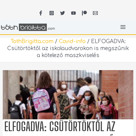
Skip
MA
to
content
ME
TothBrigitta.com
/
Covid-info
/
ELFOGADVA:
Csütörtöktől az iskolaudvarokon is megszűnik
a kötelező maszkviselés
ELFOGADVA: CSÜTÖRTÖKTŐL AZ