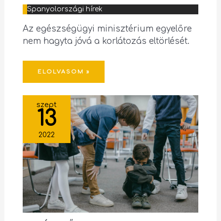
Spanyolországi hírek
Az egészségügyi minisztérium egyelőre
nem hagyta jóvá a korlátozás eltörlését.
ELOLVASOM »
szept
13
2022