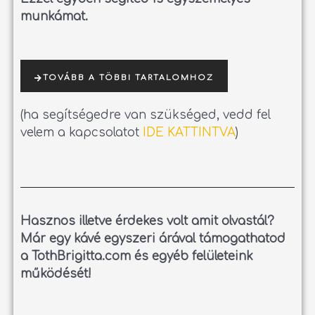
munkámat.
TOVÁBB A TÖBBI TARTALOMHOZ
(ha segítségedre van szükséged, vedd fel
velem a kapcsolatot
IDE KATTINTVA
)
Hasznos illetve érdekes volt amit olvastál?
Már egy kávé egyszeri árával támogathatod
a TothBrigitta.com és egyéb felületeink
működését!