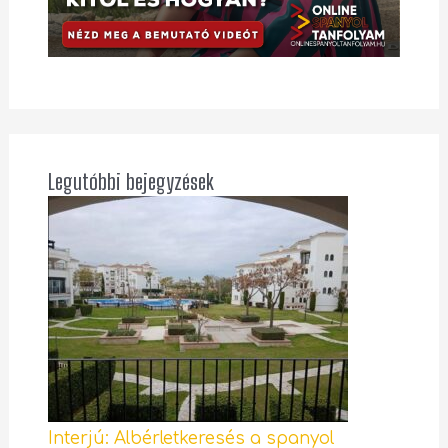
Legutóbbi bejegyzések
Interjú: Albérletkeresés a spanyol