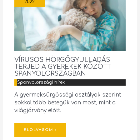
2022
VÍRUSOS HÖRGŐGYULLADÁS
TERJED A GYEREKEK KÖZÖTT
SPANYOLORSZÁGBAN
Spanyolországi hírek
A gyermeksürgősségi osztályok szerint
sokkal több betegük van most, mint a
világjárvány előtt.
ELOLVASOM »