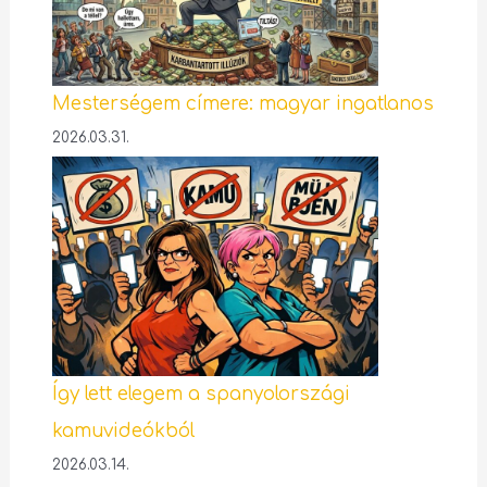
Mesterségem címere: magyar ingatlanos
2026.03.31.
Így lett elegem a spanyolországi
kamuvideókból
2026.03.14.