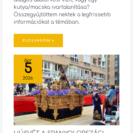
kutya/macska ivartalanítása?
Összegyűjtöttem nektek a legfrissebb
információkat a témában.
ELOLVASOM »
ápr
5
2026