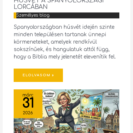
HÚSVÉT A SPANYOLORSZÁGI
LORCÁBAN
Személyes blog
Spanyolországban húsvét idején szinte
minden településen tartanak ünnepi
körmeneteket, amelyek rendkívül
sokszínűek, és hangulatuk attól függ,
hogy a Biblia mely jelenetét elevenítik fel.
ELOLVASOM »
márc
31
2026