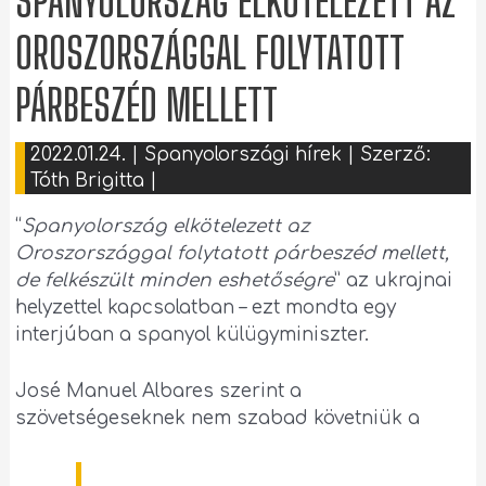
SPANYOLORSZÁG ELKÖTELEZETT AZ
OROSZORSZÁGGAL FOLYTATOTT
PÁRBESZÉD MELLETT
2022.01.24.
|
Spanyolországi hírek
| Szerző:
Tóth Brigitta
|
“
Spanyolország elkötelezett az
Oroszországgal folytatott párbeszéd mellett,
de felkészült minden eshetőségre
” az ukrajnai
helyzettel kapcsolatban – ezt mondta egy
interjúban a spanyol külügyminiszter.
José Manuel Albares szerint a
szövetségeseknek nem szabad követniük a