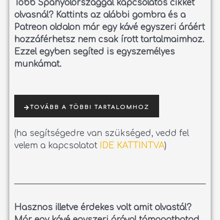
Több Spanyolországgal kapcsolatos cikket
olvasnál?
Kattints az alábbi gombra és a
Patreon oldalon már egy kávé egyszeri áráért
hozzáférhetsz nem csak írott tartalmaimhoz.
Ezzel egyben segíted is egyszemélyes
munkámat.
TOVÁBB A TÖBBI TARTALOMHOZ
(ha segítségedre van szükséged, vedd fel
velem a kapcsolatot
IDE KATTINTVA
)
Hasznos illetve érdekes volt amit olvastál?
Már egy kávé egyszeri árával támogathatod