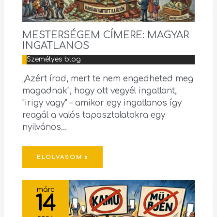
MESTERSÉGEM CÍMERE: MAGYAR
INGATLANOS
Személyes blog
„Azért írod, mert te nem engedheted meg
magadnak", hogy ott vegyél ingatlant,
"irigy vagy" – amikor egy ingatlanos így
reagál a valós tapasztalatokra egy
nyilvános…
ELOLVASOM »
márc
14