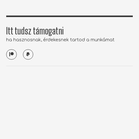
Itt tudsz támogatni
ha hasznosnak, érdekesnek tartod a munkámat
P
P
a
a
t
y
r
p
e
a
o
l
n
tothbrigitta.com
Hirdetés
Cikkek átvétele
Támogatás