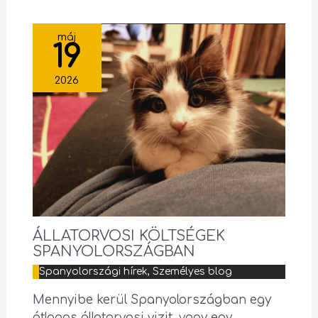
máj
19
2026
ÁLLATORVOSI KÖLTSÉGEK
SPANYOLORSZÁGBAN
Spanyolországi hírek
,
Személyes blog
Mennyibe kerül Spanyolországban egy
átlagos állatorvosi vizit, vagy egy