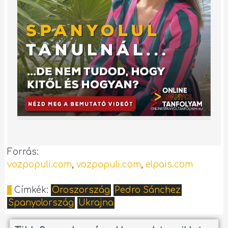
Forrás:
vozpopuli.com
,
vozpopuli.com
,
elpais.com
Címkék:
Oroszország
Pedro Sánchez
Spanyolország
Ukrajna