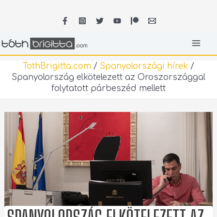
Skip
MA
to
content
ME
TothBrigitta.com
/
Spanyolországi hírek
/
Spanyolország elkötelezett az Oroszországgal
folytatott párbeszéd mellett