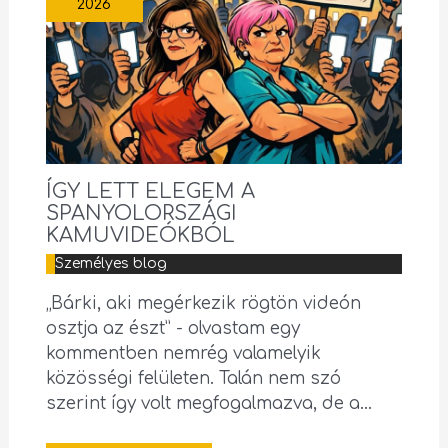
2026
ÍGY LETT ELEGEM A
SPANYOLORSZÁGI
KAMUVIDEÓKBÓL
Személyes blog
„Bárki, aki megérkezik rögtön videón
osztja az észt” - olvastam egy
kommentben nemrég valamelyik
közösségi felületen. Talán nem szó
szerint így volt megfogalmazva, de a…