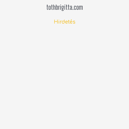
tothbrigitta.com
Hirdetés
Cikkek átvétele
Támogatás
Kategóriák
Beutazási információk
(16)
Blog.hu-s tartalom (archív)
(261)
Covid-info
(59)
Esemény
(1)
Spanyolországi hírek
(690)
Sport
(18)
Személyes blog
(13)
Videó
(21)
Legfrissebb spanyolországi hírek