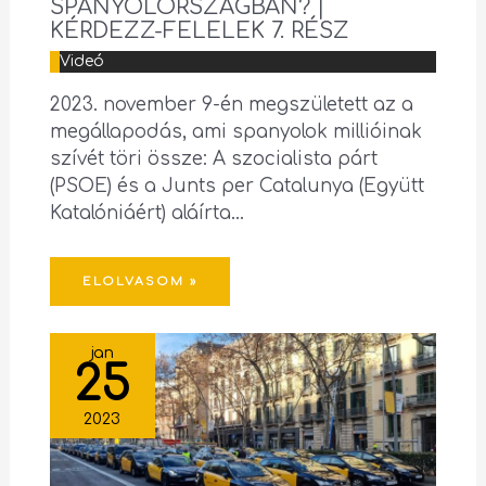
SPANYOLORSZÁGBAN? |
KÉRDEZZ-FELELEK 7. RÉSZ
Videó
2023. november 9-én megszületett az a
megállapodás, ami spanyolok millióinak
szívét töri össze: A szocialista párt
(PSOE) és a Junts per Catalunya (Együtt
Katalóniáért) aláírta…
ELOLVASOM »
jan
25
2023