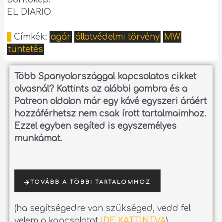
EL DIARIO
Címkék:
agár
állatvédelmi törvény
MW
tüntetés
Több Spanyolországgal kapcsolatos cikket
olvasnál?
Kattints az alábbi gombra és a
Patreon oldalon már egy kávé egyszeri áráért
hozzáférhetsz nem csak írott tartalmaimhoz.
Ezzel egyben segíted is egyszemélyes
munkámat.
TOVÁBB A TÖBBI TARTALOMHOZ
(ha segítségedre van szükséged, vedd fel
velem a kapcsolatot
IDE KATTINTVA
)