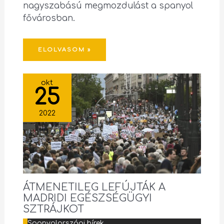
nagyszabású megmozdulást a spanyol
fővárosban.
ELOLVASOM »
okt
25
2022
ÁTMENETILEG LEFÚJTÁK A
MADRIDI EGÉSZSÉGÜGYI
SZTRÁJKOT
Spanyolországi hírek