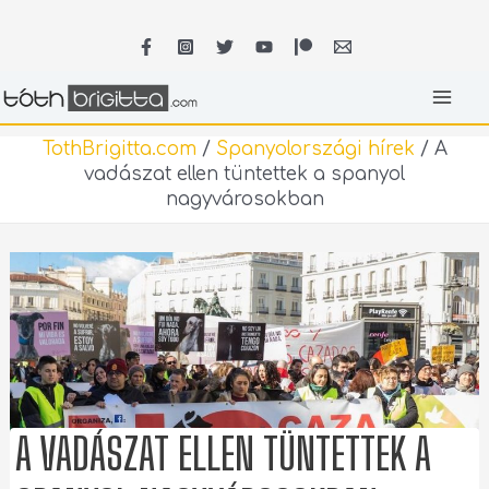
Skip
MA
to
content
ME
TothBrigitta.com
/
Spanyolországi hírek
/
A
vadászat ellen tüntettek a spanyol
nagyvárosokban
A VADÁSZAT ELLEN TÜNTETTEK A