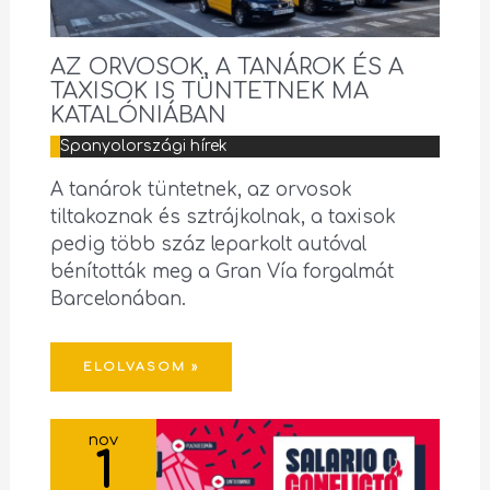
AZ ORVOSOK, A TANÁROK ÉS A
TAXISOK IS TÜNTETNEK MA
KATALÓNIÁBAN
Spanyolországi hírek
A tanárok tüntetnek, az orvosok
tiltakoznak és sztrájkolnak, a taxisok
pedig több száz leparkolt autóval
bénították meg a Gran Vía forgalmát
Barcelonában.
ELOLVASOM »
nov
1