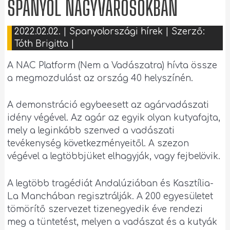
SPANYOL NAGYVÁROSOKBAN
2022.02.02.
|
Spanyolországi hírek
| Szerző:
Tóth Brigitta
|
A NAC Platform (Nem a Vadászatra) hívta össze
a megmozdulást az ország 40 helyszínén.
A demonstráció egybeesett az agárvadászati ​​
idény végével. Az agár az egyik olyan kutyafajta,
mely a leginkább szenved a vadászati
tevékenység következményeitől. A szezon
végével a legtöbbjüket elhagyják, vagy fejbelövik.
A legtöbb tragédiát Andalúziában és Kasztília-
La Manchában regisztrálják. A 200 egyesületet
tömörítő szervezet tizenegyedik éve rendezi
meg a tüntetést, melyen a vadászat és a kutyák