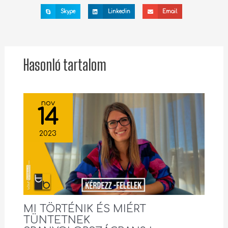
Skype
Linkedin
Email
Hasonló tartalom
nov
14
2023
MI TÖRTÉNIK ÉS MIÉRT
TÜNTETNEK