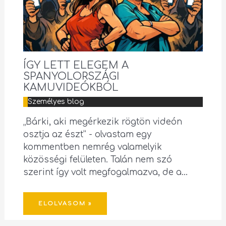
ÍGY LETT ELEGEM A
SPANYOLORSZÁGI
KAMUVIDEÓKBÓL
Személyes blog
„Bárki, aki megérkezik rögtön videón
osztja az észt” - olvastam egy
kommentben nemrég valamelyik
közösségi felületen. Talán nem szó
szerint így volt megfogalmazva, de a…
ELOLVASOM »