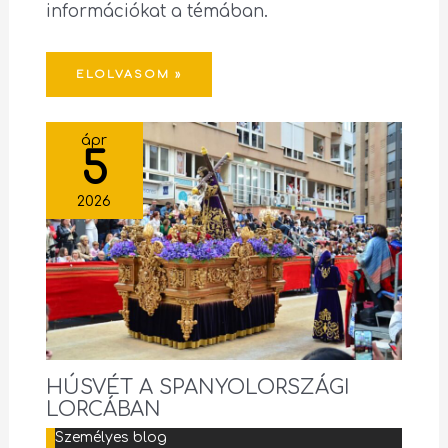
információkat a témában.
ELOLVASOM »
ápr
5
2026
HÚSVÉT A SPANYOLORSZÁGI
LORCÁBAN
Személyes blog