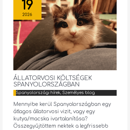
19
2026
ÁLLATORVOSI KÖLTSÉGEK
SPANYOLORSZÁGBAN
Spanyolországi hírek
,
Személyes blog
Mennyibe kerül Spanyolországban egy
átlagos állatorvosi vizit, vagy egy
kutya/macska ivartalanítása?
Összegyűjtöttem nektek a legfrissebb