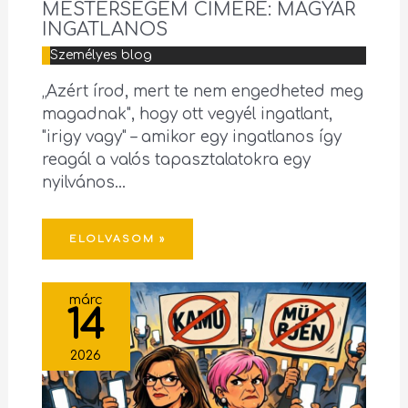
MESTERSÉGEM CÍMERE: MAGYAR
INGATLANOS
Személyes blog
„Azért írod, mert te nem engedheted meg
magadnak", hogy ott vegyél ingatlant,
"irigy vagy" – amikor egy ingatlanos így
reagál a valós tapasztalatokra egy
nyilvános…
ELOLVASOM »
márc
14
2026