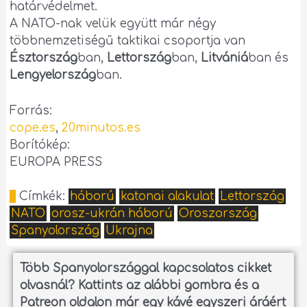
határvédelmet.
A NATO-nak velük együtt már négy
többnemzetiségű taktikai csoportja van
Észtország
ban,
Lettország
ban,
Litvániá
ban és
Lengyelország
ban.
Forrás:
cope.es
,
20minutos.es
Borítókép:
EUROPA PRESS
Címkék:
háború
katonai alakulat
Lettország
NATO
orosz-ukrán háború
Oroszország
Spanyolország
Ukrajna
Több Spanyolországgal kapcsolatos cikket
olvasnál?
Kattints az alábbi gombra és a
Patreon oldalon már egy kávé egyszeri áráért