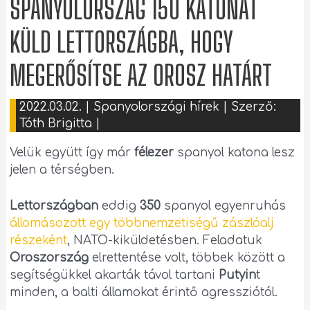
SPANYOLORSZÁG 150 KATONÁT
KÜLD LETTORSZÁGBA, HOGY
MEGERŐSÍTSE AZ OROSZ HATÁRT
2022.03.02.
|
Spanyolországi hírek
| Szerző:
Tóth Brigitta
|
Velük együtt így már
félezer
spanyol katona lesz
jelen a térségben.
Lettországban
eddig
350
spanyol egyenruhás
állomásozott egy többnemzetiségű zászlóalj
részeként
, NATO-kiküldetésben. Feladatuk
Oroszország
elrettentése volt, többek között a
segítségükkel akarták távol tartani
Putyin
t
minden, a balti államokat érintő agressziótól.