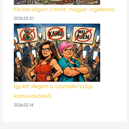
Mesterségem címere: magyar ingatlanos
2026.03.31.
Így lett elegem a spanyolországi
kamuvideókból
2026.03.14.