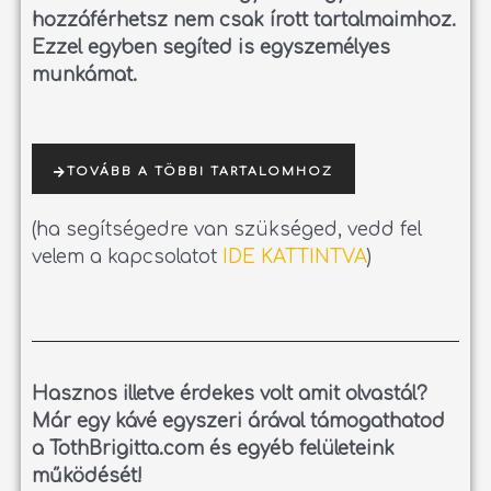
hozzáférhetsz nem csak írott tartalmaimhoz.
Ezzel egyben segíted is egyszemélyes
munkámat.
TOVÁBB A TÖBBI TARTALOMHOZ
(ha segítségedre van szükséged, vedd fel
velem a kapcsolatot
IDE KATTINTVA
)
Hasznos illetve érdekes volt amit olvastál?
Már egy kávé egyszeri árával támogathatod
a TothBrigitta.com és egyéb felületeink
működését!