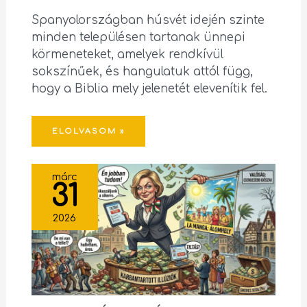
Spanyolországban húsvét idején szinte
minden településen tartanak ünnepi
körmeneteket, amelyek rendkívül
sokszínűek, és hangulatuk attól függ,
hogy a Biblia mely jelenetét elevenítik fel.
ELOLVASOM »
márc
31
2026