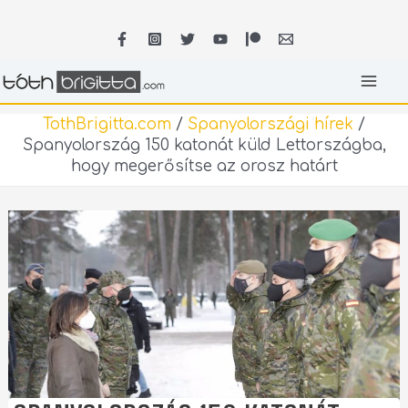
Skip
MA
to
content
ME
TothBrigitta.com
/
Spanyolországi hírek
/
Spanyolország 150 katonát küld Lettországba,
hogy megerősítse az orosz határt