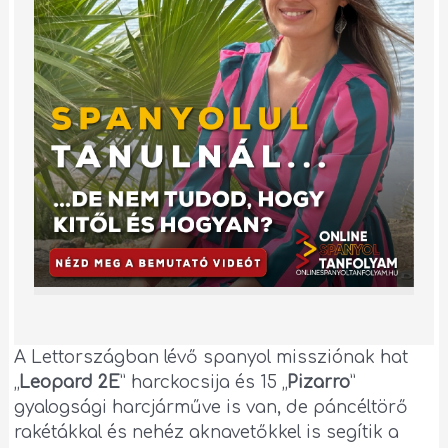
A Lettországban lévő spanyol missziónak hat
„
Leopard 2E
” harckocsija és 15 „
Pizarro
”
gyalogsági harcjárműve is van, de páncéltörő
rakétákkal és nehéz aknavetőkkel is segítik a