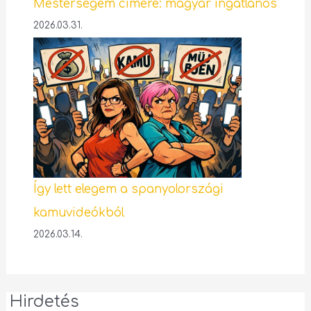
Mesterségem címere: magyar ingatlanos
2026.03.31.
Így lett elegem a spanyolországi
kamuvideókból
2026.03.14.
Hirdetés