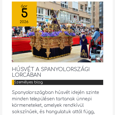
ápr
5
2026
HÚSVÉT A SPANYOLORSZÁGI
LORCÁBAN
Személyes blog
Spanyolországban húsvét idején szinte
minden településen tartanak ünnepi
körmeneteket, amelyek rendkívül
sokszínűek, és hangulatuk attól függ,