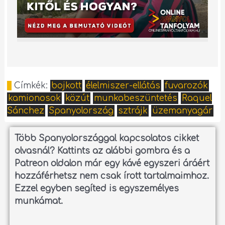
Címkék:
bojkott
élelmiszer-ellátás
fuvarozók
kamionosok
közút
munkabeszüntetés
Raquel
Sánchez
Spanyolország
sztrájk
üzemanyagár
Több Spanyolországgal kapcsolatos cikket
olvasnál?
Kattints az alábbi gombra és a
Patreon oldalon már egy kávé egyszeri áráért
hozzáférhetsz nem csak írott tartalmaimhoz.
Ezzel egyben segíted is egyszemélyes
munkámat.