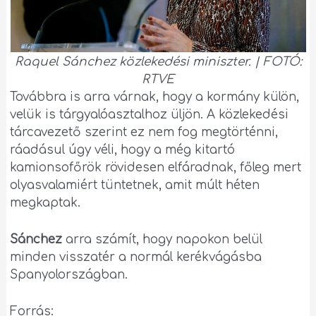
Raquel Sánchez közlekedési miniszter. | FOTÓ:
RTVE
Továbbra is arra várnak, hogy a kormány külön,
velük is tárgyalóasztalhoz üljön. A közlekedési
tárcavezető szerint ez nem fog megtörténni,
ráadásul úgy véli, hogy a még kitartó
kamionsofőrök rövidesen elfáradnak, főleg mert
olyasvalamiért tüntetnek, amit múlt héten
megkaptak.
Sánchez
arra számít, hogy napokon belül
minden visszatér a normál kerékvágásba
Spanyolországban.
Forrás: