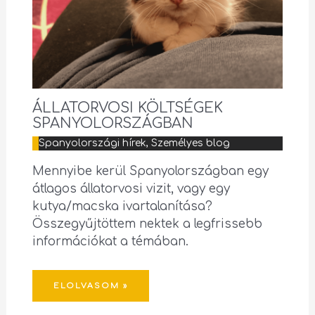
ÁLLATORVOSI KÖLTSÉGEK
SPANYOLORSZÁGBAN
Spanyolországi hírek
,
Személyes blog
Mennyibe kerül Spanyolországban egy
átlagos állatorvosi vizit, vagy egy
kutya/macska ivartalanítása?
Összegyűjtöttem nektek a legfrissebb
információkat a témában.
ELOLVASOM »