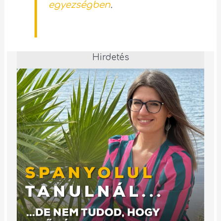
egyezségben
.
Hirdetés