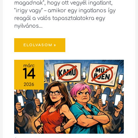
magadnak", hogy ott vegyél ingatlant,
"irigy vagy" – amikor egy ingatlanos így
reagál a valós tapasztalatokra egy
nyilvános…
ELOLVASOM »
márc
14
2026