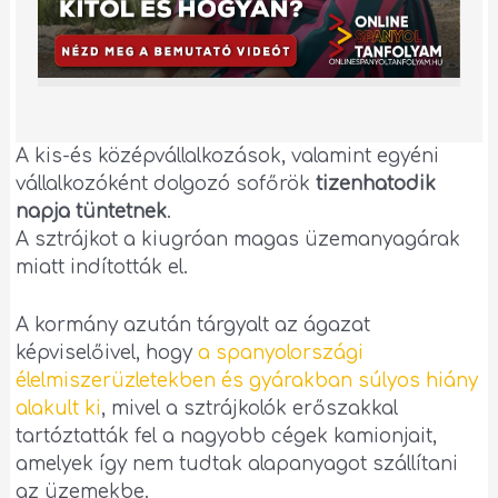
A kis-és középvállalkozások, valamint egyéni
vállalkozóként dolgozó sofőrök
tizenhatodik
napja tüntetnek
.
A sztrájkot a kiugróan magas üzemanyagárak
miatt indították el.
A kormány azután tárgyalt az ágazat
képviselőivel, hogy
a spanyolországi
élelmiszerüzletekben és gyárakban súlyos hiány
alakult ki
, mivel a sztrájkolók erőszakkal
tartóztatták fel a nagyobb cégek kamionjait,
amelyek így nem tudtak alapanyagot szállítani
az üzemekbe.