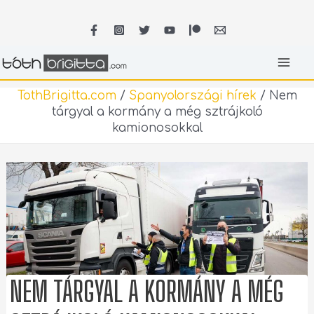
Skip
MA
to
content
ME
TothBrigitta.com
/
Spanyolországi hírek
/
Nem
tárgyal a kormány a még sztrájkoló
kamionosokkal
NEM TÁRGYAL A KORMÁNY A MÉG