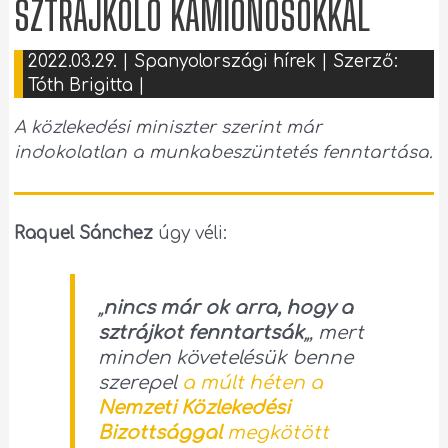
SZTRÁJKOLÓ KAMIONOSOKKAL
2022.03.29.
|
Spanyolországi hírek
| Szerző:
Tóth Brigitta
|
A közlekedési miniszter szerint már
indokolatlan a munkabeszüntetés fenntartása.
Raquel Sánchez
úgy véli:
„
nincs már ok arra, hogy a
sztrájkot fenntartsák
„, mert
minden követelésük benne
szerepel
a múlt héten a
Nemzeti Közlekedési
Bizottsággal
megkötött