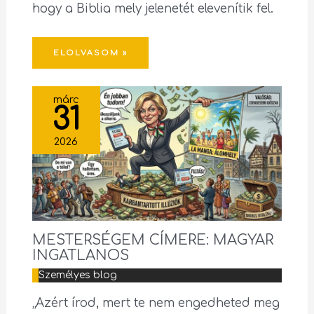
hogy a Biblia mely jelenetét elevenítik fel.
ELOLVASOM »
márc
31
2026
MESTERSÉGEM CÍMERE: MAGYAR
INGATLANOS
Személyes blog
„Azért írod, mert te nem engedheted meg