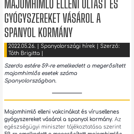
MAJOMHIMLŐ ELLENI OLTÁST ÉS
GYÓGYSZEREKET VÁSÁROL A
SPANYOL KORMÁNY
2022.05.26.
|
Spanyolországi hírek
| Szerző:
Tóth Brigitta
|
Szerda estére 59-re emelkedett a megerősített
majomhimlős esetek száma
Spanyolországban.
Majomhimlő elleni vakcinákat és vírusellenes
gyógyszereket vásárol a spanyol kormány
. Az
egészségügyi miniszter tájékoztatása szerint