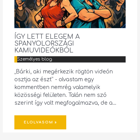
ÍGY LETT ELEGEM A
SPANYOLORSZÁGI
KAMUVIDEÓKBÓL
Személyes blog
„Bárki, aki megérkezik rögtön videón
osztja az észt” - olvastam egy
kommentben nemrég valamelyik
közösségi felületen. Talán nem szó
szerint így volt megfogalmazva, de a…
ELOLVASOM »