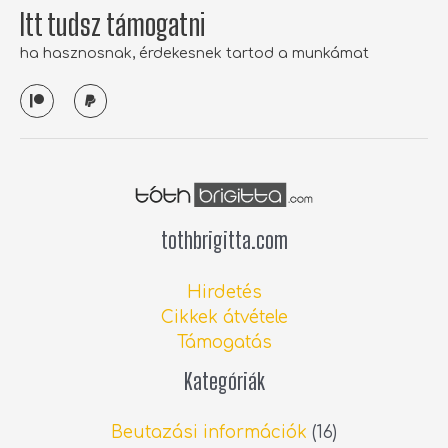
Itt tudsz támogatni
ha hasznosnak, érdekesnek tartod a munkámat
P
P
a
a
t
y
r
p
e
a
o
l
n
tothbrigitta.com
Hirdetés
Cikkek átvétele
Támogatás
Kategóriák
Beutazási információk
(16)