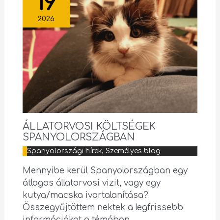
19
2026
ÁLLATORVOSI KÖLTSÉGEK
SPANYOLORSZÁGBAN
Spanyolországi hírek
,
Személyes blog
Mennyibe kerül Spanyolországban egy
átlagos állatorvosi vizit, vagy egy
kutya/macska ivartalanítása?
Összegyűjtöttem nektek a legfrissebb
információkat a témában.