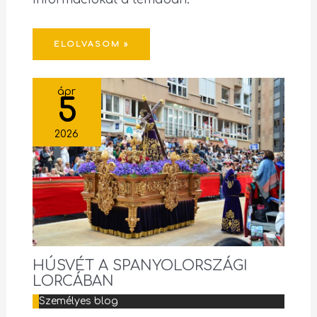
ELOLVASOM »
ápr
5
2026
HÚSVÉT A SPANYOLORSZÁGI
LORCÁBAN
Személyes blog