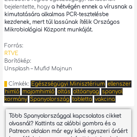
bejelentette, hogy
a hétvégén ennek a vírusnak a
kimutatására alkalmas PCR-tesztelésbe
kezdenek, mert túl lassúnak ítélik Országos
Mikrobiológiai Központ munkáját.
Forrás:
RTVE
Borítókép:
Unsplash – Mufid Majnun
Címkék:
Egészségügyi Minisztérium
ellenszer
himlő
majomhimlő
oltás
oltóanyag
spanyol
kormány
Spanyolország
tabletta
vakcina
Több Spanyolországgal kapcsolatos cikket
olvasnál?
Kattints az alábbi gombra és a
Patreon oldalon már egy kávé egyszeri áráért