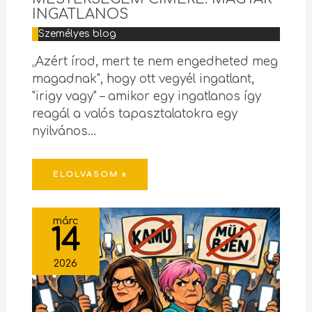
INGATLANOS
Személyes blog
„Azért írod, mert te nem engedheted meg
magadnak", hogy ott vegyél ingatlant,
"irigy vagy" – amikor egy ingatlanos így
reagál a valós tapasztalatokra egy
nyilvános…
ELOLVASOM »
márc
14
2026