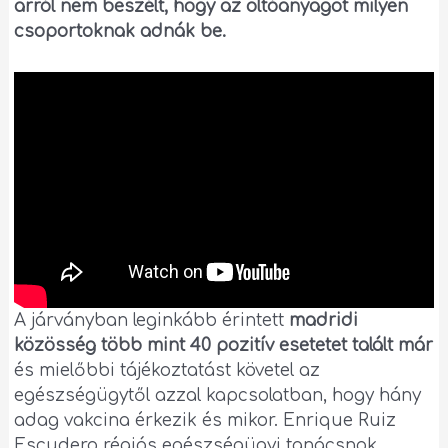
arról nem beszélt, hogy az oltóanyagot milyen
csoportoknak adnák be.
A járványban leginkább érintett
madridi
közösség több mint 40 pozitív esetetet talált már
és mielőbbi tájékoztatást követel az
egészségügytől azzal kapcsolatban, hogy hány
adag vakcina érkezik és mikor. Enrique Ruiz
Escudero régiós egészségügyi tanácsnok