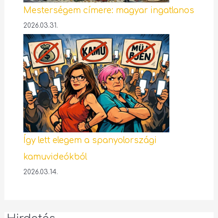
Mesterségem címere: magyar ingatlanos
2026.03.31.
Így lett elegem a spanyolországi
kamuvideókból
2026.03.14.