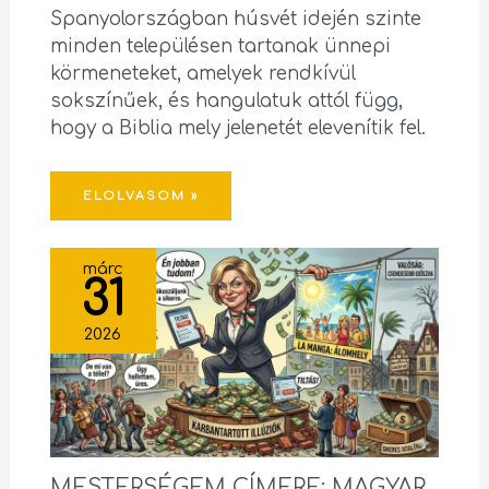
Spanyolországban húsvét idején szinte
minden településen tartanak ünnepi
körmeneteket, amelyek rendkívül
sokszínűek, és hangulatuk attól függ,
hogy a Biblia mely jelenetét elevenítik fel.
ELOLVASOM »
márc
31
2026
MESTERSÉGEM CÍMERE: MAGYAR