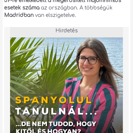
59-re emelkedett a megerősített majomhimlős
esetek száma
az országban. A többségük
Madridban
van elszigetelve.
Hirdetés