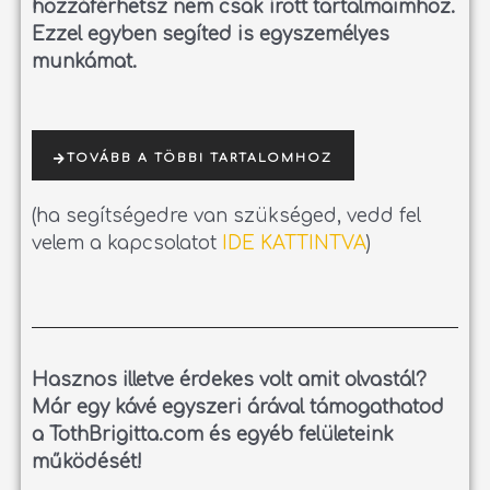
hozzáférhetsz nem csak írott tartalmaimhoz.
Ezzel egyben segíted is egyszemélyes
munkámat.
TOVÁBB A TÖBBI TARTALOMHOZ
(ha segítségedre van szükséged, vedd fel
velem a kapcsolatot
IDE KATTINTVA
)
Hasznos illetve érdekes volt amit olvastál?
Már egy kávé egyszeri árával támogathatod
a TothBrigitta.com és egyéb felületeink
működését!