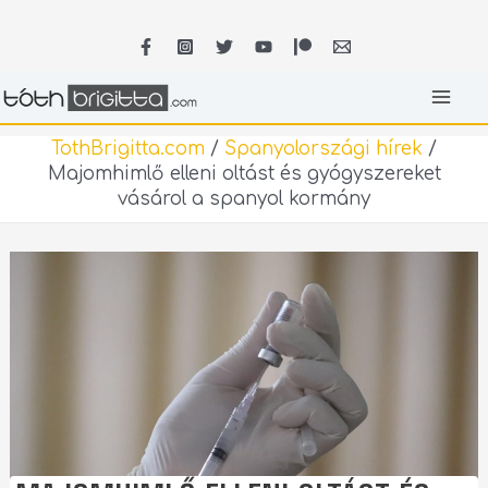
Skip
MA
to
content
ME
TothBrigitta.com
/
Spanyolországi hírek
/
Majomhimlő elleni oltást és gyógyszereket
vásárol a spanyol kormány