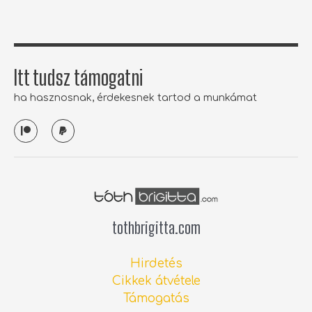
f
Itt tudsz támogatni
ha hasznosnak, érdekesnek tartod a munkámat
P
P
a
a
t
y
r
p
e
a
o
l
n
tothbrigitta.com
Hirdetés
Cikkek átvétele
Támogatás