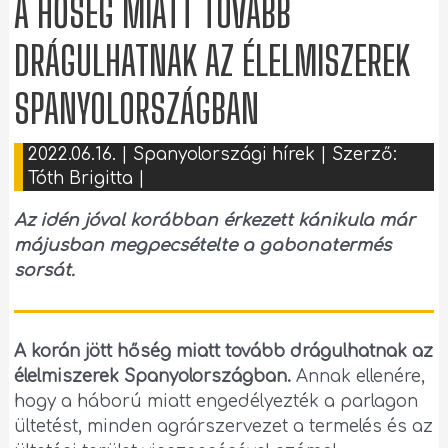
A HŐSÉG MIATT TOVÁBB
DRÁGULHATNAK AZ ÉLELMISZEREK
SPANYOLORSZÁGBAN
2022.06.16.
|
Spanyolországi hírek
| Szerző:
Tóth Brigitta
|
Az idén jóval korábban érkezett kánikula már
májusban megpecsételte a gabonatermés
sorsát.
A korán jött hőség miatt tovább drágulhatnak az
élelmiszerek Spanyolországban.
Annak ellenére,
hogy a háború miatt engedélyezték a parlagon
ültetést, minden agrárszervezet a termelés és az