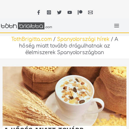
Skip
MA
to
content
ME
TothBrigitta.com
/
Spanyolországi hírek
/
A
hőség miatt tovább drágulhatnak az
élelmiszerek Spanyolországban