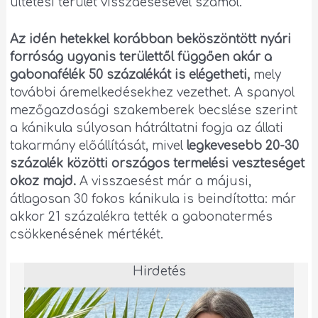
ültetési terület visszaesésével számol.
Az idén hetekkel korábban beköszöntött nyári
forróság ugyanis területtől függően akár a
gabonafélék 50 százalékát is elégetheti,
mely
további áremelkedésekhez vezethet. A spanyol
mezőgazdasági szakemberek becslése szerint
a kánikula súlyosan hátráltatni fogja az állati
takarmány előállítását, mivel
legkevesebb 20-30
százalék közötti országos termelési veszteséget
okoz majd.
A visszaesést már a májusi,
átlagosan 30 fokos kánikula is beindította: már
akkor 21 százalékra tették a gabonatermés
csökkenésének mértékét.
Hirdetés