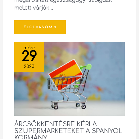
megerősített egészségügyi szolgálat
mellett várják…
ELOLVASOM »
márc
29
2023
ÁRCSÖKKENTÉSRE KÉRI A
SZUPERMARKETEKET A SPANYOL
KORMÁNY