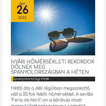
ápr
26
2023
NYÁRI HŐMÉRSÉKLETI REKORDOK
DŐLNEK MEG
SPANYOLORSZÁGBAN A HÉTEN
Spanyolországi hírek
Hétfő óta a déli régióban megszokottá
vált a 35 fok feletti hőmérséklet. A sevillai
"Feria de Abril"-on a kánikula miatt