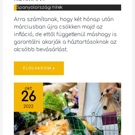
Spanyolországi hírek
Arra számítanak, hogy két hónap után
márciusban újra csökken majd az
infláció, de ettől függetlenül máshogy is
garantálni akarják a háztartásoknak az
olcsóbb bevásárlást.
ELOLVASOM »
okt
26
2022