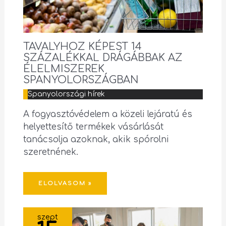
TAVALYHOZ KÉPEST 14
SZÁZALÉKKAL DRÁGÁBBAK AZ
ÉLELMISZEREK
SPANYOLORSZÁGBAN
Spanyolországi hírek
A fogyasztóvédelem a közeli lejáratú és
helyettesítő termékek vásárlását
tanácsolja azoknak, akik spórolni
szeretnének.
ELOLVASOM »
szept