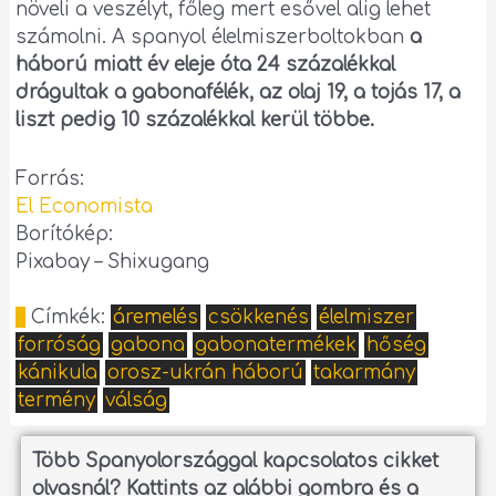
növeli a veszélyt, főleg mert esővel alig lehet
számolni. A spanyol élelmiszerboltokban
a
háború miatt év eleje óta 24 százalékkal
drágultak a gabonafélék, az olaj 19, a tojás 17, a
liszt pedig 10 százalékkal kerül többe.
Forrás:
El Economista
Borítókép:
Pixabay – Shixugang
Címkék:
áremelés
csökkenés
élelmiszer
forróság
gabona
gabonatermékek
hőség
kánikula
orosz-ukrán háború
takarmány
termény
válság
Több Spanyolországgal kapcsolatos cikket
olvasnál?
Kattints az alábbi gombra és a