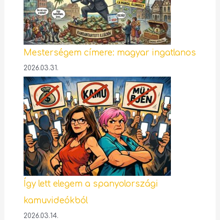
Mesterségem címere: magyar ingatlanos
2026.03.31.
Így lett elegem a spanyolországi
kamuvideókból
2026.03.14.