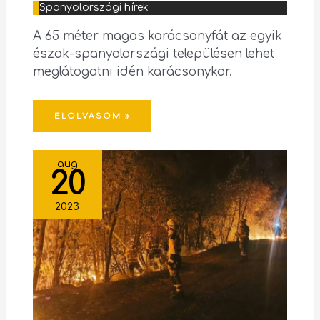
Spanyolországi hírek
A 65 méter magas karácsonyfát az egyik
észak-spanyolországi településen lehet
meglátogatni idén karácsonykor.
ELOLVASOM »
aug
20
2023