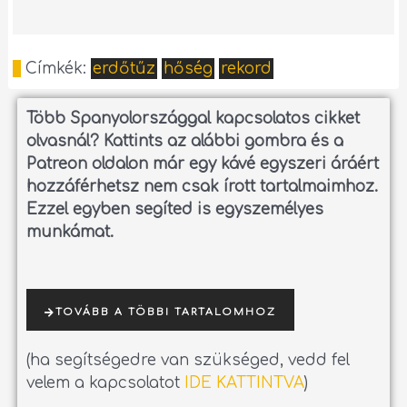
Címkék:
erdőtűz
hőség
rekord
Több Spanyolországgal kapcsolatos cikket
olvasnál?
Kattints az alábbi gombra és a
Patreon oldalon már egy kávé egyszeri áráért
hozzáférhetsz nem csak írott tartalmaimhoz.
Ezzel egyben segíted is egyszemélyes
munkámat.
TOVÁBB A TÖBBI TARTALOMHOZ
(ha segítségedre van szükséged, vedd fel
velem a kapcsolatot
IDE KATTINTVA
)