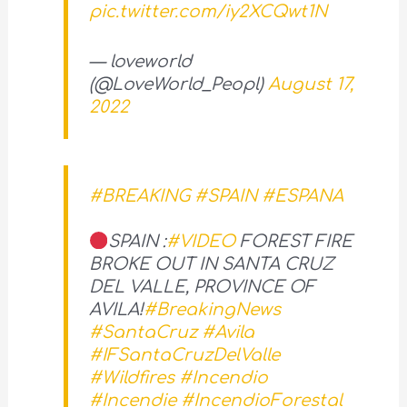
pic.twitter.com/iy2XCQwt1N
— loveworld
(@LoveWorld_Peopl)
August 17,
2022
#BREAKING
#SPAIN
#ESPANA
SPAIN :
#VIDEO
FOREST FIRE
BROKE OUT IN SANTA CRUZ
DEL VALLE, PROVINCE OF
AVILA!
#BreakingNews
#SantaCruz
#Avila
#IFSantaCruzDelValle
#Wildfires
#Incendio
#Incendie
#IncendioForestal