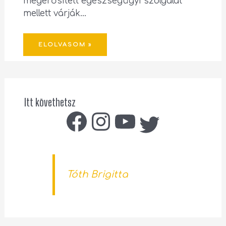
megerősített egészségügyi szolgálat
mellett várják…
ELOLVASOM »
Itt követhetsz
Tóth Brigitta