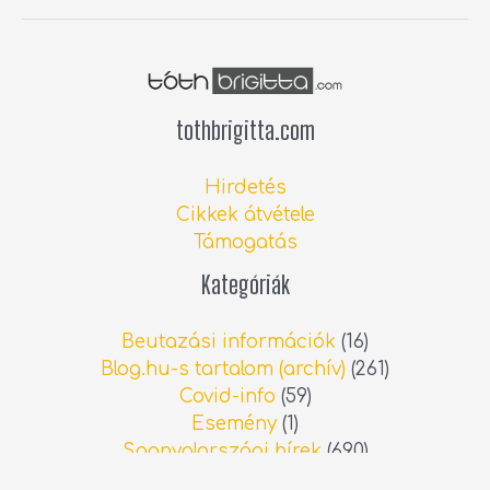
r
p
e
a
o
l
n
tothbrigitta.com
Hirdetés
Cikkek átvétele
Támogatás
Kategóriák
Beutazási információk
(16)
Blog.hu-s tartalom (archív)
(261)
Covid-info
(59)
Esemény
(1)
Spanyolországi hírek
(690)
Sport
(18)