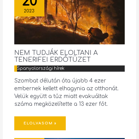
20
2023
NEM TUDJÁK ELOLTANI A
TENERIFEI ERDŐTÜZET
Spanyolországi hírek
Szombat délután óta újabb 4 ezer
embernek kellett elhagynia az otthonát.
Velük együtt a tűz miatt evakuáltak
száma megközelítette a 13 ezer főt.
ELOLVASOM »