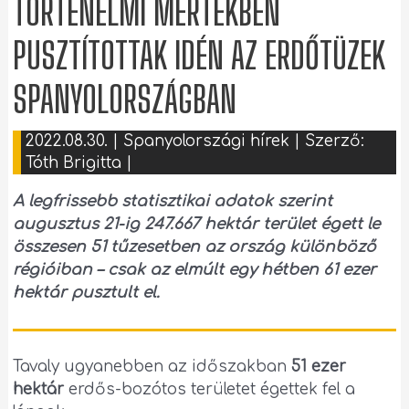
TÖRTÉNELMI MÉRTÉKBEN
PUSZTÍTOTTAK IDÉN AZ ERDŐTÜZEK
SPANYOLORSZÁGBAN
2022.08.30.
|
Spanyolországi hírek
| Szerző:
Tóth Brigitta
|
A legfrissebb statisztikai adatok szerint
augusztus 21-ig 247.667 hektár terület égett le
összesen 51 tűzesetben az ország különböző
régióiban – csak az elmúlt egy hétben 61 ezer
hektár pusztult el.
Tavaly ugyanebben az időszakban
51 ezer
hektár
erdős-bozótos területet égettek fel a