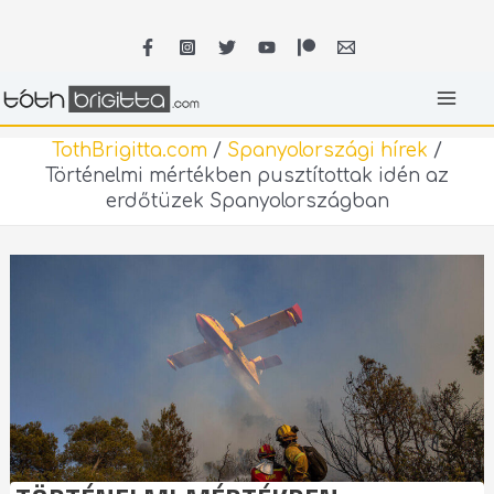
Skip
MA
to
content
ME
TothBrigitta.com
/
Spanyolországi hírek
/
Történelmi mértékben pusztítottak idén az
erdőtüzek Spanyolországban