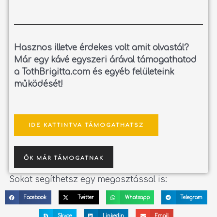
Hasznos illetve érdekes volt amit olvastál?
Már egy kávé egyszeri árával támogathatod
a TothBrigitta.com és egyéb felületeink
működését!
IDE KATTINTVA TÁMOGATHATSZ
ŐK MÁR TÁMOGATNAK
Sokat segíthetsz egy megosztással is:
Facebook
Twitter
Whatsapp
Telegram
Skype
Linkedin
Email