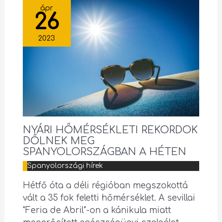
ápr
26
2023
NYÁRI HŐMÉRSÉKLETI REKORDOK
DŐLNEK MEG
SPANYOLORSZÁGBAN A HÉTEN
Spanyolországi hírek
Hétfő óta a déli régióban megszokottá
vált a 35 fok feletti hőmérséklet. A sevillai
"Feria de Abril"-on a kánikula miatt