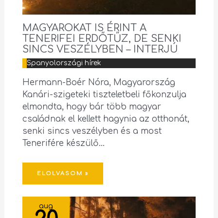
MAGYAROKAT IS ÉRINT A
TENERIFEI ERDŐTŰZ, DE SENKI
SINCS VESZÉLYBEN – INTERJÚ
Spanyolországi hírek
Hermann-Boér Nóra, Magyarország
Kanári-szigeteki tiszteletbeli főkonzulja
elmondta, hogy bár több magyar
családnak el kellett hagynia az otthonát,
senki sincs veszélyben és a most
Tenerifére készülő…
ELOLVASOM »
aug