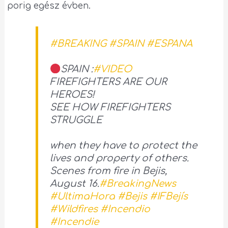
porig egész évben.
#BREAKING
#SPAIN
#ESPANA
SPAIN :
#VIDEO
FIREFIGHTERS ARE OUR
HEROES!
SEE HOW FIREFIGHTERS
STRUGGLE
when they have to protect the
lives and property of others.
Scenes from fire in Bejis,
August 16.
#BreakingNews
#UltimaHora
#Bejis
#IFBejís
#Wildfires
#Incendio
#Incendie