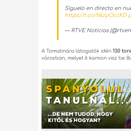
Síguelo en directo en n
https://t.co/f6lzpOccKD
p
— RTVE Noticias (@rtven
A Tomatinára látogatók idén
130 to
városban, melyet 6 kamion visz be B