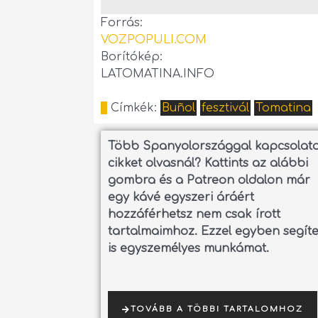
Forrás:
VOZPOPULI.COM
Borítókép:
LATOMATINA.INFO
Címkék:
Buñol
fesztivál
Tomatina
Több Spanyolországgal kapcsolat
cikket olvasnál?
Kattints az alábbi
gombra és a Patreon oldalon már
egy kávé egyszeri áráért
hozzáférhetsz nem csak írott
tartalmaimhoz. Ezzel egyben segít
is egyszemélyes munkámat.
TOVÁBB A TÖBBI TARTALOMHOZ