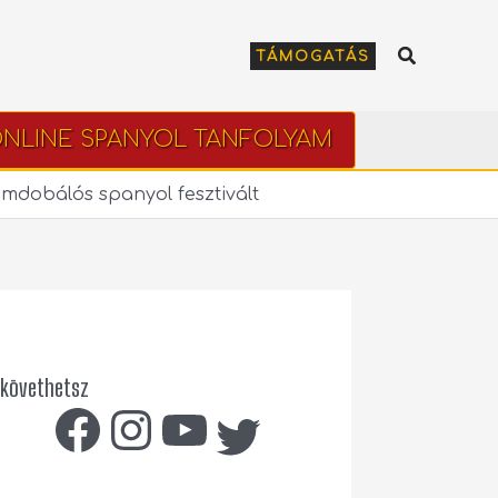
Keresés
TÁMOGATÁS
NLINE SPANYOL TANFOLYAM
mdobálós spanyol fesztivált
 követhetsz