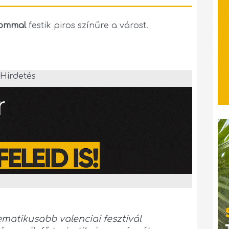
lommal
festik piros színűre a várost.
Hirdetés
matikusabb valenciai fesztivál