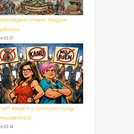
sterségem címere: magyar
gatlanos
6.03.31.
y lett elegem a spanyolországi
muvideókból
6.03.14.