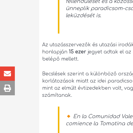
fellendülését és a közöss
ünneplik paradicsom-csa
leküzdését is.
Az utazásszervezők és utazási irodá
honlapján
15 ezer
jegyet adtak el az
belépő mellett.
Becslések szerint a különböző orsz
korlátozások miatt az idei paradicso
mint az elmúlt évtizedekben volt, va
számítanak.
En la Comunidad Valen
comience la Tomatina de