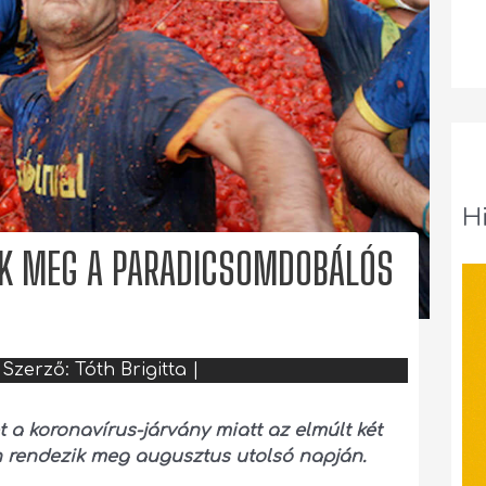
H
K MEG A PARADICSOMDOBÁLÓS
 Szerző:
Tóth Brigitta
|
 a koronavírus-járvány miatt az elmúlt két
n rendezik meg augusztus utolsó napján.