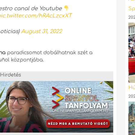
uestro canal de Youtube
Sp
ic.twitter.com/hRAcLzcxXT
202
oticias)
August 31, 2022
nna
paradicsomot dobálhatnak szét a
uñol központjába.
Hirdetés
Hú
202