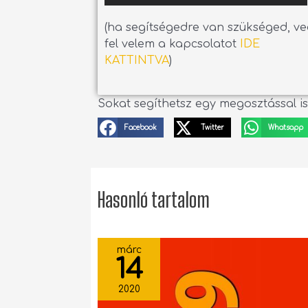
(ha segítségedre van szükséged, v
fel velem a kapcsolatot
IDE
KATTINTVA
)
Sokat segíthetsz egy megosztással is
Facebook
Twitter
Whatsapp
Hasonló tartalom
márc
14
2020