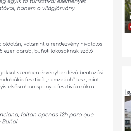
ég egyik fő turisztikai eseményét
tával, hanem a világjárvány
k oldalán, valamint a rendezvény hivatalos
 5 ezer darab, buñoli lakosoknak szóló
ágokkal szemben érvényben lévő beutazási
mdobálós fesztivál „nemzetibb” lesz, mint
gyis elsősroban spanyol fesztiválozókra
Le
ciana, faltan apenas 12h para que
 Buñol