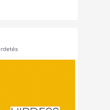
irdetés