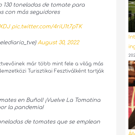
o 130 toneladas de tomate para
tas con más seguidores
NXDJ
pic.twitter.com/4riU1t7pTK
In
elediario_tve)
August 30, 2022
in
202
sztvevőinek már több mint fele a világ más
emzetközi Turisztikai Fesztiválként tartják
omates en Buñol! ¡Vuelve La Tomatina
por la pandemia!
toneladas de tomates que se emplean
Ál