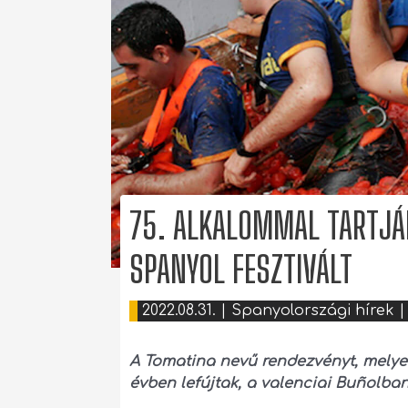
75. ALKALOMMAL TARTJÁ
SPANYOL FESZTIVÁLT
2022.08.31.
|
Spanyolországi hírek
|
A Tomatina nevű rendezvényt, melyet
évben lefújtak, a valenciai Buñolba