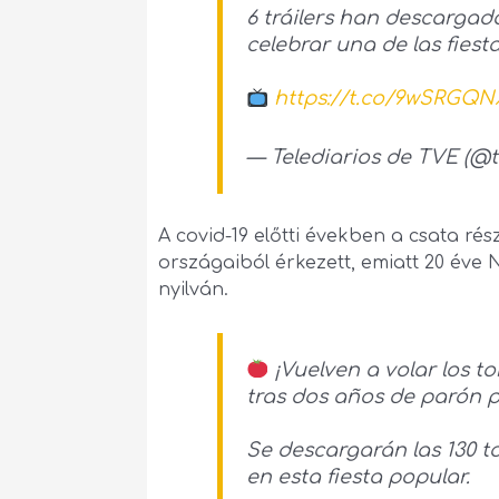
6 tráilers han descargad
celebrar una de las fies
https://t.co/9wSRGQ
— Telediarios de TVE (@t
A covid-19 előtti években a csata ré
országaiból érkezett, emiatt 20 éve N
nyilván.
¡Vuelven a volar los t
tras dos años de parón 
Se descargarán las 130 
en esta fiesta popular.