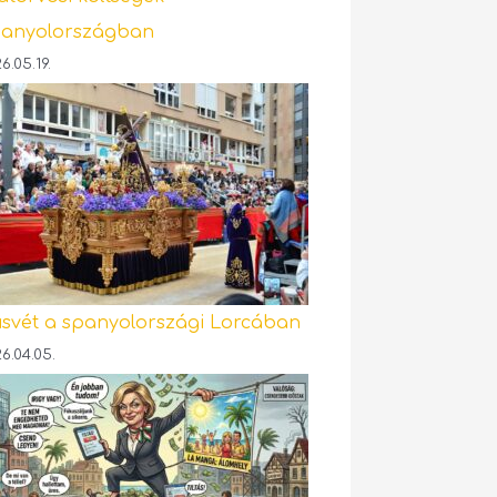
anyolországban
6.05.19.
svét a spanyolországi Lorcában
6.04.05.