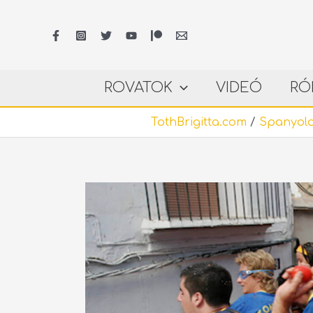
Skip
to
content
ROVATOK
VIDEÓ
RÓ
TothBrigitta.com
/
Spanyolo