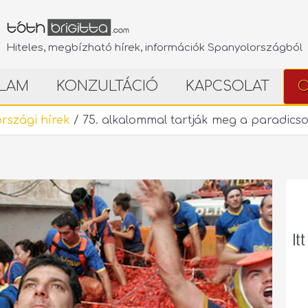
Hiteles, megbízható hírek, információk Spanyolországból
LAM
KONZULTÁCIÓ
KAPCSOLAT
O
rszági hírek
/
75. alkalommal tartják meg a paradicso
Itt