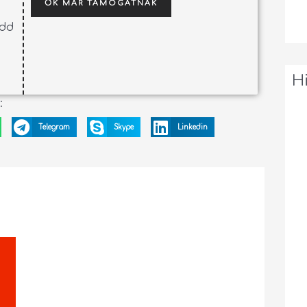
ŐK MÁR TÁMOGATNAK
edd
H
:
Telegram
Skype
Linkedin