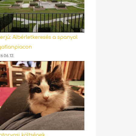
terjú: Albérletkeresés a spanyol
gatlanpiacon
6.06.13.
latorvosi költségek