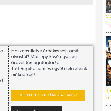
Me
in
202
os
Hasznos illetve érdekes volt amit
olvastál? Már egy kávé egyszeri
árával támogathatod a
TothBrigitta.com és egyéb felületeink
működését!
ed
Íg
IDE KATTINTVA TÁMOGATHATSZ
ka
202