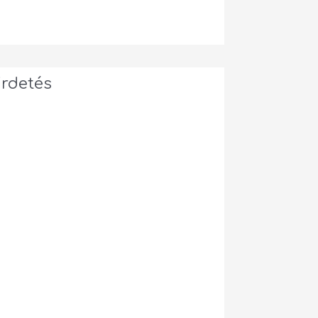
irdetés