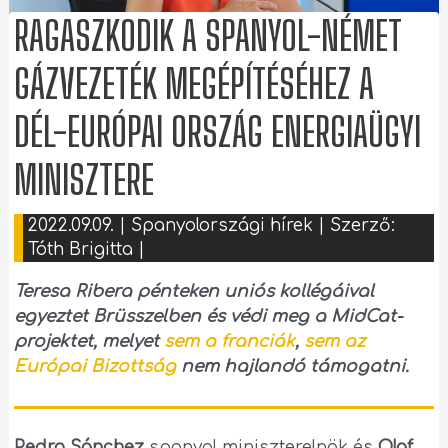
RAGASZKODIK A SPANYOL-NÉMET
GÁZVEZETÉK MEGÉPÍTÉSÉHEZ A
DÉL-EURÓPAI ORSZÁG ENERGIAÜGYI
MINISZTERE
2022.09.09.
|
Spanyolországi hírek
| Szerző:
Tóth Brigitta
|
Teresa Ribera pénteken uniós kollégáival
egyeztet Brüsszelben és védi meg a MidCat-
projektet, melyet
sem a franciák
,
sem az
Európai Bizottság
nem hajlandó támogatni.
Pedro Sánchez
spanyol miniszterelnök és
Olaf