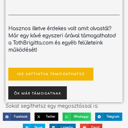
Hasznos illetve érdekes volt amit olvastál?
Már egy kávé egyszeri árával támogathatod
a TothBrigitta.com és egyéb felületeink
működését!
IDE KATTINTVA TÁMOGATHATSZ
ŐK MÁR TÁMOGATNAK
Sokat segíthetsz egy megosztással is:
Facebook
Twitter
Whatsapp
Telegram
Skype
Linkedin
Email