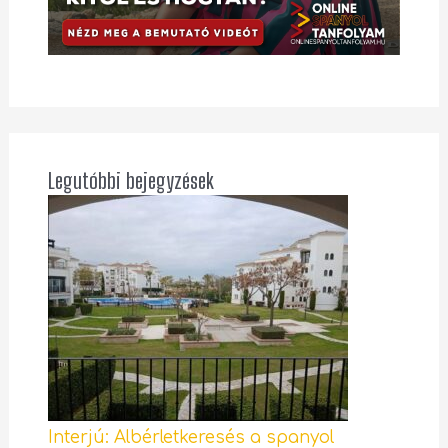
Legutóbbi bejegyzések
Interjú: Albérletkeresés a spanyol