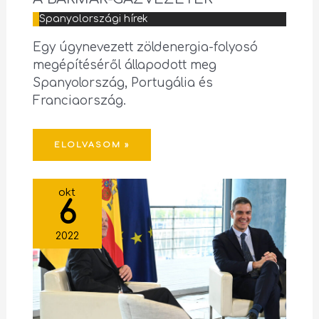
Spanyolországi hírek
Egy úgynevezett zöldenergia-folyosó
megépítéséről állapodott meg
Spanyolország, Portugália és
Franciaország.
ELOLVASOM »
okt
6
2022