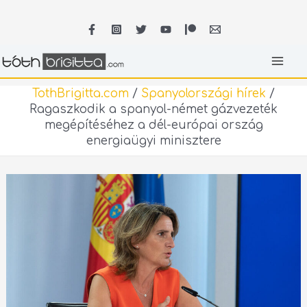
Skip
MA
to
content
ME
TothBrigitta.com
/
Spanyolországi hírek
/
Ragaszkodik a spanyol-német gázvezeték
megépítéséhez a dél-európai ország
energiaügyi minisztere