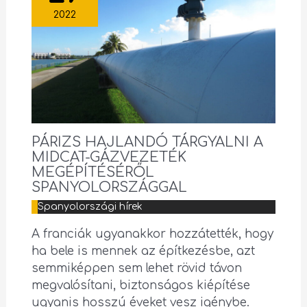
2022
PÁRIZS HAJLANDÓ TÁRGYALNI A
MIDCAT-GÁZVEZETÉK
MEGÉPÍTÉSÉRŐL
SPANYOLORSZÁGGAL
Spanyolországi hírek
A franciák ugyanakkor hozzátették, hogy
ha bele is mennek az építkezésbe, azt
semmiképpen sem lehet rövid távon
megvalósítani, biztonságos kiépítése
ugyanis hosszú éveket vesz igénybe.