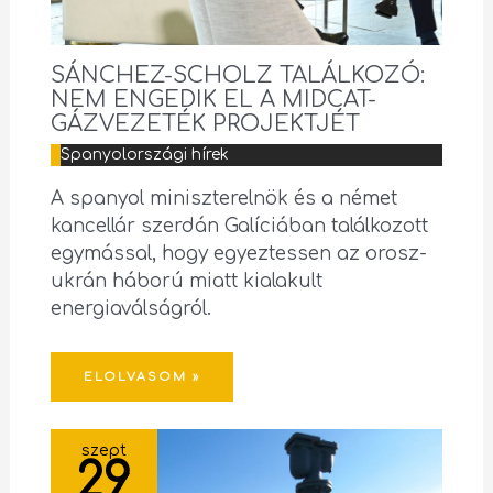
SÁNCHEZ-SCHOLZ TALÁLKOZÓ:
NEM ENGEDIK EL A MIDCAT-
GÁZVEZETÉK PROJEKTJÉT
Spanyolországi hírek
A spanyol miniszterelnök és a német
kancellár szerdán Galíciában találkozott
egymással, hogy egyeztessen az orosz-
ukrán háború miatt kialakult
energiaválságról.
ELOLVASOM »
szept
29