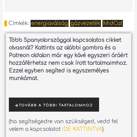
Címkék:
energiaválság
gázvezeték
MidCat
Több Spanyolországgal kapcsolatos cikket
olvasnál?
Kattints az alábbi gombra és a
Patreon oldalon már egy kávé egyszeri áráért
hozzáférhetsz nem csak írott tartalmaimhoz.
Ezzel egyben segíted is egyszemélyes
munkámat.
TOVÁBB A TÖBBI TARTALOMHOZ
(ha segítségedre van szükséged, vedd fel
velem a kapcsolatot
IDE KATTINTVA
)