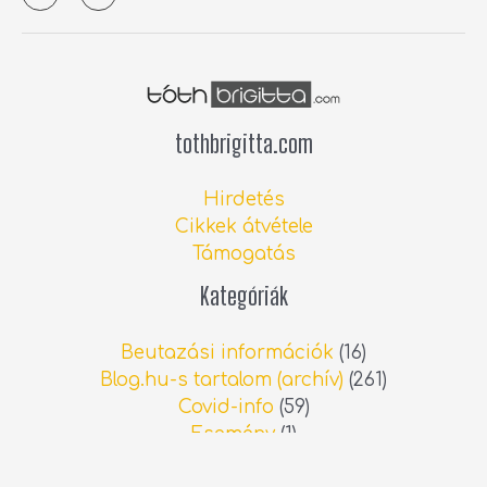
t
y
r
p
e
a
o
l
n
tothbrigitta.com
Hirdetés
Cikkek átvétele
Támogatás
Kategóriák
Beutazási információk
(16)
Blog.hu-s tartalom (archív)
(261)
Covid-info
(59)
Esemény
(1)
Spanyolországi hírek
(690)