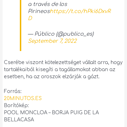
a través de los
Pirineos
https://t.co/hPki6DxvR
D
— Público (@publico_es)
September 7, 2022
Cserébe viszont kötelezettséget vállalt arra, hogy
tartalékaiból kisegíti a tagállamokat abban az
esetben, ha az oroszok elzárják a gázt.
Forrás:
20MINUTOS.ES
Borítókép:
POOL MONCLOA – BORJA PUIG DE LA
BELLACASA