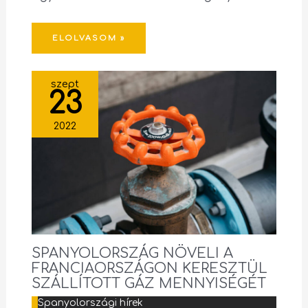
ELOLVASOM »
szept
23
2022
SPANYOLORSZÁG NÖVELI A
FRANCIAORSZÁGON KERESZTÜL
SZÁLLÍTOTT GÁZ MENNYISÉGÉT
Spanyolországi hírek