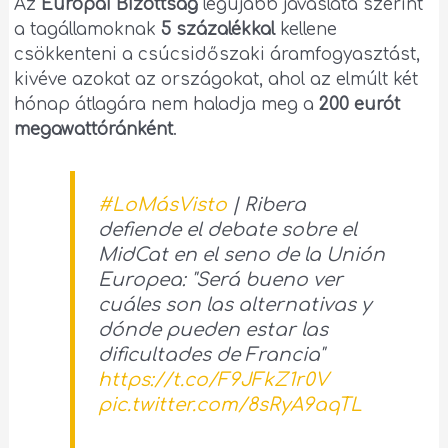
Az
Európai Bizottság
legújabb javaslata szerint
a tagállamoknak
5 százalékkal
kellene
csökkenteni a csúcsidőszaki áramfogyasztást,
kivéve azokat az országokat, ahol az elmúlt két
hónap átlagára nem haladja meg a
200 eurót
megawattóránként
.
#LoMásVisto
| Ribera
defiende el debate sobre el
MidCat en el seno de la Unión
Europea: "Será bueno ver
cuáles son las alternativas y
dónde pueden estar las
dificultades de Francia"
https://t.co/F9JFkZ1r0V
pic.twitter.com/8sRyA9aqTL