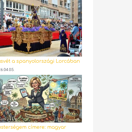
svét a spanyolországi Lorcában
6.04.05.
sterségem címere: magyar