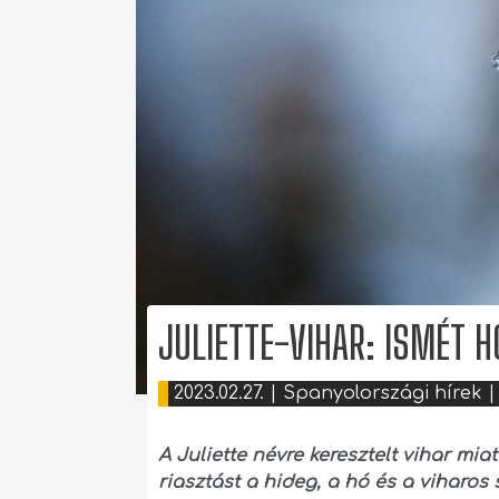
JULIETTE-VIHAR: ISMÉT 
2023.02.27.
|
Spanyolországi hírek
|
A Juliette névre keresztelt vihar m
riasztást a hideg, a hó és a viharos 