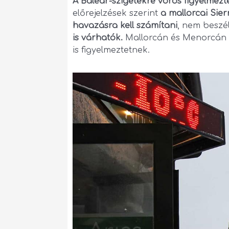
A Baleár-szigetekre vörös figyelmezte
előrejelzések szerint
a mallorcai Si
havazásra kell számítani
, nem beszé
is várhatók.
Mallorcán és Menorcán 6
is figyelmeztetnek.