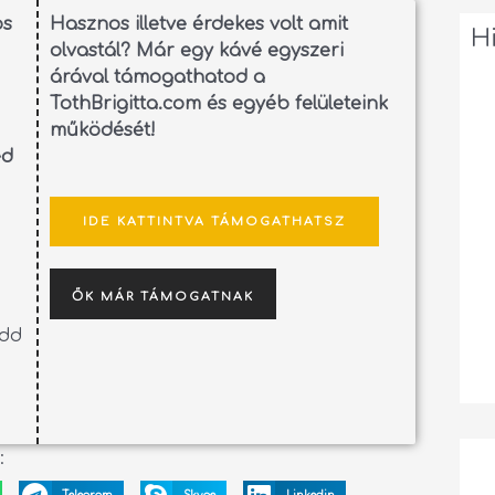
os
Hasznos illetve érdekes volt amit
H
olvastál? Már egy kávé egyszeri
árával támogathatod a
TothBrigitta.com és egyéb felületeink
működését!
ed
IDE KATTINTVA TÁMOGATHATSZ
ŐK MÁR TÁMOGATNAK
edd
: