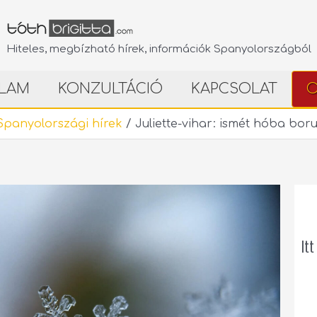
Hiteles, megbízható hírek, információk Spanyolországból
LAM
KONZULTÁCIÓ
KAPCSOLAT
O
Spanyolországi hírek
/
Juliette-vihar: ismét hóba bor
Itt