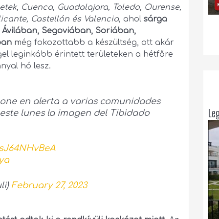
getek, Cuenca, Guadalajara, Toledo, Ourense,
icante, Castellón és Valencia,
ahol
sárga
Ávilában, Segoviában, Soriában,
ban
még fokozottabb a készültség, ott akár
gel leginkább érintett területeken a hétfőre
nyal hó lesz.
pone en alerta a varias comunidades
Le
 este lunes la imagen del Tibidado
o/sJ64NHvBeA
ya
li)
February 27, 2023