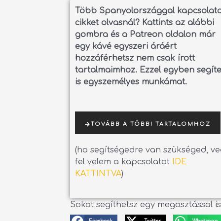
Több Spanyolországgal kapcsolat
cikket olvasnál?
Kattints az alábbi
gombra és a Patreon oldalon már
egy kávé egyszeri áráért
hozzáférhetsz nem csak írott
tartalmaimhoz. Ezzel egyben segít
is egyszemélyes munkámat.
TOVÁBB A TÖBBI TARTALOMHOZ
(ha segítségedre van szükséged, v
fel velem a kapcsolatot
IDE
KATTINTVA
)
Sokat segíthetsz egy megosztással is