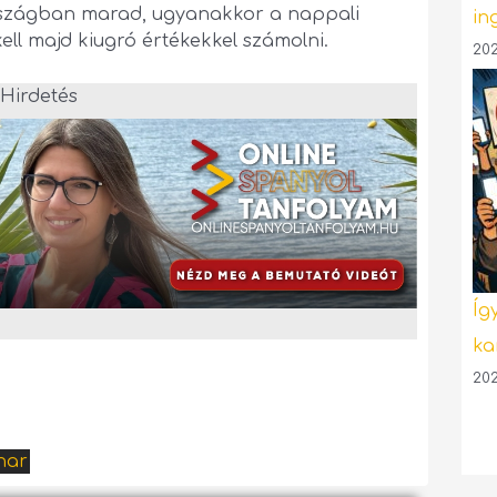
országban marad, ugyanakkor a nappali
in
ll majd kiugró értékekkel számolni.
202
Hirdetés
Íg
ka
202
har