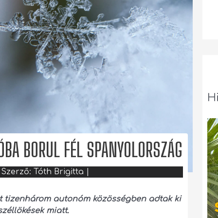
H
HÓBA BORUL FÉL SPANYOLORSZÁG
 Szerző:
Tóth Brigitta
|
iatt tizenhárom autonóm közösségben adtak ki
széllökések miatt.