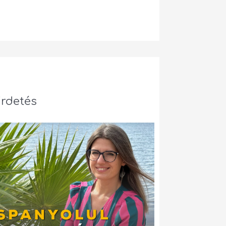
irdetés