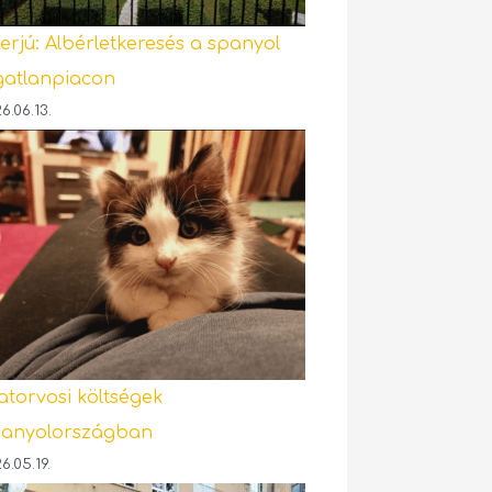
terjú: Albérletkeresés a spanyol
gatlanpiacon
6.06.13.
latorvosi költségek
anyolországban
6.05.19.