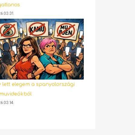
gatlanos
6.03.31.
y lett elegem a spanyolországi
muvideókból
6.03.14.