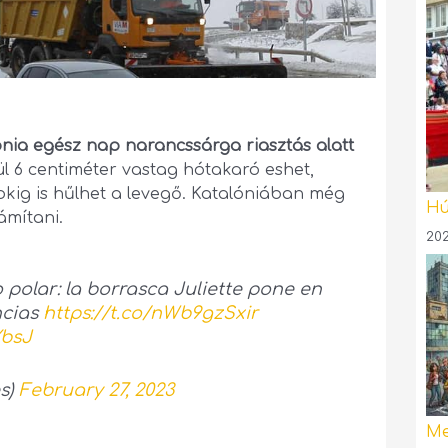
ónia egész nap narancssárga riasztás alatt
l 6 centiméter vastag hótakaró eshet,
fokig is hűlhet a levegő. Katalóniában még
Hú
ámítani.
202
 polar: la borrasca Juliette pone en
ncias
https://t.co/nWb9gzSxir
YbsJ
es)
February 27, 2023
Me