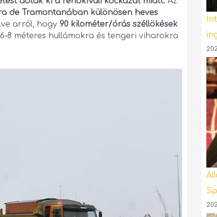
tést adtak ki a rendkívüli kockázat miatt.
Az
erra de Tramontanában különösen heves
In
lve arról, hogy
90 kilométer/órás széllökések
in
-8 méteres hullámokra és tengeri viharokra
202
Ál
Sp
202