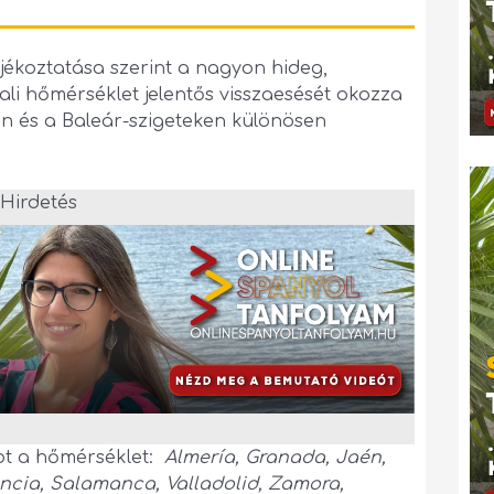
jékoztatása szerint a nagyon hideg,
li hőmérséklet jelentős visszaesését okozza
ben és a Baleár-szigeteken különösen
Hirdetés
ot a hőmérséklet:
Almería, Granada, Jaén,
encia, Salamanca, Valladolid, Zamora,