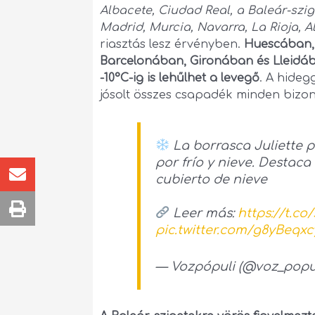
Albacete, Ciudad Real, a Baleár-szi
Madrid, Murcia, Navarra, La Rioja, Al
riasztás lesz érvényben.
Huescában, 
Barcelonában, Gironában és Lleidá
-10°C-ig is lehűlhet a levegő
. A hideg
jósolt összes csapadék minden bizon
La borrasca Juliette 
por frío y nieve. Destaca
cubierto de nieve
Leer más:
https://t.c
pic.twitter.com/g8yBeqxc
— Vozpópuli (@voz_popu