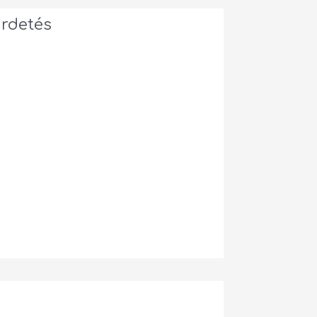
irdetés