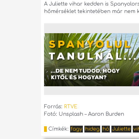
A Juliette vihar kedden is Spanyol
hőmérséklet tekintetében már nem ke
Forrás:
RTVE
Fotó: Unsplash – Aaron Burden
Címkék:
fagy
hideg
hó
Juliette
vi