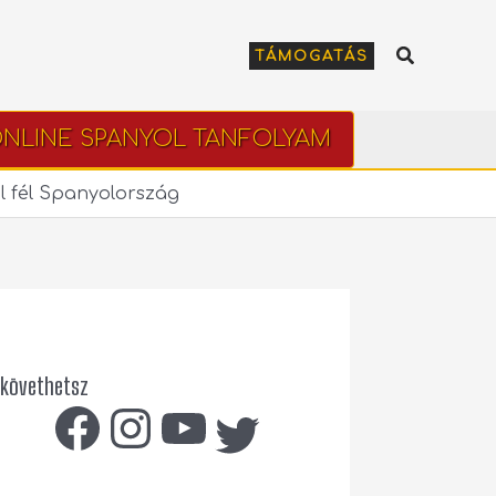
Keresés
TÁMOGATÁS
NLINE SPANYOL TANFOLYAM
ul fél Spanyolország
 követhetsz