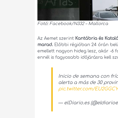
Fotó: Facebook/N332 – Mallorca
Az Aemet szerint
Kantábria és Katal
marad.
Előbbi régióban 24 órán belü
emellett nagyon hideg lesz, akár -6 
ennél is fagyosabb időjárásra kell sz
Inicio de semana con frío
alerta a más de 30 provi
pic.twitter.com/EU2GGC
— elDiario.es (@eldiario