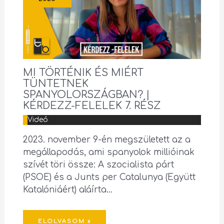
MI TÖRTÉNIK ÉS MIÉRT
TÜNTETNEK
SPANYOLORSZÁGBAN? |
KÉRDEZZ-FELELEK 7. RÉSZ
Videó
2023. november 9-én megszületett az a
megállapodás, ami spanyolok millióinak
szívét töri össze: A szocialista párt
(PSOE) és a Junts per Catalunya (Együtt
Katalóniáért) aláírta…
ELOLVASOM »