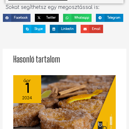
Sokat segíthetsz egy megosztással is:
Facebook
Twitter
Whatsapp
Telegram
Skype
Linkedin
Email
Hasonló tartalom
ápr
1
2024