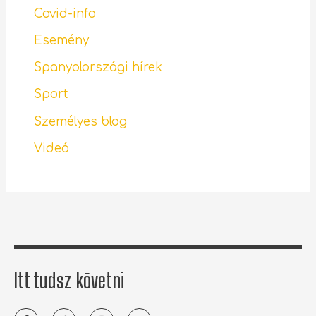
Covid-info
Esemény
Spanyolországi hírek
Sport
Személyes blog
Videó
Itt tudsz követni
F
T
I
Y