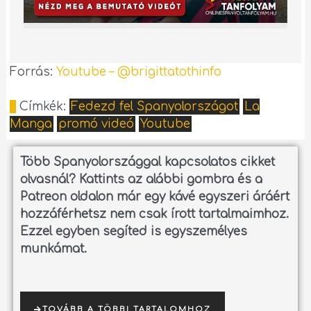
Forrás:
Youtube – @brigittatothinfo
Címkék:
Fedezd fel Spanyolországot
La
Manga
promó videó
Youtube
Több Spanyolországgal kapcsolatos cikket
olvasnál?
Kattints az alábbi gombra és a
Patreon oldalon már egy kávé egyszeri áráért
hozzáférhetsz nem csak írott tartalmaimhoz.
Ezzel egyben segíted is egyszemélyes
munkámat.
TOVÁBB A TÖBBI TARTALOMHOZ