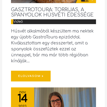
GASZTROTOURA: TORRIJAS, A
SPANYOLOK HÚSVÉTI ÉDESSÉGE
Videó
Húsvét alkalmából készültem ma nektek
egy újabb GastroToura epizóddal.
Kiválasztottam egy desszertet, amit a
spanyolok összefűztek ezzel az
ünneppel, bár ma már több régióban
kínálják…
ELOLVASOM »
nov
14
2023