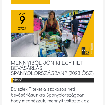
okt
9
2023
MENNYIBŐL JÖN KI EGY HETI
BEVÁSÁRLÁS
SPANYOLORSZÁGBAN? (2023 ŐSZ)
Videó
Elviszlek Titeket a szokásos heti
bevásárlásunkra Spanyolországban,
hogy megnézzük, mennyit változtak az