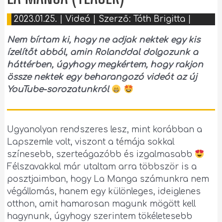
2023.01.25.
|
Videó
| Szerző:
Tóth Brigitta
|
Nem bírtam ki, hogy ne adjak nektek egy kis
ízelítőt abból, amin Rolanddal dolgozunk a
háttérben, úgyhogy megkértem, hogy rakjon
össze nektek egy beharangozó videót az új
YouTube-sorozatunkról
Ugyanolyan rendszeres lesz, mint korábban a
Lapszemle volt, viszont a témája sokkal
színesebb, szerteágazóbb és izgalmasabb
Félszavakkal már utaltam arra többször is a
posztjaimban, hogy La Manga számunkra nem
végállomás, hanem egy különleges, ideiglenes
otthon, amit hamarosan magunk mögött kell
hagynunk, úgyhogy szerintem tökéletesebb