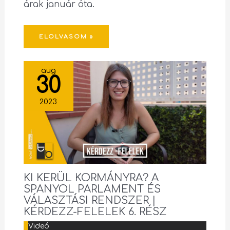
árak január óta.
ELOLVASOM »
aug
30
2023
KI KERÜL KORMÁNYRA? A
SPANYOL PARLAMENT ÉS
VÁLASZTÁSI RENDSZER |
KÉRDEZZ-FELELEK 6. RÉSZ
Videó