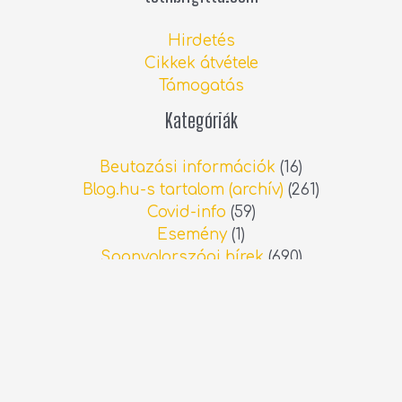
Hirdetés
Cikkek átvétele
Támogatás
Kategóriák
Beutazási információk
(16)
Blog.hu-s tartalom (archív)
(261)
Covid-info
(59)
Esemény
(1)
Spanyolországi hírek
(690)
Sport
(18)
Személyes blog
(13)
Videó
(21)
Legfrissebb spanyolországi hírek