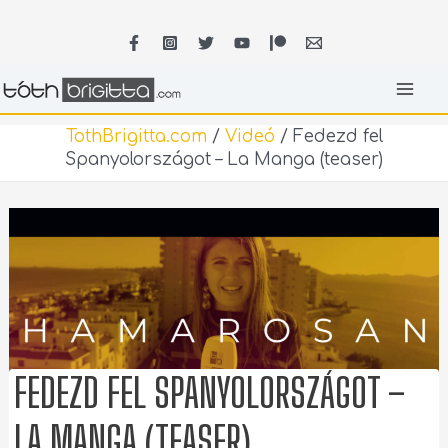
Skip
MA
to
content
ME
TothBrigitta.com
/
Videó
/
Fedezd fel
Spanyolországot – La Manga (teaser)
FEDEZD FEL SPANYOLORSZÁGOT –
LA MANGA (TEASER)