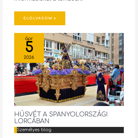
ELOLVASOM »
ápr
5
2026
HÚSVÉT A SPANYOLORSZÁGI
LORCÁBAN
Személyes blog