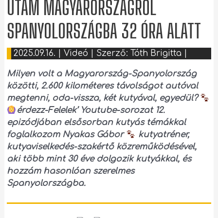
UTAM MAGYARORSZÁGRÓL
SPANYOLORSZÁGBA 32 ÓRA ALATT
2025.09.16.
|
Videó
| Szerző:
Tóth Brigitta
|
Milyen volt a Magyarország-Spanyolország
közötti, 2.600 kilométeres távolságot autóval
megtenni, oda-vissza, két kutyával, egyedül?
érdezz-Felelek’ Youtube-sorozat 12.
epizódjában elsősorban kutyás témákkal
foglalkozom Nyakas Gábor
kutyatréner,
kutyaviselkedés-szakértő közreműködésével,
aki több mint 30 éve dolgozik kutyákkal, és
hozzám hasonlóan szerelmes
Spanyolországba.