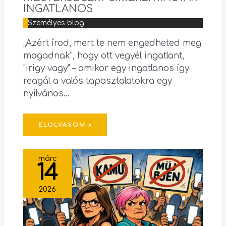
INGATLANOS
Személyes blog
„Azért írod, mert te nem engedheted meg
magadnak", hogy ott vegyél ingatlant,
"irigy vagy" – amikor egy ingatlanos így
reagál a valós tapasztalatokra egy
nyilvános…
ELOLVASOM »
márc
14
2026