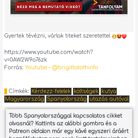
Gyertek tévézni, várlak titeket szeretettel
https://www.youtube.com/watch?
v=0AW2W9o76zk
Forrás:
Youtube – @brigittatothinfo
Címkék:
Kérdezz-felelek
költségek
kutya
Magyarország
Spanyolország
utazás autóval
Több Spanyolországgal kapcsolatos cikket
olvasnál?
Kattints az alábbi gombra és a
Patreon oldalon már egy kávé egyszeri áráért