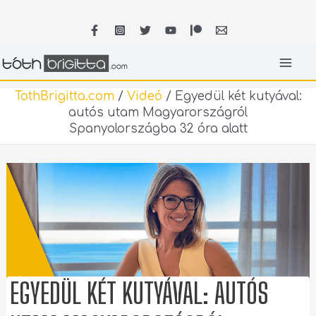
Skip
MA
to
content
ME
TothBrigitta.com
/
Videó
/
Egyedül két kutyával:
autós utam Magyarországról
Spanyolországba 32 óra alatt
EGYEDÜL KÉT KUTYÁVAL: AUTÓS