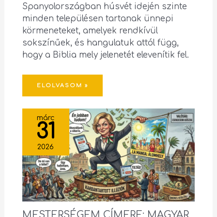
Spanyolországban húsvét idején szinte
minden településen tartanak ünnepi
körmeneteket, amelyek rendkívül
sokszínűek, és hangulatuk attól függ,
hogy a Biblia mely jelenetét elevenítik fel.
ELOLVASOM »
márc
31
2026
MESTERSÉGEM CÍMERE: MAGYAR