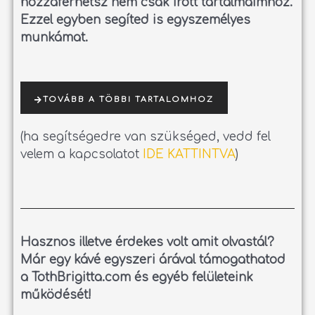
hozzáférhetsz nem csak írott tartalmaimhoz.
Ezzel egyben segíted is egyszemélyes
munkámat.
TOVÁBB A TÖBBI TARTALOMHOZ
(ha segítségedre van szükséged, vedd fel
velem a kapcsolatot
IDE KATTINTVA
)
Hasznos illetve érdekes volt amit olvastál?
Már egy kávé egyszeri árával támogathatod
a TothBrigitta.com és egyéb felületeink
működését!