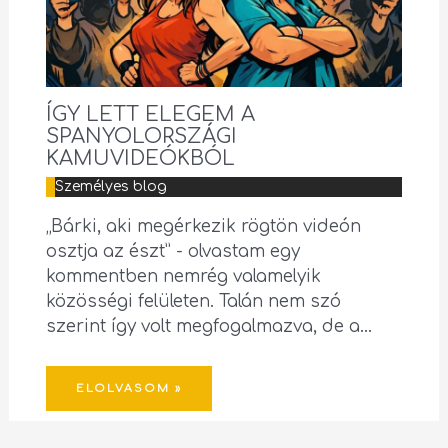
ÍGY LETT ELEGEM A
SPANYOLORSZÁGI
KAMUVIDEÓKBÓL
Személyes blog
„Bárki, aki megérkezik rögtön videón
osztja az észt” - olvastam egy
kommentben nemrég valamelyik
közösségi felületen. Talán nem szó
szerint így volt megfogalmazva, de a…
ELOLVASOM »