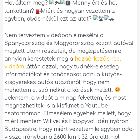
Hol álltam meg?
Menn
yiért és hol
tankoltam?
Miért és hogyan vezettem le
egyben, alvás nélkül ezt az utat?
Nem terveztem videóban elmesélni a
Spanyolország és Magyarország között autóval
megtett utam részleteit, de meglepetésemre
annyian kerestetek meg a
hazaérkezős reel-
videóm
láttán azzal, hogy tudnék-e esetleg
információkat és tanácsokat adni a kutyás-
kisgyerekes autós utazásról, hogy nem
mehettem el szó nélkül a kérések mellett.
Jelentem, a videót a minap felvettem, és most
megnézhetitek is a kisfilmet a Youtube-
csatornámon. Elmesélem egyebek mellett, hogy
miért mentem Wifivel és Floppyval idén nyáron
Budapestre, hogy miért vezettem le egyben oda-
vissza irányban a 2600 km-t 32 óra altt, hol