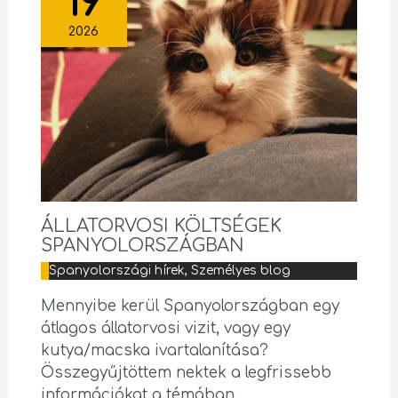
19
2026
ÁLLATORVOSI KÖLTSÉGEK
SPANYOLORSZÁGBAN
Spanyolországi hírek
,
Személyes blog
Mennyibe kerül Spanyolországban egy
átlagos állatorvosi vizit, vagy egy
kutya/macska ivartalanítása?
Összegyűjtöttem nektek a legfrissebb
információkat a témában.