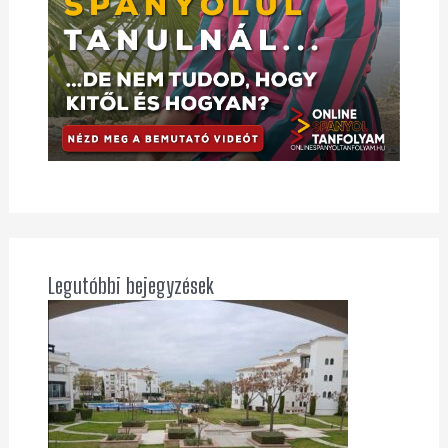
Legutóbbi bejegyzések