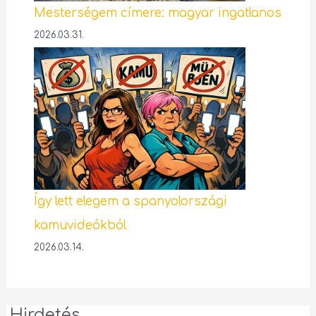
Mesterségem címere: magyar ingatlanos
2026.03.31.
Így lett elegem a spanyolországi
kamuvideókból
2026.03.14.
Hirdetés