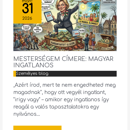
márc
31
2026
MESTERSÉGEM CÍMERE: MAGYAR
INGATLANOS
Személyes blog
„Azért írod, mert te nem engedheted meg
magadnak", hogy ott vegyél ingatlant,
"irigy vagy" – amikor egy ingatlanos így
reagál a valós tapasztalatokra egy
nyilvános…