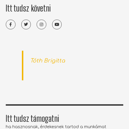
Itt tudsz követni
F
T
I
Y
a
w
n
o
c
i
s
u
e
t
t
t
b
t
a
u
o
e
g
b
o
r
r
e
k
a
-
m
f
Tóth Brigitta
Itt tudsz támogatni
ha hasznosnak, érdekesnek tartod a munkámat