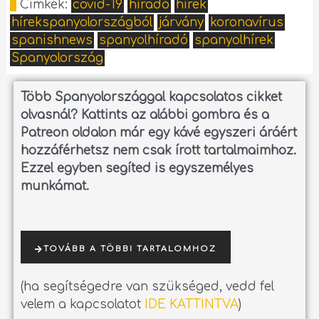
Címkék:
covid-19
híradó
hírek
hírekspanyolországból
járvány
koronavírus
spanishnews
spanyolhíradó
spanyolhírek
Spanyolország
Több Spanyolországgal kapcsolatos cikket
olvasnál?
Kattints az alábbi gombra és a
Patreon oldalon már egy kávé egyszeri áráért
hozzáférhetsz nem csak írott tartalmaimhoz.
Ezzel egyben segíted is egyszemélyes
munkámat.
TOVÁBB A TÖBBI TARTALOMHOZ
(ha segítségedre van szükséged, vedd fel
velem a kapcsolatot
IDE KATTINTVA
)