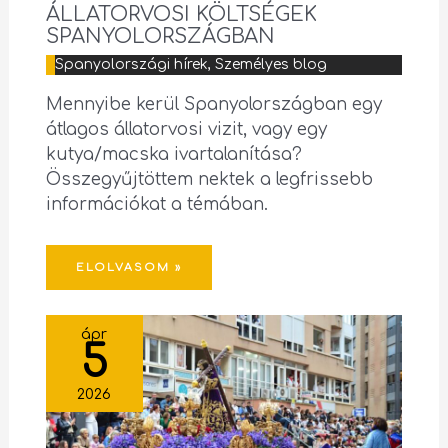
ÁLLATORVOSI KÖLTSÉGEK
SPANYOLORSZÁGBAN
Spanyolországi hírek
,
Személyes blog
Mennyibe kerül Spanyolországban egy
átlagos állatorvosi vizit, vagy egy
kutya/macska ivartalanítása?
Összegyűjtöttem nektek a legfrissebb
információkat a témában.
ELOLVASOM »
ápr
5
2026