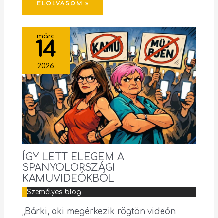
ELOLVASOM »
márc
14
2026
ÍGY LETT ELEGEM A
SPANYOLORSZÁGI
KAMUVIDEÓKBÓL
Személyes blog
„Bárki, aki megérkezik rögtön videón