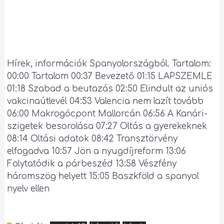
Hírek, információk Spanyolországból. Tartalom:
00:00
Tartalom
00:37
Bevezető
01:15
LAPSZEMLE
01:18
Szabad a beutazás
02:50
Elindult az uniós
vakcinaútlevél
04:53
Valencia nem lazít tovább
06:00
Makrogócpont Mallorcán
06:56 A Kanári-
szigetek besorolása
07:27
Oltás a gyerekeknek
08:14
Oltási adatok
08:42
Transztörvény
elfogadva
10:57
Jön a nyugdíjreform
13:06
Folytatódik a párbeszéd
13:58
Vészfény
háromszög helyett
15:05
Baszkföld a spanyol
nyelv ellen