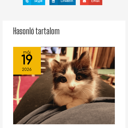
Skype
Linkedin
Email
Hasonló tartalom
máj
19
2026