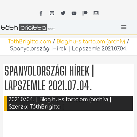
Skip
MA
to
content
ME
TothBrigitta.com
/
Blog.hu-s tartalom (archív)
/
Spanyolországi Hírek | Lapszemle 2021.07.04.
SPANYOLORSZÁGI HÍREK |
LAPSZEMLE 2021.07.04.
2021.07.04.
|
Blog.hu-s tartalom (archív)
|
Szerző:
TóthBrigitta
|