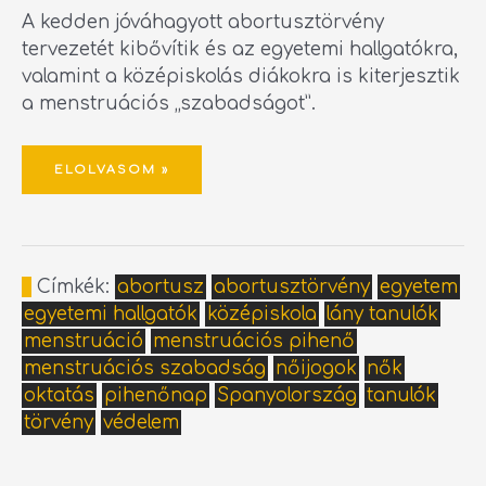
A kedden jóváhagyott abortusztörvény
tervezetét kibővítik és az egyetemi hallgatókra,
valamint a középiskolás diákokra is kiterjesztik
a menstruációs „szabadságot”.
ELOLVASOM »
Címkék:
abortusz
abortusztörvény
egyetem
egyetemi hallgatók
középiskola
lány tanulók
menstruáció
menstruációs pihenő
menstruációs szabadság
nőijogok
nők
oktatás
pihenőnap
Spanyolország
tanulók
törvény
védelem