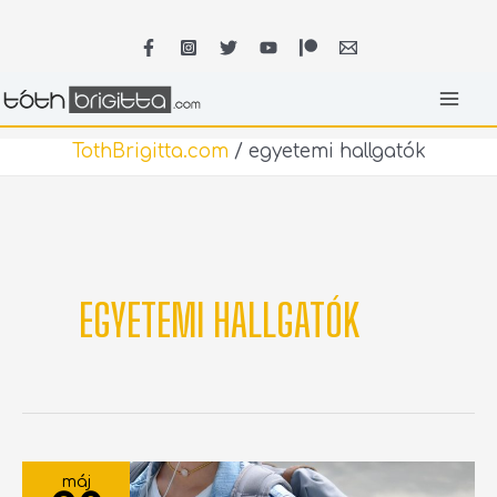
Skip
MA
to
content
ME
TothBrigitta.com
/
egyetemi hallgatók
EGYETEMI HALLGATÓK
A
DIÁKOKNAK
máj
IS