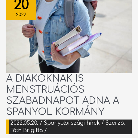
20
MENSTRUÁCIÓS
SZABADNAPOT
ADNA
A
2022
SPANYOL
KORMÁNY
A DIÁKOKNAK IS
MENSTRUÁCIÓS
SZABADNAPOT ADNA A
SPANYOL KORMÁNY
2022.05.20.
/
Spanyolországi hírek
/ Szerző:
Tóth Brigitta
/