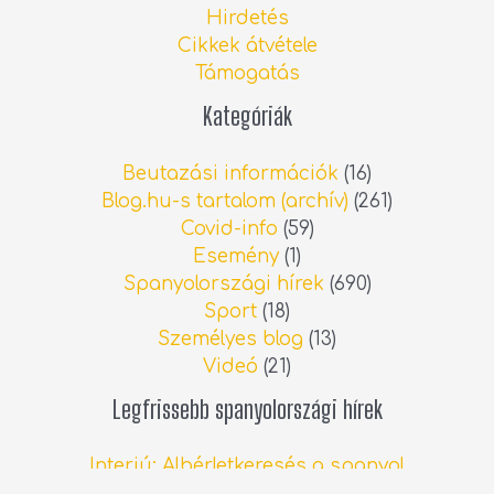
Hirdetés
Cikkek átvétele
Támogatás
Kategóriák
Beutazási információk
(16)
Blog.hu-s tartalom (archív)
(261)
Covid-info
(59)
Esemény
(1)
Spanyolországi hírek
(690)
Sport
(18)
Személyes blog
(13)
Videó
(21)
Legfrissebb spanyolországi hírek
Interjú: Albérletkeresés a spanyol
ingatlanpiacon
2026.06.13.