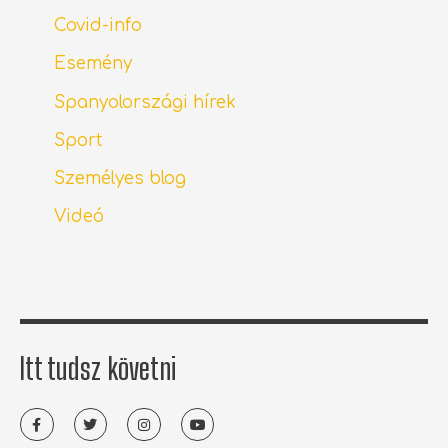
Covid-info
Esemény
Spanyolországi hírek
Sport
Személyes blog
Videó
Itt tudsz követni
F
T
I
Y
a
w
n
o
c
i
s
u