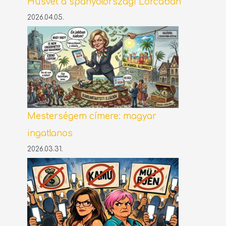
Húsvét a spanyolországi Lorcában
2026.04.05.
Mesterségem címere: magyar
ingatlanos
2026.03.31.