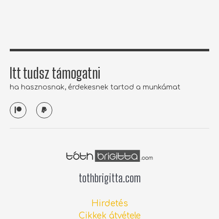
o
r
r
e
k
a
-
m
f
Itt tudsz támogatni
ha hasznosnak, érdekesnek tartod a munkámat
P
P
a
a
t
y
r
p
e
a
o
l
n
tothbrigitta.com
Hirdetés
Cikkek átvétele