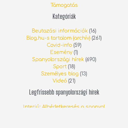
Támogatás
Kategóriák
Beutazási információk
(16)
Blog.hu-s tartalom (archív)
(261)
Covid-info
(59)
Esemény
(1)
Spanyolországi hírek
(690)
Sport
(18)
Személyes blog
(13)
Videó
(21)
Legfrissebb spanyolországi hírek
Interjú: Albérletkeresés a spanyol
ingatlanpiacon
2026.06.13.
Állatorvosi költségek Spanyolországban