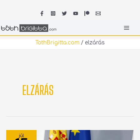
Skip
MA
to
content
ME
TothBrigitta.com
/
elzárás
ELZÁRÁS
SPANYOLORSZÁG
MEGKEZDI
júl
A