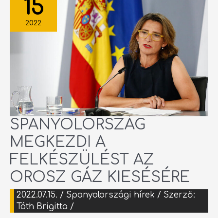
15
FELKÉSZÜLÉST
AZ
OROSZ
GÁZ
2022
KIESÉSÉRE
SPANYOLORSZÁG
MEGKEZDI A
FELKÉSZÜLÉST AZ
OROSZ GÁZ KIESÉSÉRE
2022.07.15.
/
Spanyolországi hírek
/ Szerző:
Tóth Brigitta
/