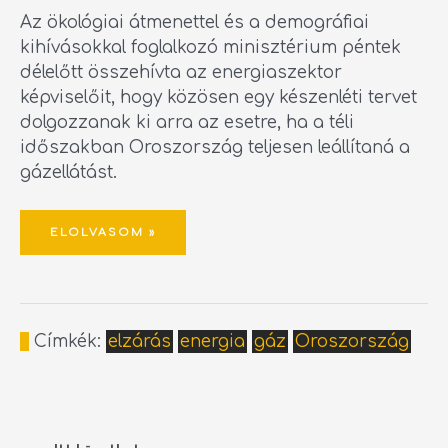
Az ökológiai átmenettel és a demográfiai
kihívásokkal foglalkozó minisztérium péntek
délelőtt összehívta az energiaszektor
képviselőit, hogy közösen egy készenléti tervet
dolgozzanak ki arra az esetre, ha a téli
időszakban Oroszország teljesen leállítaná a
gázellátást.
ELOLVASOM »
Címkék:
elzárás
energia
gáz
Oroszország