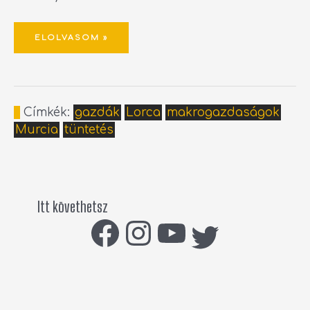
ELOLVASOM »
Címkék:
gazdák
Lorca
makrogazdaságok
Murcia
tüntetés
Itt követhetsz