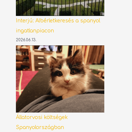
Interjú: Albérletkeresés a spanyol
ingatlanpiacon
2026.06.13.
Állatorvosi költségek
Spanyolországban