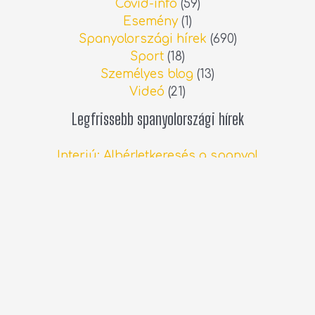
Covid-info
(59)
Esemény
(1)
Spanyolországi hírek
(690)
Sport
(18)
Személyes blog
(13)
Videó
(21)
Legfrissebb spanyolországi hírek
Interjú: Albérletkeresés a spanyol
ingatlanpiacon
2026.06.13.
Állatorvosi költségek Spanyolországban
2026.05.19.
Húsvét a spanyolországi Lorcában
2026.04.05.
Copyright © 2026 Tóth Brigitta |