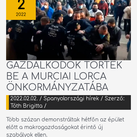
2
A
MURCIAI
LORCA
ÖNKORMÁNYZATÁBA
2022
GAZDÁLKODÓK TÖRTEK
BE A MURCIAI LORCA
ÖNKORMÁNYZATÁBA
2022.02.02.
/
Spanyolországi hírek
/ Szerző:
Tóth Brigitta
/
Több százan demonstráltak hétfőn az épület
előtt a makrogazdaságokat érintő új
szabályok ellen.