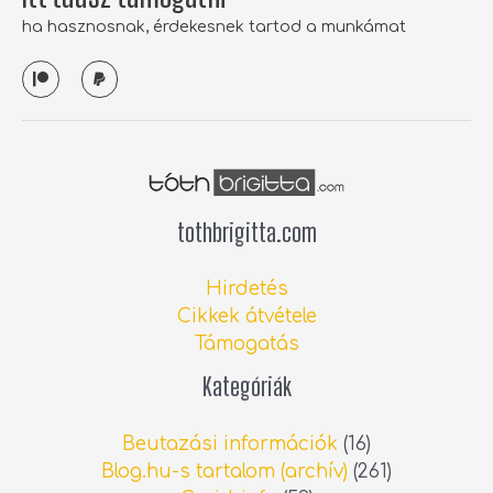
ha hasznosnak, érdekesnek tartod a munkámat
P
P
a
a
t
y
r
p
e
a
o
l
n
tothbrigitta.com
Hirdetés
Cikkek átvétele
Támogatás
Kategóriák
Beutazási információk
(16)
Blog.hu-s tartalom (archív)
(261)