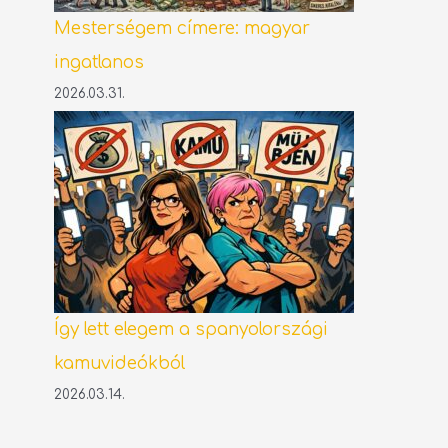
Mesterségem címere: magyar
ingatlanos
2026.03.31.
Így lett elegem a spanyolországi
kamuvideókból
2026.03.14.