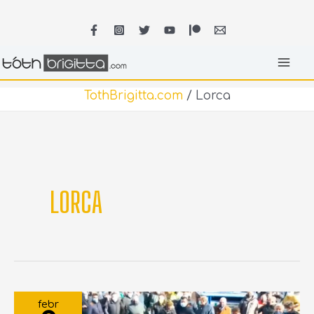
Skip
MA
to
content
ME
TothBrigitta.com
/
Lorca
LORCA
GAZDÁLKODÓK
TÖRTEK
febr
BE