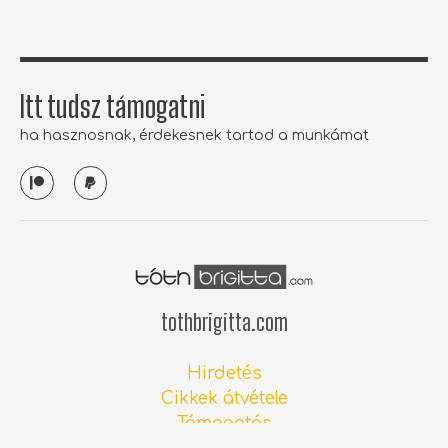
f
Itt tudsz támogatni
ha hasznosnak, érdekesnek tartod a munkámat
P
P
a
a
t
y
r
p
e
a
o
l
n
tothbrigitta.com
Hirdetés
Cikkek átvétele
Támogatás