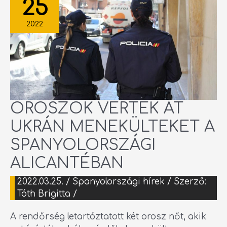
25
UKRÁN
MENEKÜLTEKET
A
SPANYOLORSZÁGI
2022
ALICANTÉBAN
OROSZOK VERTEK ÁT
UKRÁN MENEKÜLTEKET A
SPANYOLORSZÁGI
ALICANTÉBAN
2022.03.25.
/
Spanyolországi hírek
/ Szerző:
Tóth Brigitta
/
A rendőrség letartóztatott két orosz nőt, akik