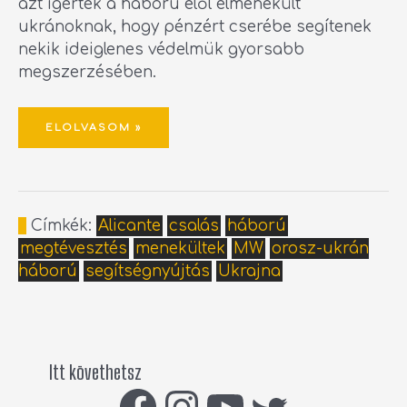
azt ígérték a háború elől elmenekült
ukránoknak, hogy pénzért cserébe segítenek
nekik ideiglenes védelmük gyorsabb
megszerzésében.
ELOLVASOM »
Címkék:
Alicante
csalás
háború
megtévesztés
menekültek
MW
orosz-ukrán
háború
segítségnyújtás
Ukrajna
Itt követhetsz