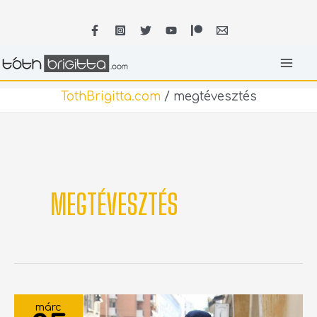
Skip
MA
to
content
ME
TothBrigitta.com
/
megtévesztés
MEGTÉVESZTÉS
OROSZOK
VERTEK
márc
ÁT