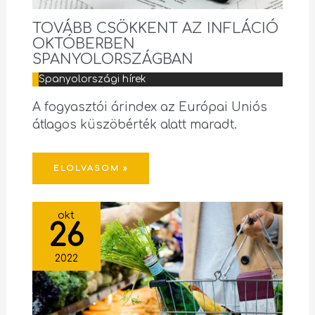
TOVÁBB CSÖKKENT AZ INFLÁCIÓ
OKTÓBERBEN
SPANYOLORSZÁGBAN
Spanyolországi hírek
A fogyasztói árindex az Európai Uniós
átlagos küszöbérték alatt maradt.
ELOLVASOM »
okt
26
2022