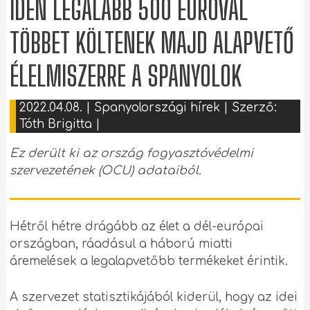
IDÉN LEGALÁBB 500 EURÓVAL
TÖBBET KÖLTENEK MAJD ALAPVETŐ
ÉLELMISZERRE A SPANYOLOK
2022.04.08.
|
Spanyolországi hírek
| Szerző:
Tóth Brigitta
|
Ez derült ki az ország fogyasztóvédelmi
szervezetének (OCU) adataiból.
Hétről hétre drágább az élet a dél-európai
országban, ráadásul a háború miatti
áremelések a legalapvetőbb termékeket érintik.
A szervezet statisztikájából kiderül, hogy az idei