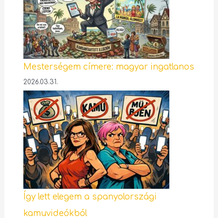
Mesterségem címere: magyar ingatlanos
2026.03.31.
Így lett elegem a spanyolországi
kamuvideókból