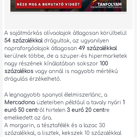
A sajátmárkás olívaolajok átlagosan körülbelül
54 százalékkal
drágultak, az ugyanilyen
napraforgóolajok átlagosan
49 százalékkal
kerülnek többe, de a szuper-és hipermarketek
nagy részének kínálatában sokszor
100
százalékos
vagy annál is nagyobb mértékű
drágulás érzékelhető.
A legnagyobb spanyol élelmiszerlánc, a
Mercadona
üzleteiben például a tavaly nyári
1
euró 50 cent
ről hirtelen
3 euró 20 cent
re
emelkedett az ára.
A margarin, a tésztafélék és a lazac 30
százalékkal, a lisztek, kekszek 10 százalékkal