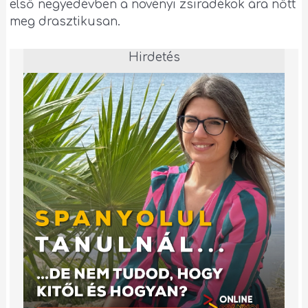
első negyedévben a növényi zsiradékok ára nőtt
meg drasztikusan.
Hirdetés