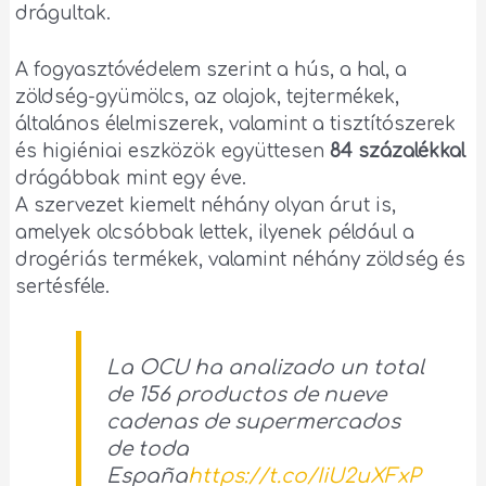
drágultak.
A fogyasztóvédelem szerint a hús, a hal, a
zöldség-gyümölcs, az olajok, tejtermékek,
általános élelmiszerek, valamint a tisztítószerek
és higiéniai eszközök együttesen
84 százalékkal
drágábbak mint egy éve.
A szervezet kiemelt néhány olyan árut is,
amelyek olcsóbbak lettek, ilyenek például a
drogériás termékek, valamint néhány zöldség és
sertésféle.
La OCU ha analizado un total
de 156 productos de nueve
cadenas de supermercados
de toda
España
https://t.co/IiU2uXFxP