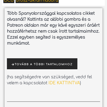
OCU
orosz-ukrán háború
Több Spanyolországgal kapcsolatos cikket
olvasnál?
Kattints az alábbi gombra és a
Patreon oldalon már egy kávé egyszeri áráért
hozzáférhetsz nem csak írott tartalmaimhoz.
Ezzel egyben segíted is egyszemélyes
munkámat.
TOVÁBB A TÖBBI TARTALOMHOZ
(ha segítségedre van szükséged, vedd fel
velem a kapcsolatot
IDE KATTINTVA
)