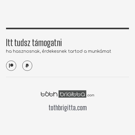
k
a
-
m
f
Itt tudsz támogatni
ha hasznosnak, érdekesnek tartod a munkámat
P
P
a
a
t
y
r
p
e
a
o
l
n
tothbrigitta.com
Hirdetés
Cikkek átvétele