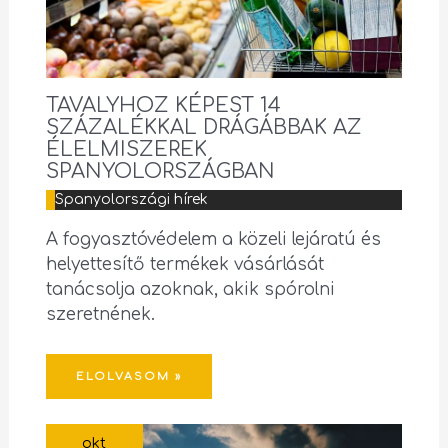
TAVALYHOZ KÉPEST 14
SZÁZALÉKKAL DRÁGÁBBAK AZ
ÉLELMISZEREK
SPANYOLORSZÁGBAN
Spanyolországi hírek
A fogyasztóvédelem a közeli lejáratú és
helyettesítő termékek vásárlását
tanácsolja azoknak, akik spórolni
szeretnének.
ELOLVASOM »
okt