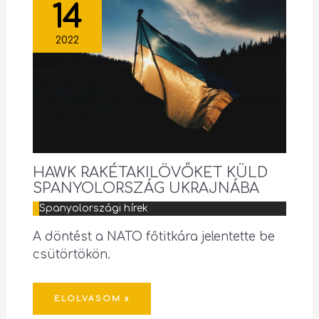
14
2022
HAWK RAKÉTAKILÖVŐKET KÜLD
SPANYOLORSZÁG UKRAJNÁBA
Spanyolországi hírek
A döntést a NATO főtitkára jelentette be
csütörtökön.
ELOLVASOM »