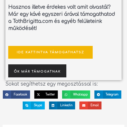
Hasznos illetve érdekes volt amit olvastál?
Már egy kávé egyszeri árával támogathatod
a TothBrigitta.com és egyéb felületeink
működését!
IDE KATTINTVA TÁMOGATHATSZ
ŐK MÁR TÁMOGATNAK
Sokat segíthetsz egy megosztással is:
Facebook
Twitter
Whatsapp
Telegram
Skype
Linkedin
Email