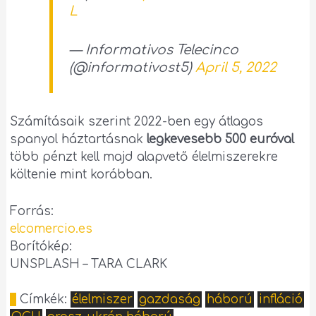
L
— Informativos Telecinco
(@informativost5)
April 5, 2022
Számításaik szerint 2022-ben egy átlagos
spanyol háztartásnak
legkevesebb 500 euróval
több pénzt kell majd alapvető élelmiszerekre
költenie mint korábban.
Forrás:
elcomercio.es
Borítókép:
UNSPLASH – TARA CLARK
Címkék:
élelmiszer
gazdaság
háború
infláció