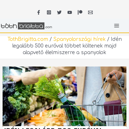
Skip
MA
to
content
ME
TothBrigitta.com
/
Spanyolországi hírek
/
Idén
legalább 500 euróval többet költenek majd
alapvető élelmiszerre a spanyolok