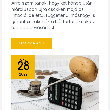
Arra számítanak, hogy két hónap után
márciusban újra csökken majd az
infláció, de ettől függetlenül máshogy is
garantálni akarják a háztartásoknak az
olcsóbb bevásárlást.
ELOLVASOM »
okt
28
2022