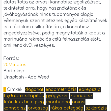
elutasította az orvosi kannabisz legalizálását,
tekintettel arra, hogy használatának és
jóváhagyásának nincs tudományos alapja.
Véleményük szerint léteznek egyéb készítmények
is a fájdalom csillapítására, a kannabisz
engedélyezésével pedig megnyitották a kaput a
marihuána rekreációs célú felhasználás előtt,
ami rendkívül veszélyes.
Forrás:
20Minutos
Borítókép:
Unsplash – Add Weed
Címkék:
daganat
endometriózis
epilepszia
fájdalomcsillapítás
gyógyszer
kannabisz
krónikus betegség
marihuána
orvosi
kannabisz
orvosság
rákos betegség
szklerózis