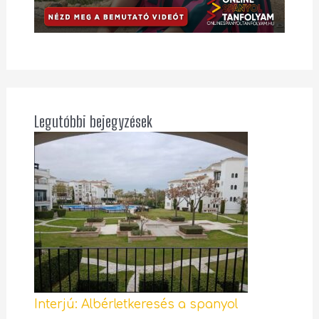
Legutóbbi bejegyzések
Interjú: Albérletkeresés a spanyol