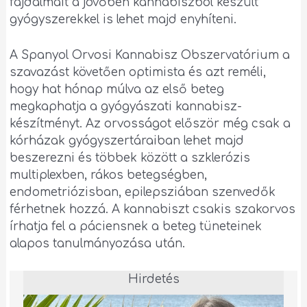
fájdalmait a jövőben kannabiszból készült
gyógyszerekkel is lehet majd enyhíteni.
A Spanyol Orvosi Kannabisz Obszervatórium a
szavazást követően optimista és azt reméli,
hogy hat hónap múlva az első beteg
megkaphatja a gyógyászati kannabisz-
készítményt. Az orvosságot először még csak a
kórházak gyógyszertáraiban lehet majd
beszerezni és többek között a szklerózis
multiplexben, rákos betegségben,
endometriózisban, epilepsziában szenvedők
férhetnek hozzá. A kannabiszt csakis szakorvos
írhatja fel a páciensnek a beteg tüneteinek
alapos tanulmányozása után.
Hirdetés