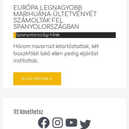
EURÓPA LEGNAGYOBB
MARIHUÁNA-ÜLTETVÉNYÉT
SZÁMOLTÁK FEL
SPANYOLORSZÁGBAN
Spanyolországi hírek
Három navarrait letartóztattak, két
baszkföldi lakó ellen pedig eljárást
indítottak.
ELOLVASOM »
Itt követhetsz