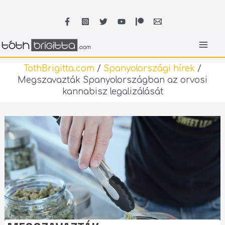
Skip
MA
to
content
ME
TothBrigitta.com
/
Spanyolországi hírek
/
Megszavazták Spanyolországban az orvosi
kannabisz legalizálását