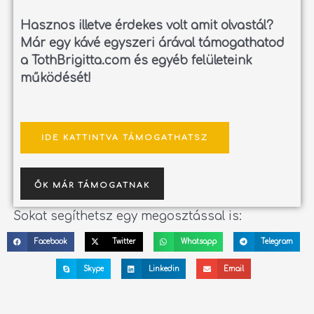
Hasznos illetve érdekes volt amit olvastál?
Már egy kávé egyszeri árával támogathatod
a TothBrigitta.com és egyéb felületeink
működését!
IDE KATTINTVA TÁMOGATHATSZ
ŐK MÁR TÁMOGATNAK
Sokat segíthetsz egy megosztással is:
Facebook
Twitter
Whatsapp
Telegram
Skype
Linkedin
Email