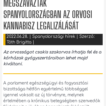
MEGSZAVAZTÁK
SPANYOLORSZÁGBAN AZ ORVOSI
KANNABISZ LEGALIZÁLÁSÁT
2022.06.28.
|
Spanyolországi hírek
| Szerző:
Tóth Brigitta
|
Az orvosságot csakis szakorvos írhatja fel és a
kórházak gyógyszertáraiban lehet majd
kiváltani.
A parlament egészségügyi és fogyasztási
bizottsága hétfőn egyértelmű többséggel
igennel voksolt az új törvényre, melynek
értelmében a krónikus betegségben szenvedők