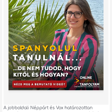
A jobboldali Néppárt és Vox határozottan