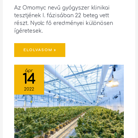
Az Omomyc nevű gyógyszer klinikai
tesztjének I. fázisában 22 beteg vett
részt. Nyolc fő eredményei különösen
ígéretesek.
ELOLVASOM »
ápr
14
2022