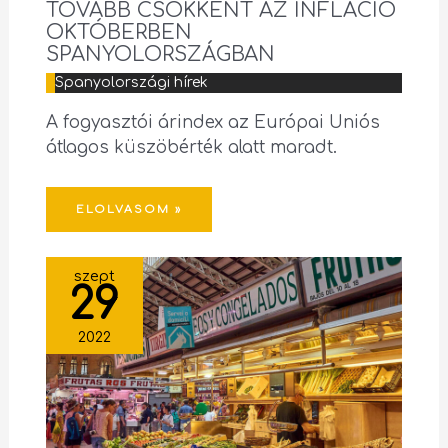
TOVÁBB CSÖKKENT AZ INFLÁCIÓ
OKTÓBERBEN
SPANYOLORSZÁGBAN
Spanyolországi hírek
A fogyasztói árindex az Európai Uniós
átlagos küszöbérték alatt maradt.
ELOLVASOM »
szept
29
2022