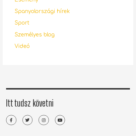
Spanyolországi hírek
Sport
Személyes blog
Videó
Itt tudsz követni
F
T
I
Y
a
w
n
o
c
i
s
u
e
t
t
t
b
t
a
u