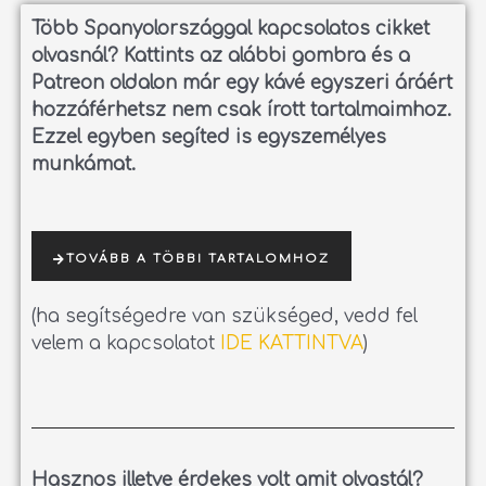
Több Spanyolországgal kapcsolatos cikket
olvasnál?
Kattints az alábbi gombra és a
Patreon oldalon már egy kávé egyszeri áráért
hozzáférhetsz nem csak írott tartalmaimhoz.
Ezzel egyben segíted is egyszemélyes
munkámat.
TOVÁBB A TÖBBI TARTALOMHOZ
(ha segítségedre van szükséged, vedd fel
velem a kapcsolatot
IDE KATTINTVA
)
Hasznos illetve érdekes volt amit olvastál?