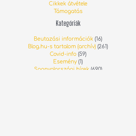
Cikkek átvétele
Támogatás
Kategóriák
Beutazási információk
(16)
Blog.hu-s tartalom (archív)
(261)
Covid-info
(59)
Esemény
(1)
Spanyolországi hírek
(690)
Sport
(18)
Személyes blog
(13)
Videó
(21)
Legfrissebb spanyolországi hírek
Interjú: Albérletkeresés a spanyol
ingatlanpiacon
2026.06.13.
Állatorvosi költségek Spanyolországban