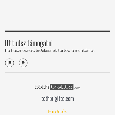
o
e
g
b
o
r
r
e
k
a
-
m
f
Itt tudsz támogatni
ha hasznosnak, érdekesnek tartod a munkámat
P
P
a
a
t
y
r
p
e
a
o
l
n
tothbrigitta.com
Hirdetés