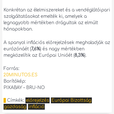
Konkrétan az élelmiszereket és a vendéglátóipari
szolgáltatásokat emelték ki, amelyek a
legnagyobb mértékben drágultak az elmúlt
hónapokban.
A spanyol inflációs előrejelzések meghaladják az
eurózónáét (
7,6%
) és nagy mértékben
megközelítik az Európai Unióét (
8,3%
).
Forrás:
20MINUTOS.ES
Borítókép:
PIXABAY – BRU-NO
Címkék:
előrejelzés
Európai Bizottság
gazdaság
infláció