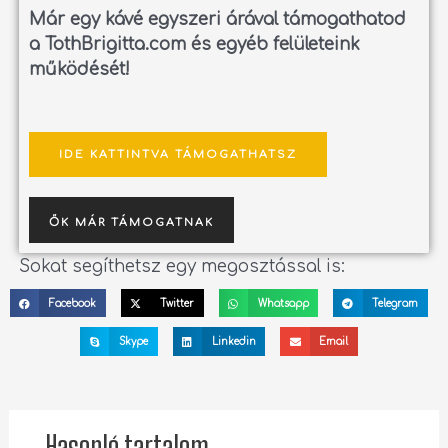
Már egy kávé egyszeri árával támogathatod
a TothBrigitta.com és egyéb felületeink
működését!
IDE KATTINTVA TÁMOGATHATSZ
ŐK MÁR TÁMOGATNAK
Sokat segíthetsz egy megosztással is:
Facebook
Twitter
Whatsapp
Telegram
Skype
Linkedin
Email
Hasonló tartalom