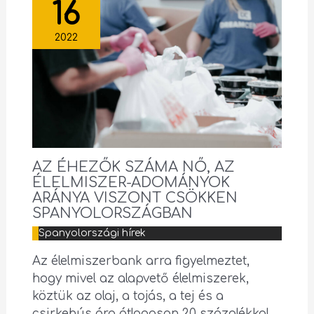
16
2022
AZ ÉHEZŐK SZÁMA NŐ, AZ
ÉLELMISZER-ADOMÁNYOK
ARÁNYA VISZONT CSÖKKEN
SPANYOLORSZÁGBAN
Spanyolországi hírek
Az élelmiszerbank arra figyelmeztet,
hogy mivel az alapvető élelmiszerek,
köztük az olaj, a tojás, a tej és a
csirkehús ára átlagosan 20 százalékkal