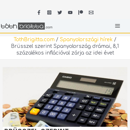
Skip
MA
to
content
ME
TothBrigitta.com
/
Spanyolországi hírek
/
Brüsszel szerint Spanyolország drámai, 8,1
százalékos inflációval zárja az idei évet