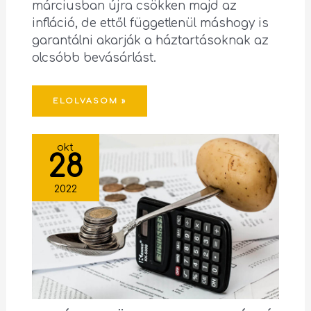
márciusban újra csökken majd az
infláció, de ettől függetlenül máshogy is
garantálni akarják a háztartásoknak az
olcsóbb bevásárlást.
ELOLVASOM »
okt
28
2022