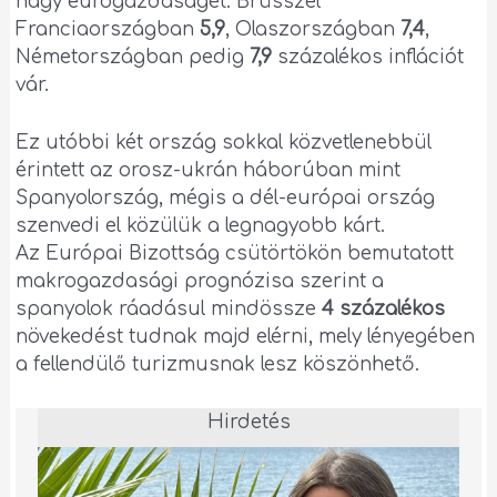
nagy eurógazdaságét: Brüsszel
Franciaországban
5,9
, Olaszországban
7,4
,
Németországban pedig
7,9
százalékos inflációt
vár.
Ez utóbbi két ország sokkal közvetlenebbül
érintett az orosz-ukrán háborúban mint
Spanyolország, mégis a dél-európai ország
szenvedi el közülük a legnagyobb kárt.
Az Európai Bizottság csütörtökön bemutatott
makrogazdasági prognózisa szerint a
spanyolok ráadásul mindössze
4 százalékos
növekedést tudnak majd elérni, mely lényegében
a fellendülő turizmusnak lesz köszönhető.
Hirdetés