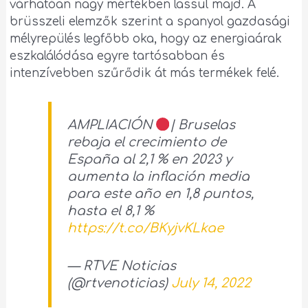
várhatóan nagy mértékben lassul majd. A
brüsszeli elemzők szerint a spanyol gazdasági
mélyrepülés legfőbb oka, hogy az energiaárak
eszkalálódása egyre tartósabban és
intenzívebben szűrődik át más termékek felé.
AMPLIACIÓN
| Bruselas
rebaja el crecimiento de
España al 2,1 % en 2023 y
aumenta la inflación media
para este año en 1,8 puntos,
hasta el 8,1 %
https://t.co/BKyjvKLkae
— RTVE Noticias
(@rtvenoticias)
July 14, 2022