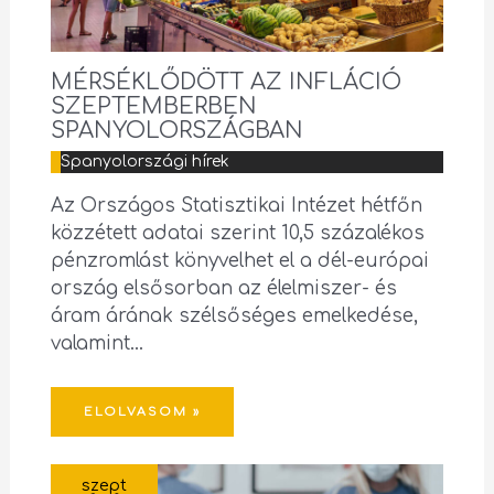
MÉRSÉKLŐDÖTT AZ INFLÁCIÓ
SZEPTEMBERBEN
SPANYOLORSZÁGBAN
Spanyolországi hírek
Az Országos Statisztikai Intézet hétfőn
közzétett adatai szerint 10,5 százalékos
pénzromlást könyvelhet el a dél-európai
ország elsősorban az élelmiszer- és
áram árának szélsőséges emelkedése,
valamint…
ELOLVASOM »
szept