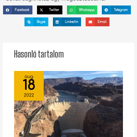
Facebook
Twitter
Whatsapp
Telegram
Skype
Linkedin
Email
Hasonló tartalom
aug
18
2022