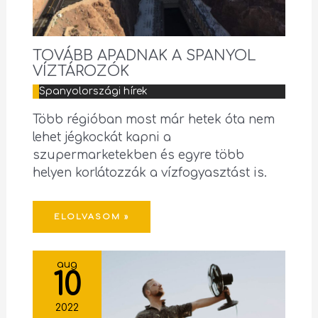
TOVÁBB APADNAK A SPANYOL
VÍZTÁROZÓK
Spanyolországi hírek
Több régióban most már hetek óta nem
lehet jégkockát kapni a
szupermarketekben és egyre több
helyen korlátozzák a vízfogyasztást is.
ELOLVASOM »
aug
10
2022