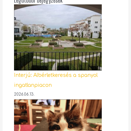
Legutóbbi bejegyzések
Interjú: Albérletkeresés a spanyol
ingatlanpiacon
2026.06.13.