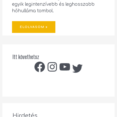
egyik legintenzívebb és leghosszabb
hőhulláma tombol.
ELOLVASOM »
Itt követhetsz
Hirdetés