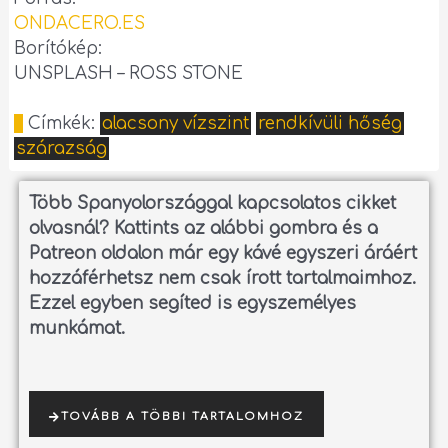
ONDACERO.ES
Borítókép:
UNSPLASH – ROSS STONE
Címkék:
alacsony vízszint
rendkívüli hőség
szárazság
Több Spanyolországgal kapcsolatos cikket
olvasnál?
Kattints az alábbi gombra és a
Patreon oldalon már egy kávé egyszeri áráért
hozzáférhetsz nem csak írott tartalmaimhoz.
Ezzel egyben segíted is egyszemélyes
munkámat.
TOVÁBB A TÖBBI TARTALOMHOZ