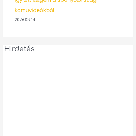
Így lett elegem a spanyolországi
kamuvideókból
2026.03.14.
Hirdetés