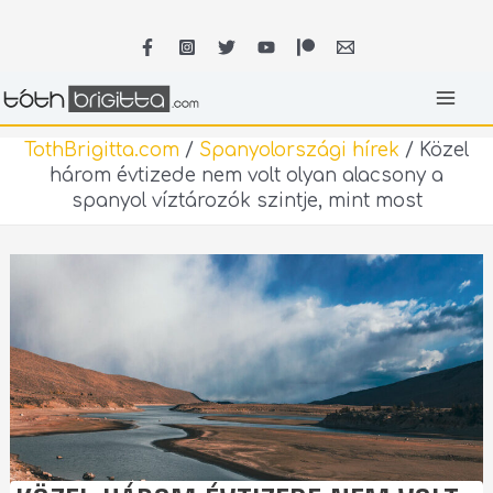
Skip
MA
to
content
ME
TothBrigitta.com
/
Spanyolországi hírek
/
Közel
három évtizede nem volt olyan alacsony a
spanyol víztározók szintje, mint most