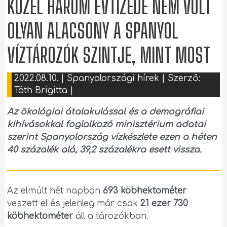
KÖZEL HÁROM ÉVTIZEDE NEM VOLT
OLYAN ALACSONY A SPANYOL
VÍZTÁROZÓK SZINTJE, MINT MOST
2022.08.10.
|
Spanyolországi hírek
| Szerző:
Tóth Brigitta
|
Az ökológiai átalakulással és a demográfiai
kihívásokkal foglalkozó minisztérium adatai
szerint Spanyolország vízkészlete ezen a héten
40 százalék alá, 39,2 százalékra esett vissza.
Az elmúlt hét napban
693 köbhektométer
veszett el és jelenleg már csak
21 ezer 730
köbhektométer
áll a tározókban.