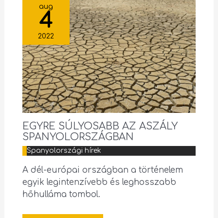
aug
4
2022
EGYRE SÚLYOSABB AZ ASZÁLY
SPANYOLORSZÁGBAN
Spanyolországi hírek
A dél-európai országban a történelem
egyik legintenzívebb és leghosszabb
hőhulláma tombol.