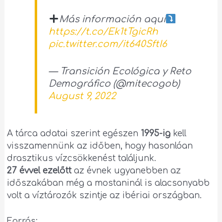
Más información aquí
https://t.co/Ek1tTgicRh
pic.twitter.com/it640SftI6
— Transición Ecológica y Reto
Demográfico (@mitecogob)
August 9, 2022
A tárca adatai szerint egészen
1995-ig
kell
visszamennünk az időben, hogy hasonlóan
drasztikus vízcsökkenést találjunk.
27 évvel ezelőtt
az évnek ugyanebben az
időszakában még a mostaninál is alacsonyabb
volt a víztározók szintje az ibériai országban.
Forrás: