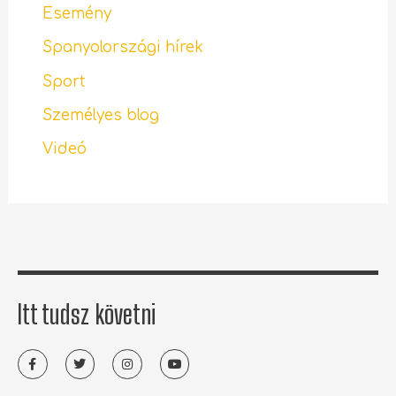
Esemény
Spanyolországi hírek
Sport
Személyes blog
Videó
Itt tudsz követni
F
T
I
Y
a
w
n
o
c
i
s
u
e
t
t
t