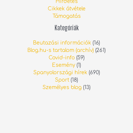
Hirdetés
Cikkek átvétele
Támogatás
Kategóriák
Beutazási információk
(16)
Blog.hu-s tartalom (archív)
(261)
Covid-info
(59)
Esemény
(1)
Spanyolországi hírek
(690)
Sport
(18)
Személyes blog
(13)
Videó
(21)
Legfrissebb spanyolországi hírek
Interjú: Albérletkeresés a spanyol
ingatlanpiacon
2026.06.13.