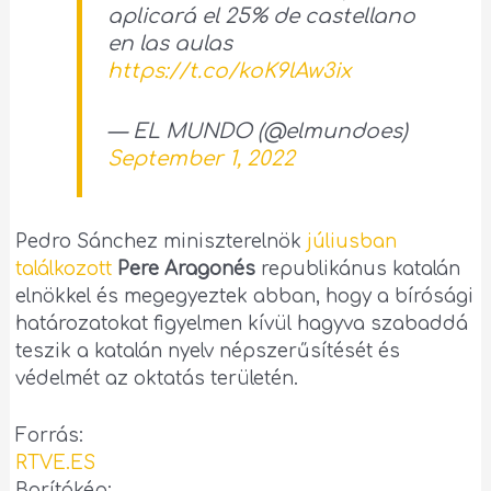
aplicará el 25% de castellano
en las aulas
https://t.co/koK9lAw3ix
— EL MUNDO (@elmundoes)
September 1, 2022
Pedro Sánchez miniszterelnök
júliusban
találkozott
Pere Aragonés
republikánus katalán
elnökkel és megegyeztek abban, hogy a bírósági
határozatokat figyelmen kívül hagyva szabaddá
teszik a katalán nyelv népszerűsítését és
védelmét az oktatás területén.
Forrás:
RTVE.ES
Borítókép: