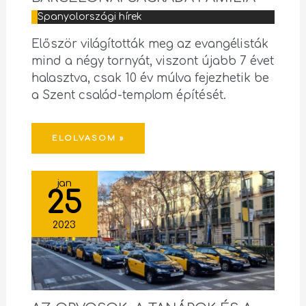
Spanyolországi hírek
Először világították meg az evangélisták
mind a négy tornyát, viszont újabb 7 évet
halasztva, csak 10 év múlva fejezhetik be
a Szent család-templom építését.
ELOLVASOM »
jan
25
2023