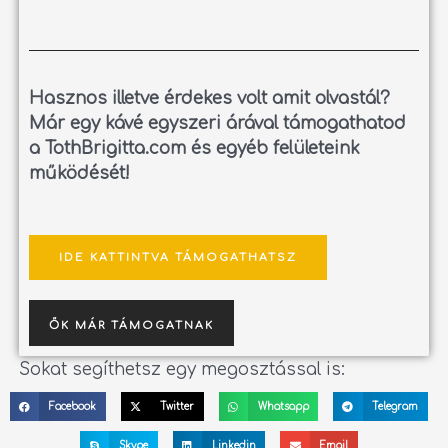
Hasznos illetve érdekes volt amit olvastál?
Már egy kávé egyszeri árával támogathatod
a TothBrigitta.com és egyéb felületeink
működését!
IDE KATTINTVA TÁMOGATHATSZ
ŐK MÁR TÁMOGATNAK
Sokat segíthetsz egy megosztással is:
Facebook
Twitter
Whatsapp
Telegram
Skype
Linkedin
Email