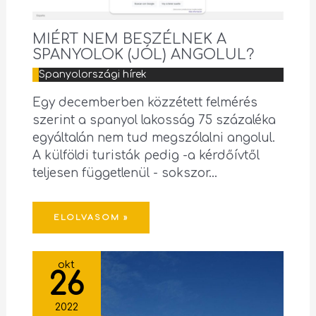
MIÉRT NEM BESZÉLNEK A
SPANYOLOK (JÓL) ANGOLUL?
Spanyolországi hírek
Egy decemberben közzétett felmérés
szerint a spanyol lakosság 75 százaléka
egyáltalán nem tud megszólalni angolul.
A külföldi turisták pedig -a kérdőívtől
teljesen függetlenül - sokszor…
ELOLVASOM »
okt
26
2022