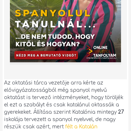
Az oktatási tárca vezetője arra kérte az
elővigyázatosságból még spanyol nyelvű
oktatást is tervező intézményeket, hogy töröljék
el ezt a szabályt és csak katalánul oktassák a
gyerekeket. Állítása szerint Katalónia mintegy
27
iskolája tervezett a spanyol nyelvvel, de nagy
részük csak azért, mert
félt a Katalán