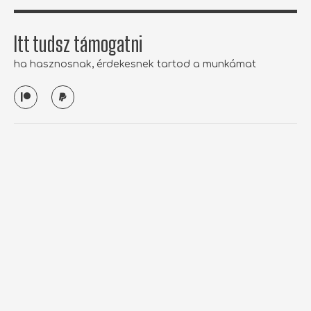
Itt tudsz támogatni
ha hasznosnak, érdekesnek tartod a munkámat
P
P
a
a
t
y
r
p
e
a
o
l
n
tothbrigitta.com
Hirdetés
Cikkek átvétele
Támogatás
Kategóriák