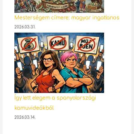
Mesterségem címere: magyar ingatlanos
2026.03.31.
Így lett elegem a spanyolországi
kamuvideókból
2026.03.14.