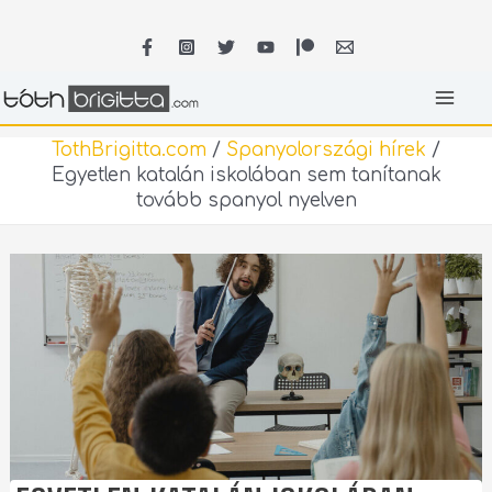
Skip
MA
to
content
ME
TothBrigitta.com
/
Spanyolországi hírek
/
Egyetlen katalán iskolában sem tanítanak
tovább spanyol nyelven