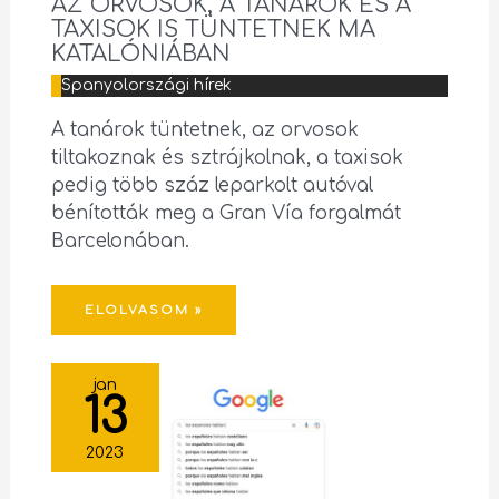
AZ ORVOSOK, A TANÁROK ÉS A
TAXISOK IS TÜNTETNEK MA
KATALÓNIÁBAN
Spanyolországi hírek
A tanárok tüntetnek, az orvosok
tiltakoznak és sztrájkolnak, a taxisok
pedig több száz leparkolt autóval
bénították meg a Gran Vía forgalmát
Barcelonában.
ELOLVASOM »
jan
13
2023