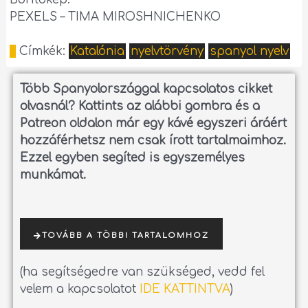
PEXELS – TIMA MIROSHNICHENKO
Címkék:
Katalónia
nyelvtörvény
spanyol nyelv
Több Spanyolországgal kapcsolatos cikket
olvasnál?
Kattints az alábbi gombra és a
Patreon oldalon már egy kávé egyszeri áráért
hozzáférhetsz nem csak írott tartalmaimhoz.
Ezzel egyben segíted is egyszemélyes
munkámat.
TOVÁBB A TÖBBI TARTALOMHOZ
(ha segítségedre van szükséged, vedd fel
velem a kapcsolatot
IDE KATTINTVA
)