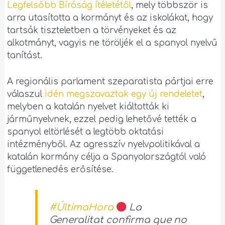
Legfelsőbb Bíróság ítéletétől
, mely többször is
arra utasította a kormányt és az iskolákat, hogy
tartsák tiszteletben a törvényeket és az
alkotmányt, vagyis ne töröljék el a spanyol nyelvű
tanítást.
A regionális parlament szeparatista pártjai erre
válaszul
idén megszavaztak egy új rendeletet
,
melyben a katalán nyelvet kiáltották ki
járműnyelvnek, ezzel pedig lehetővé tették a
spanyol eltörlését a legtöbb oktatási
intézményből. Az agresszív nyelvpolitikával a
katalán kormány célja a Spanyolországtól való
függetlenedés erősítése.
#ÚltimaHora
La
Generalitat confirma que no