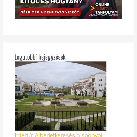
Legutóbbi bejegyzések
Interjú: Albérletkeresés a spanyol