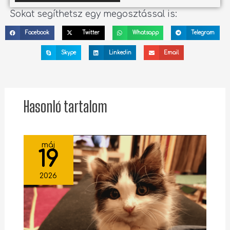
Sokat segíthetsz egy megosztással is:
Facebook
Twitter
Whatsapp
Telegram
Skype
Linkedin
Email
Hasonló tartalom
máj
19
2026