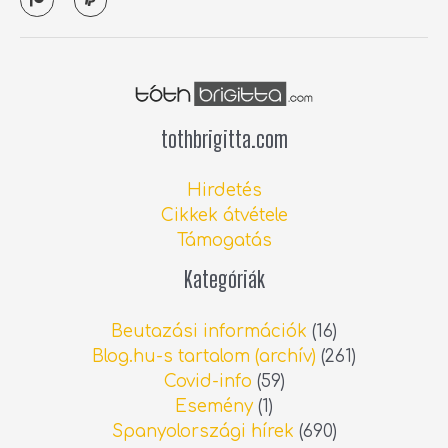
a
a
t
y
r
p
e
a
o
l
n
tothbrigitta.com
Hirdetés
Cikkek átvétele
Támogatás
Kategóriák
Beutazási információk
(16)
Blog.hu-s tartalom (archív)
(261)
Covid-info
(59)
Esemény
(1)
Spanyolországi hírek
(690)