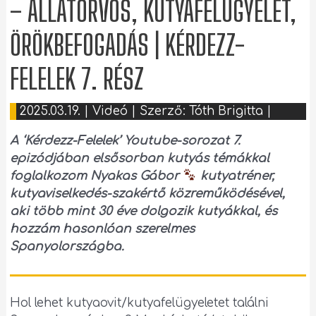
– ÁLLATORVOS, KUTYAFELÜGYELET,
ÖRÖKBEFOGADÁS | KÉRDEZZ-
FELELEK 7. RÉSZ
2025.03.19.
|
Videó
| Szerző:
Tóth Brigitta
|
A ‘Kérdezz-Felelek’ Youtube-sorozat 7.
epizódjában elsősorban kutyás témákkal
foglalkozom Nyakas Gábor
kutyatréner,
kutyaviselkedés-szakértő közreműködésével,
aki több mint 30 éve dolgozik kutyákkal, és
hozzám hasonlóan szerelmes
Spanyolországba.
Hol lehet kutyaovit/kutyafelügyeletet találni