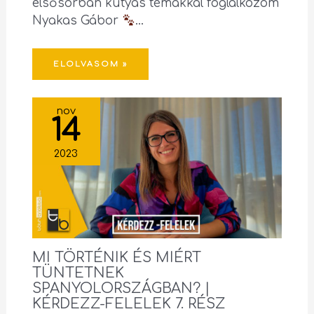
elsősorban kutyás témákkal foglalkozom
Nyakas Gábor
…
ELOLVASOM »
nov
14
2023
MI TÖRTÉNIK ÉS MIÉRT
TÜNTETNEK
SPANYOLORSZÁGBAN? |
KÉRDEZZ-FELELEK 7. RÉSZ