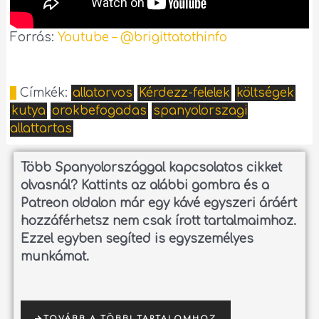
Forrás:
Youtube – @brigittatothinfo
Címkék:
allatorvos
Kérdezz-felelek
költségek
kutya
orokbefogadas
spanyolorszagi
allattartas
Több Spanyolországgal kapcsolatos cikket
olvasnál?
Kattints az alábbi gombra és a
Patreon oldalon már egy kávé egyszeri áráért
hozzáférhetsz nem csak írott tartalmaimhoz.
Ezzel egyben segíted is egyszemélyes
munkámat.
TOVÁBB A TÖBBI TARTALOMHOZ