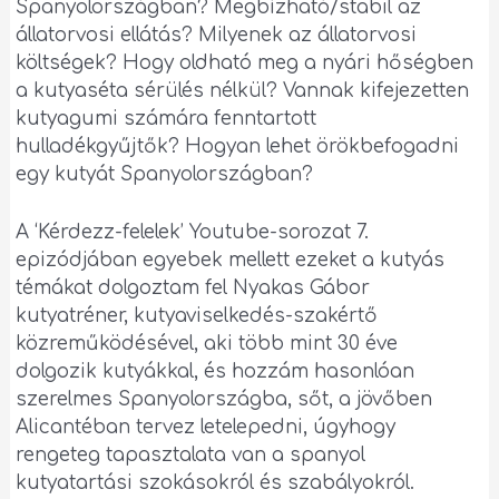
Spanyolországban? Megbízható/stabil az
állatorvosi ellátás? Milyenek az állatorvosi
költségek? Hogy oldható meg a nyári hőségben
a kutyaséta sérülés nélkül? Vannak kifejezetten
kutyagumi számára fenntartott
hulladékgyűjtők? Hogyan lehet örökbefogadni
egy kutyát Spanyolországban?
A ‘Kérdezz-felelek’ Youtube-sorozat 7.
epizódjában egyebek mellett ezeket a kutyás
témákat dolgoztam fel Nyakas Gábor
kutyatréner, kutyaviselkedés-szakértő
közreműködésével, aki több mint 30 éve
dolgozik kutyákkal, és hozzám hasonlóan
szerelmes Spanyolországba, sőt, a jövőben
Alicantéban tervez letelepedni, úgyhogy
rengeteg tapasztalata van a spanyol
kutyatartási szokásokról és szabályokról.