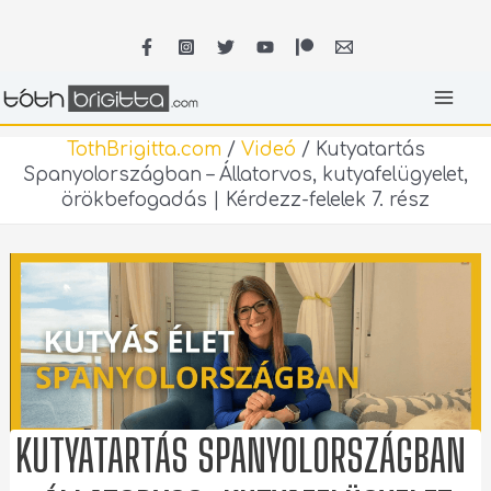
Skip
MA
to
content
ME
TothBrigitta.com
/
Videó
/
Kutyatartás
Spanyolországban – Állatorvos, kutyafelügyelet,
örökbefogadás | Kérdezz-felelek 7. rész
KUTYATARTÁS SPANYOLORSZÁGBAN