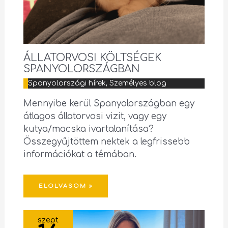
ÁLLATORVOSI KÖLTSÉGEK
SPANYOLORSZÁGBAN
Spanyolországi hírek
,
Személyes blog
Mennyibe kerül Spanyolországban egy
átlagos állatorvosi vizit, vagy egy
kutya/macska ivartalanítása?
Összegyűjtöttem nektek a legfrissebb
információkat a témában.
ELOLVASOM »
szept