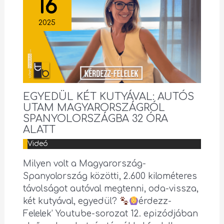
16
2025
EGYEDÜL KÉT KUTYÁVAL: AUTÓS
UTAM MAGYARORSZÁGRÓL
SPANYOLORSZÁGBA 32 ÓRA
ALATT
Videó
Milyen volt a Magyarország-
Spanyolország közötti, 2.600 kilométeres
távolságot autóval megtenni, oda-vissza,
két kutyával, egyedül?
érdezz-
Felelek’ Youtube-sorozat 12. epizódjában