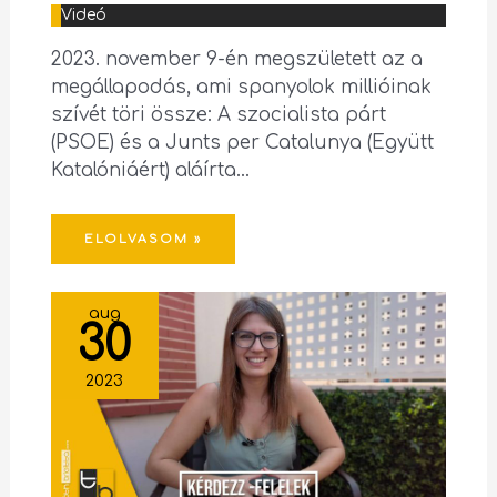
Videó
2023. november 9-én megszületett az a
megállapodás, ami spanyolok millióinak
szívét töri össze: A szocialista párt
(PSOE) és a Junts per Catalunya (Együtt
Katalóniáért) aláírta…
ELOLVASOM »
aug
30
2023