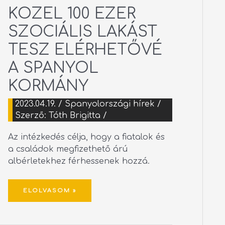
KÖZEL
KÖZEL 100 EZER
100
EZER
SZOCIÁLIS
SZOCIÁLIS LAKÁST
LAKÁST
TESZ
ELÉRHETŐVÉ
TESZ ELÉRHETŐVÉ
A
SPANYOL
KORMÁNY
A SPANYOL
KORMÁNY
2023.04.19.
/
Spanyolországi hírek
/
Szerző:
Tóth Brigitta
/
Az intézkedés célja, hogy a fiatalok és
a családok megfizethető árú
albérletekhez férhessenek hozzá.
ELOLVASOM »