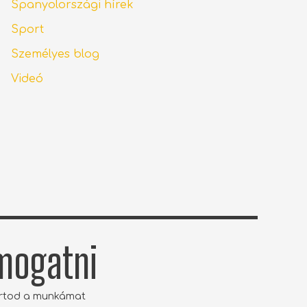
Spanyolországi hírek
Sport
Személyes blog
Videó
ámogatni
artod a munkámat