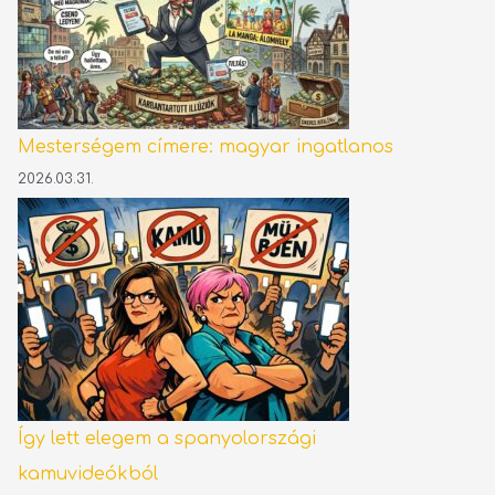
Mesterségem címere: magyar ingatlanos
2026.03.31.
Így lett elegem a spanyolországi
kamuvideókból