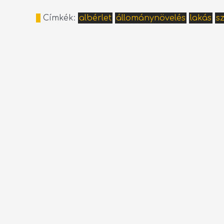
Címkék:
albérlet
állománynövelés
lakás
sz