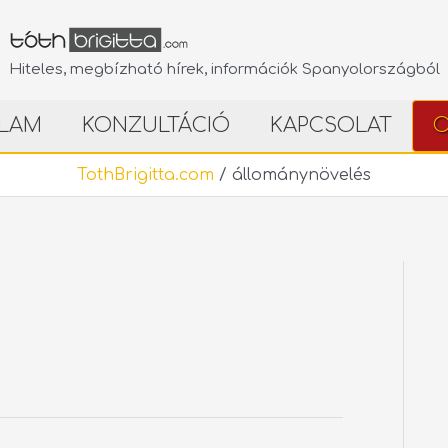
Hiteles, megbízható hírek, információk Spanyolországból
LAM
KONZULTÁCIÓ
KAPCSOLAT
O
TothBrigitta.com
/
állománynövelés