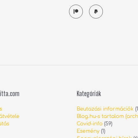
P
P
a
a
t
y
r
p
e
a
o
l
n
itta.com
Kategóriák
s
Beutazási információk
(1
átvétele
Blog.hu-s tartalom (arch
tás
Covid-info
(59)
Esemény
(1)