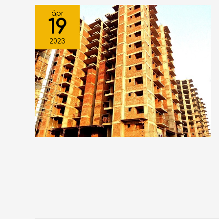
ápr
19
2023