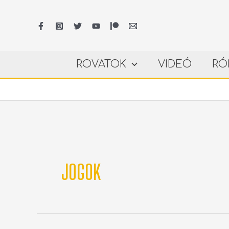
Skip
to
content
ROVATOK
VIDEÓ
RÓ
JOGOK