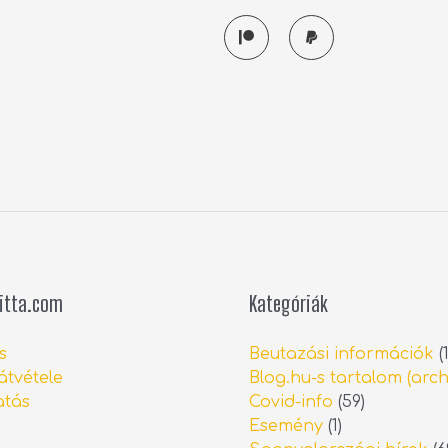
P
P
a
a
t
y
r
p
e
a
o
l
n
itta.com
Kategóriák
s
Beutazási információk
(1
átvétele
Blog.hu-s tartalom (arch
tás
Covid-info
(59)
Esemény
(1)