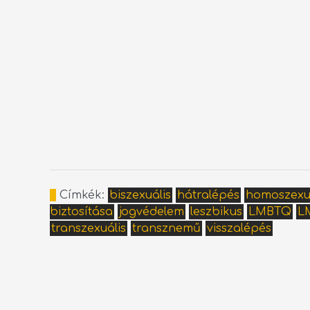
Címkék:
biszexuális
hátralépés
homoszexu
biztosítása
jogvédelem
leszbikus
LMBTQ
L
transzexuális
transznemű
visszalépés