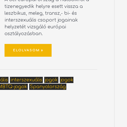
tizenegyedik helyre esett vissza a
leszbikus, meleg, transz,- bi- és
interszexuális csoport jogainak
helyzetét vizsgáló európai
osztályozásban.
ELOLVASOM »
ális
interszexuális
jogok
jogok
MBTQ-jogok
Spanyolország