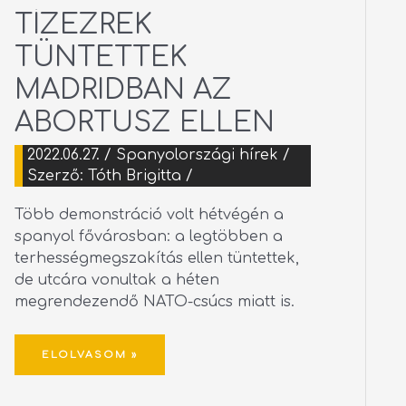
TÍZEZREK
TÍZEZREK
TÜNTETTEK
MADRIDBAN
AZ
TÜNTETTEK
ABORTUSZ
ELLEN
MADRIDBAN AZ
ABORTUSZ ELLEN
2022.06.27.
/
Spanyolországi hírek
/
Szerző:
Tóth Brigitta
/
Több demonstráció volt hétvégén a
spanyol fővárosban: a legtöbben a
terhességmegszakítás ellen tüntettek,
de utcára vonultak a héten
megrendezendő NATO-csúcs miatt is.
ELOLVASOM »