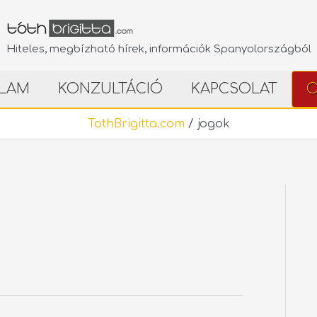
Hiteles, megbízható hírek, információk Spanyolországból
LAM
KONZULTÁCIÓ
KAPCSOLAT
O
TothBrigitta.com
/
jogok