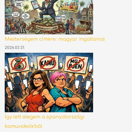
Mesterségem címere: magyar ingatlanos
2026.03.31.
Így lett elegem a spanyolországi
kamuvideókból