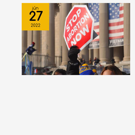
jún
27
2022