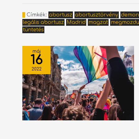
Címkék:
abortusz
abortusztörvény
demons
legális abortusz
Madrid
magzat
megmozdu
tüntetés
máj
16
2022