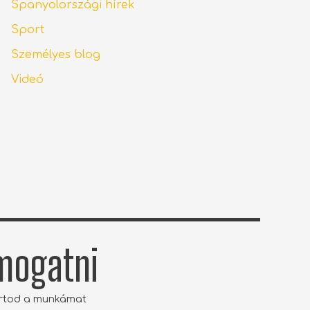
Spanyolországi hírek
Sport
Személyes blog
Videó
ámogatni
artod a munkámat