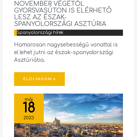
NOVEMBER VÉGÉTŐL
GYORSVASÚTON IS ELÉRHETŐ
LESZ AZ ÉSZAK-
SPANYOLORSZÁGI ASZTÚRIA
Spanyolországi hírek
Hamarosan nagysebességű vonattal is
el lehet jutni az észak-spanyolországi
Asztúriába.
ELOLVASOM »
máj
18
2023