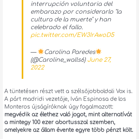
interrupción voluntaria del
embarazo por considerarlo "la
cultura de la muerte" y han
celebrado el fallo.
pic.twitter.com/EW3IrAwoD5
—
Carolina Paredes
(@Caroline_walls6)
June 27,
2022
A tüntetésen részt vett a szélsőjobboldali Vox is.
A párt madridi vezetője, Iván Espinosa de los
Monteros újságíróknak úgy fogalmazott:
megvédik az élethez való jogot, mint alternatívát
a mintegy 100 ezer abortusszal szemben,
amelyekre az állam évente egyre több pénzt költ.