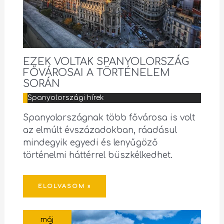
EZEK VOLTAK SPANYOLORSZÁG
FŐVÁROSAI A TÖRTÉNELEM
SORÁN
Spanyolországi hírek
Spanyolországnak több fővárosa is volt
az elmúlt évszázadokban, ráadásul
mindegyik egyedi és lenyűgöző
történelmi háttérrel büszkélkedhet.
ELOLVASOM »
máj