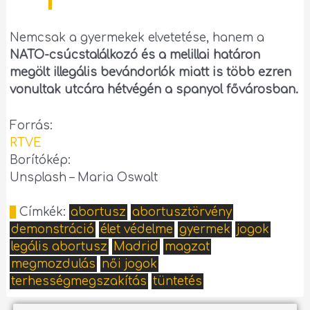
Nemcsak a gyermekek elvetetése, hanem a
NATO-csúcstalálkozó és a melillai határon
megölt illegális bevándorlók miatt is több ezren
vonultak utcára hétvégén a spanyol fővárosban.
Forrás:
RTVE
Borítókép:
Unsplash – Maria Oswalt
Címkék:
abortusz
abortusztörvény
demonstráció
élet védelme
gyermek
jogok
legális abortusz
Madrid
magzat
megmozdulás
női jogok
terhességmegszakítás
tüntetés