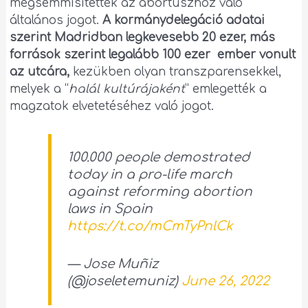
megsemmisítették az abortuszhoz való
általános jogot.
A kormánydelegáció adatai
szerint Madridban legkevesebb 20 ezer, más
források szerint legalább 100 ezer ember vonult
az utcára,
kezükben olyan transzparensekkel,
melyek a “
halál kultúrájaként
” emlegették a
magzatok elvetetéséhez való jogot.
100.000 people demostrated
today in a pro-life march
against reforming abortion
laws in Spain
https://t.co/mCmTyPnlCk
— Jose Muñiz
(@joseletemuniz)
June 26, 2022