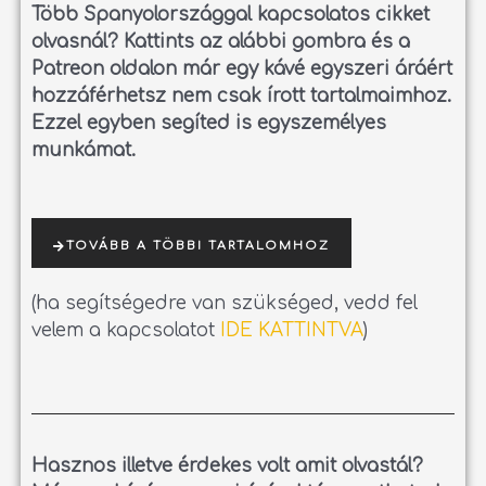
Több Spanyolországgal kapcsolatos cikket
olvasnál?
Kattints az alábbi gombra és a
Patreon oldalon már egy kávé egyszeri áráért
hozzáférhetsz nem csak írott tartalmaimhoz.
Ezzel egyben segíted is egyszemélyes
munkámat.
TOVÁBB A TÖBBI TARTALOMHOZ
(ha segítségedre van szükséged, vedd fel
velem a kapcsolatot
IDE KATTINTVA
)
Hasznos illetve érdekes volt amit olvastál?