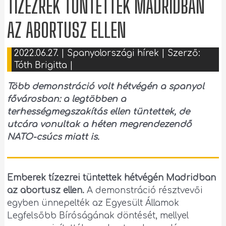
TÍZEZREK TÜNTETTEK MADRIDBAN
AZ ABORTUSZ ELLEN
2022.06.27.
|
Spanyolországi hírek
| Szerző:
Tóth Brigitta
|
Több demonstráció volt hétvégén a spanyol
fővárosban: a legtöbben a
terhességmegszakítás ellen tüntettek, de
utcára vonultak a héten megrendezendő
NATO-csúcs miatt is.
Emberek tízezrei tüntettek hétvégén Madridban
az abortusz ellen.
A demonstráció résztvevői
egyben ünnepelték az Egyesült Államok
Legfelsőbb Bíróságának döntését, mellyel