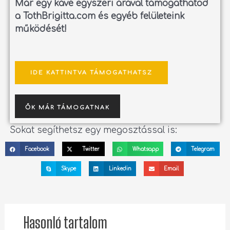
Már egy kávé egyszeri árával támogathatod
a TothBrigitta.com és egyéb felületeink
működését!
IDE KATTINTVA TÁMOGATHATSZ
ŐK MÁR TÁMOGATNAK
Sokat segíthetsz egy megosztással is:
Facebook
Twitter
Whatsapp
Telegram
Skype
Linkedin
Email
Hasonló tartalom