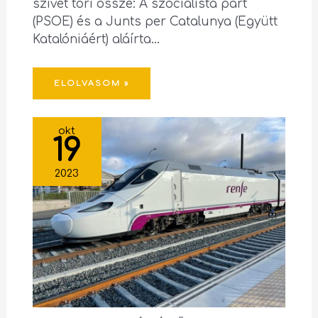
szívét töri össze: A szocialista párt
(PSOE) és a Junts per Catalunya (Együtt
Katalóniáért) aláírta…
ELOLVASOM »
okt
19
2023