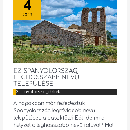
4
2023
EZ SPANYOLORSZÁG
LEGHOSSZABB NEVŰ
TELEPÜLÉSE
Spanyolországi hírek
A napokban már felfedeztük
Spanyolország legrövidebb nevű
települését, a baszkföldi Eát, de mi a
helyzet a leghosszabb nevű faluval? Hol