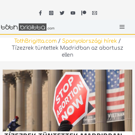
Skip
MA
to
content
ME
TothBrigitta.com
/
Spanyolországi hírek
/
Tízezrek tüntettek Madridban az abortusz
ellen