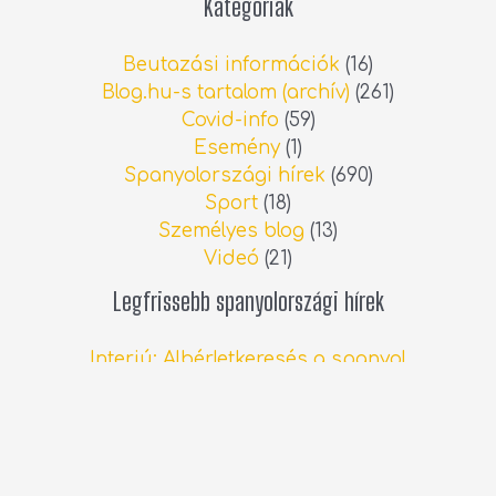
Kategóriák
Beutazási információk
(16)
Blog.hu-s tartalom (archív)
(261)
Covid-info
(59)
Esemény
(1)
Spanyolországi hírek
(690)
Sport
(18)
Személyes blog
(13)
Videó
(21)
Legfrissebb spanyolországi hírek
Interjú: Albérletkeresés a spanyol
ingatlanpiacon
2026.06.13.
Állatorvosi költségek Spanyolországban
2026.05.19.
Húsvét a spanyolországi Lorcában
2026.04.05.