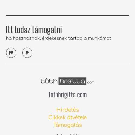
Itt tudsz támogatni
ha hasznosnak, érdekesnek tartod a munkámat
P
P
a
a
t
y
r
p
e
a
o
l
n
tothbrigitta.com
Hirdetés
Cikkek átvétele
Támogatás