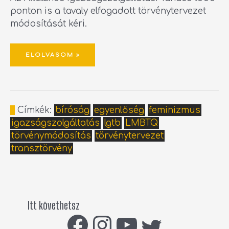
ponton is a tavaly elfogadott törvénytervezet
módosítását kéri.
ELOLVASOM »
Címkék:
bíróság
egyenlőség
feminizmus
igazságszolgáltatás
lgtb
LMBTQ
törvénymódosítás
törvénytervezet
transztörvény
Itt követhetsz