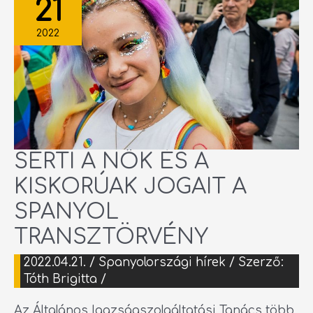
21
ÉS
A
KISKORÚAK
JOGAIT
2022
A
SPANYOL
TRANSZTÖRVÉNY
SÉRTI A NŐK ÉS A
KISKORÚAK JOGAIT A
SPANYOL
TRANSZTÖRVÉNY
2022.04.21.
/
Spanyolországi hírek
/ Szerző:
Tóth Brigitta
/
Az Általános Igazságszolgáltatási Tanács több