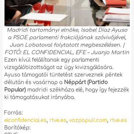
Madridi tartományi elnöke, Isabel Díaz Ayuso
a PSOE parlamenti frakciójának szóvivőjével,
Juan Lobatoval folytatott megbeszélésen. |
FOTÓ: EL CONFIDENCIAL, EFE – Juanjo Martin
Ezen kívül felállítanak egy parlamenti
vizsgálóbizottságot az ügy kivizsgálására.
Ayuso támogatói tüntetést szerveznek péntek
délután és vasárnap a
Néppárt (Partido
Popular)
madridi székháza elé, hogy így fejezzék
ki támogatásukat irányába.
Forrás:
elconfidencial.es
,
rtve.es
,
vozpopuli.com
,
rtve.es
Borítókép: