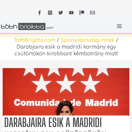
Skip
MA
to
content
ME
TothBrigitta.com
/
Spanyolországi hírek
/
Darabjaira esik a madridi kormány egy
csütörtökön kirobbant kémbotrány miatt
DARABJAIRA ESIK A MADRIDI