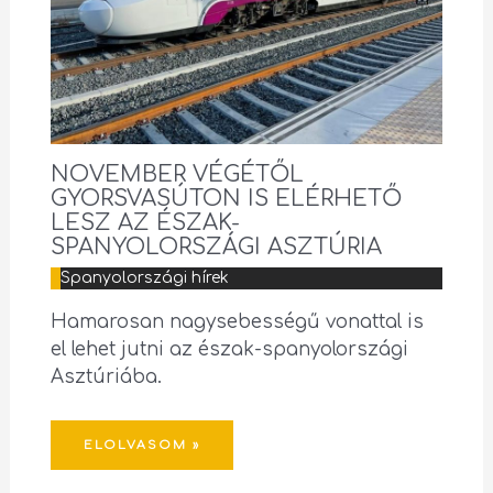
NOVEMBER VÉGÉTŐL
GYORSVASÚTON IS ELÉRHETŐ
LESZ AZ ÉSZAK-
SPANYOLORSZÁGI ASZTÚRIA
Spanyolországi hírek
Hamarosan nagysebességű vonattal is
el lehet jutni az észak-spanyolországi
Asztúriába.
ELOLVASOM »