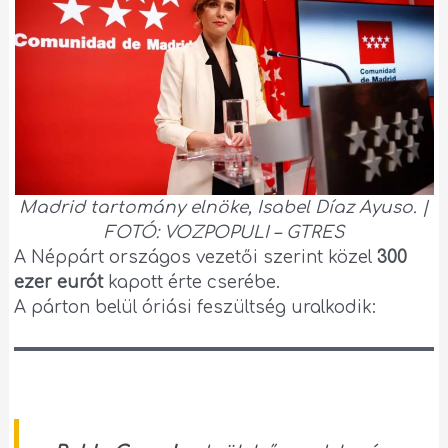
Madrid tartomány elnöke, Isabel Díaz Ayuso. |
FOTÓ: VOZPOPULI – GTRES
A Néppárt országos vezetői szerint közel
300
ezer eurót
kapott érte cserébe.
A párton belül óriási feszültség uralkodik: