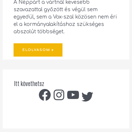
A Néppárt a vártnál kevesebb
szavazattal győzött és végül sem
egyedül, sem a Vox-szal közösen nem éri
el a kormányalakításhoz szükséges
abszolút többséget.
ELOLVASOM »
Itt követhetsz