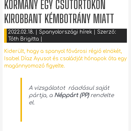
KORMÁNY EGY CSÜTÖRTÖKÖN
KIROBBANT KÉMBOTRÁNY MIATT
2022.02.18.
|
Spanyolországi hírek
| Szerző:
Tóth Brigitta
|
Kiderült, hogy a spanyol fővárosi régió elnökét,
Isabel Díaz Ayusot és családját hónapok óta egy
magánnyomozó figyelte.
A vizsgálatot ráadásul saját
pártja, a
Néppárt (PP)
rendelte
el.