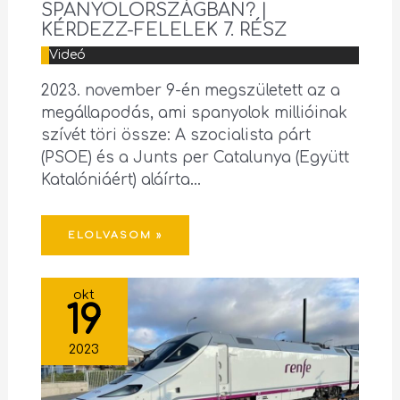
SPANYOLORSZÁGBAN? |
KÉRDEZZ-FELELEK 7. RÉSZ
Videó
2023. november 9-én megszületett az a
megállapodás, ami spanyolok millióinak
szívét töri össze: A szocialista párt
(PSOE) és a Junts per Catalunya (Együtt
Katalóniáért) aláírta…
ELOLVASOM »
okt
19
2023