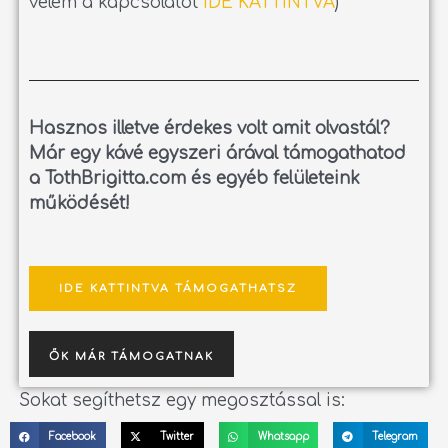
velem a kapcsolatot
IDE KATTINTVA
)
Hasznos illetve érdekes volt amit olvastál?
Már egy kávé egyszeri árával támogathatod
a TothBrigitta.com és egyéb felületeink
működését!
IDE KATTINTVA TÁMOGATHATSZ
ŐK MÁR TÁMOGATNAK
Sokat segíthetsz egy megosztással is:
Facebook
Twitter
Whatsapp
Telegram