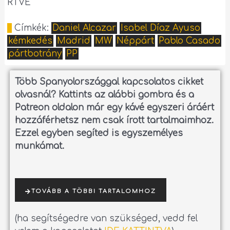
RTVE
Címkék:
Daniel Alcazar
Isabel Díaz Ayuso
kémkedés
Madrid
MW
Néppárt
Pablo Casado
pártbotrány
PP
Több Spanyolországgal kapcsolatos cikket
olvasnál?
Kattints az alábbi gombra és a
Patreon oldalon már egy kávé egyszeri áráért
hozzáférhetsz nem csak írott tartalmaimhoz.
Ezzel egyben segíted is egyszemélyes
munkámat.
TOVÁBB A TÖBBI TARTALOMHOZ
(ha segítségedre van szükséged, vedd fel