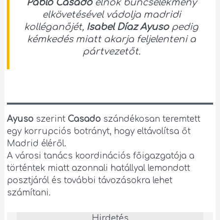
Pablo Casado
elnök bűncselekmény
elkövetésével vádolja madridi
kolléganőjét,
Isabel Díaz Ayuso
pedig
kémkedés miatt akarja feljelenteni a
pártvezetőt.
Ayuso
szerint
Casado
szándékosan teremtett
egy korrupciós botrányt, hogy eltávolítsa őt
Madrid éléről.
A városi tanács koordinációs főigazgatója a
történtek miatt azonnali hatállyal lemondott
posztjáról és további távozásokra lehet
számítani.
Hirdetés