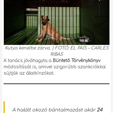
Kutya kenelbe zárva. | FOTÓ: EL PAÍS – CARLES
RIBAS
A tanács jóváhagyta a
Büntető Törvénykönyv
módosítását is, amivel szigorúbb szankciókkal
sújtják az állatkínzókat.
A halált okozó bántalmazást akár
24