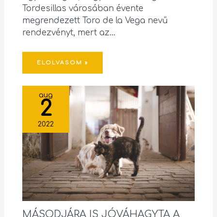
Tordesillas városában évente
megrendezett Toro de la Vega nevű
rendezvényt, mert az…
ELOLVASOM »
aug
2
2022
MÁSODJÁRA IS JÓVÁHAGYTA A