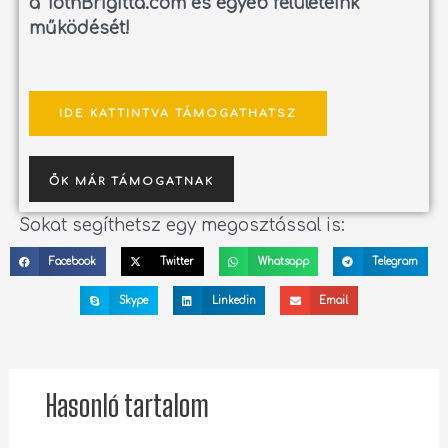
a TothBrigitta.com és egyéb felületeink
működését!
IDE KATTINTVA TÁMOGATHATSZ
ŐK MÁR TÁMOGATNAK
Sokat segíthetsz egy megosztással is:
Facebook
Twitter
Whatsapp
Telegram
Skype
Linkedin
Email
Hasonló tartalom