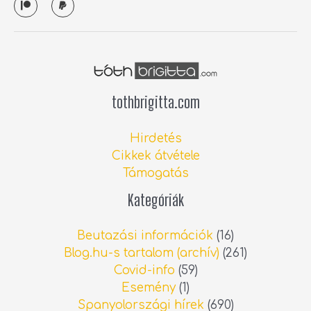
a
a
t
y
r
p
e
a
o
l
n
tothbrigitta.com
Hirdetés
Cikkek átvétele
Támogatás
Kategóriák
Beutazási információk
(16)
Blog.hu-s tartalom (archív)
(261)
Covid-info
(59)
Esemény
(1)
Spanyolországi hírek
(690)