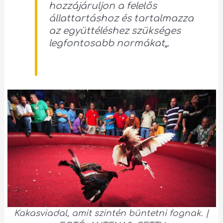
hozzájáruljon a felelős
állattartáshoz és tartalmazza
az együttéléshez szükséges
legfontosabb normákat
„.
Kakasviadal, amit szintén büntetni fognak. |