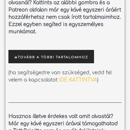
olvasnál?
Kattints az alábbi gombra és a
Patreon oldalon már egy kávé egyszeri áráért
hozzáférhetsz nem csak írott tartalmaimhoz.
Ezzel egyben segíted is egyszemélyes
munkámat.
TOVÁBB A TÖBBI TARTALOMHOZ
(ha segítségedre van szükséged, vedd fel
velem a kapcsolatot
IDE KATTINTVA
)
Hasznos illetve érdekes volt amit olvastál?
Már egy kávé egyszeri árával támogathatod