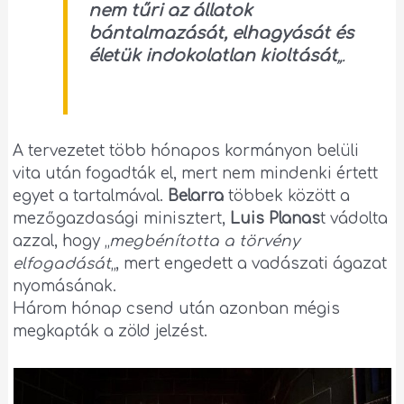
nem tűri az állatok
bántalmazását, elhagyását és
életük indokolatlan kioltását
„.
A tervezetet több hónapos kormányon belüli
vita után fogadták el, mert nem mindenki értett
egyet a tartalmával.
Belarra
többek között a
mezőgazdasági minisztert,
Luis Planas
t vádolta
azzal, hogy „
megbénította a törvény
elfogadását
„, mert engedett a vadászati ágazat
nyomásának.
Három hónap csend után azonban mégis
megkapták a zöld jelzést.