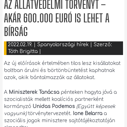
AZ ÁLLATVÉDELMI TÖRVÉNYT –
AKÁR 600.000 EURÓ IS LEHET A
BÍRSÁG
2022.02.19.
|
Spanyolországi hírek
| Szerző:
Tóth Brigitta
|
Az új előírások értelmében tilos lesz kisállatokat
boltban árulni és börtönbüntetést kaphatnak
azok, akik bántalmazzák az állatokat.
A
Miniszterek Tanácsa
pénteken hagyta jóvá a
szocialisták mellett koalíciós partnerként
kormányzó
Unidas Podemos
(Együtt képesek
vagyunk)
törvénytervezetét.
Ione Belarra
a
szociális jogok minisztere sajtótájékoztatóján