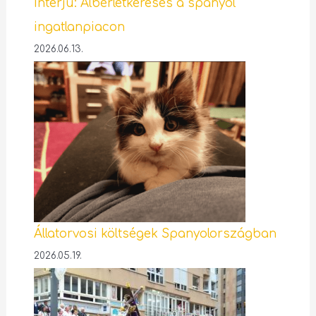
Interjú: Albérletkeresés a spanyol
ingatlanpiacon
2026.06.13.
Állatorvosi költségek Spanyolországban
2026.05.19.