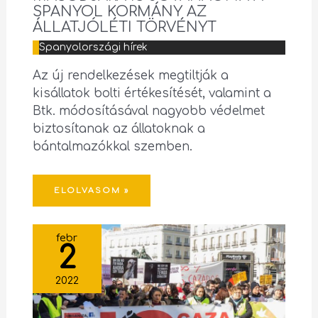
SPANYOL KORMÁNY AZ
ÁLLATJÓLÉTI TÖRVÉNYT
Spanyolországi hírek
Az új rendelkezések megtiltják a
kisállatok bolti értékesítését, valamint a
Btk. módosításával nagyobb védelmet
biztosítanak az állatoknak a
bántalmazókkal szemben.
ELOLVASOM »
febr
2
2022