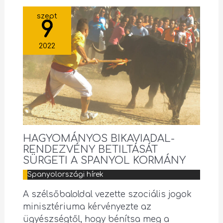
szept
9
2022
HAGYOMÁNYOS BIKAVIADAL-
RENDEZVÉNY BETILTÁSÁT
SÜRGETI A SPANYOL KORMÁNY
Spanyolországi hírek
A szélsőbaloldal vezette szociális jogok
minisztériuma kérvényezte az
ügyészségtől, hogy bénítsa meg a