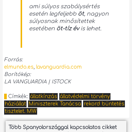
ami súlyos szabálysértés
esetén legfeljebb
öt
, nagyon
súlyosnak minősítettek
esetében
öt-tíz év
is lehet.
Forrás:
elmundo.es
,
lavanguardia.com
Borítókép:
LA VANGUARDIA | ISTOCK
Címkék:
állatkínzás
állatvédelmi törvény
háziállat
Miniszterek Tanácsa
rekord büntetés
tisztelet. MW
Több Spanyolországgal kapcsolatos cikket