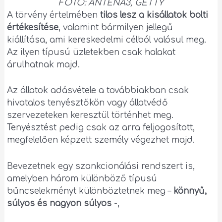
FOTÓ: ANTENA3, GETTY
A törvény értelmében
tilos lesz a kisállatok bolti
értékesítése
, valamint bármilyen jellegű
kiállítása, ami kereskedelmi célból valósul meg.
Az ilyen típusú üzletekben csak halakat
árulhatnak majd.
Az állatok adásvétele a továbbiakban csak
hivatalos tenyésztőkön vagy állatvédő
szervezeteken keresztül történhet meg.
Tenyésztést pedig csak az arra feljogosított,
megfelelően képzett személy végezhet majd.
Bevezetnek egy szankcionálási rendszert is,
amelyben három különböző típusú
bűncselekményt különböztetnek meg –
könnyű,
súlyos és nagyon súlyos
-,