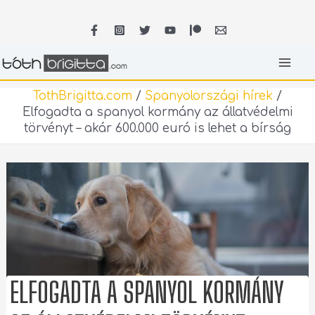
Skip
MA
to
content
ME
TothBrigitta.com
/
Spanyolországi hírek
/
Elfogadta a spanyol kormány az állatvédelmi
törvényt – akár 600.000 euró is lehet a bírság
ELFOGADTA A SPANYOL KORMÁNY