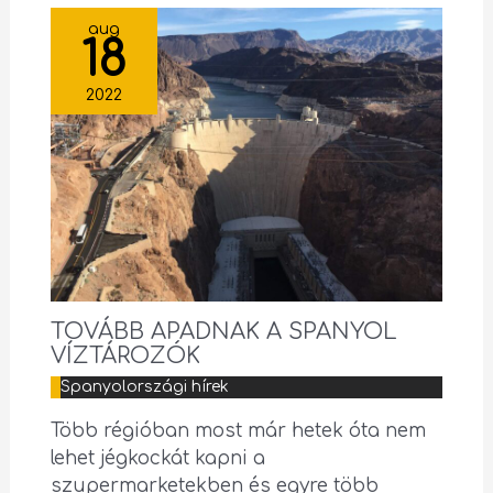
aug
18
2022
TOVÁBB APADNAK A SPANYOL
VÍZTÁROZÓK
Spanyolországi hírek
Több régióban most már hetek óta nem
lehet jégkockát kapni a
szupermarketekben és egyre több