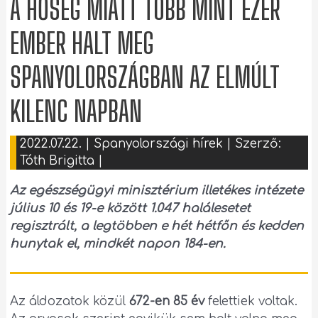
A HŐSÉG MIATT TÖBB MINT EZER
EMBER HALT MEG
SPANYOLORSZÁGBAN AZ ELMÚLT
KILENC NAPBAN
2022.07.22.
|
Spanyolországi hírek
| Szerző:
Tóth Brigitta
|
Az egészségügyi minisztérium illetékes intézete
július 10 és 19-e között 1.047 halálesetet
regisztrált, a legtöbben e hét hétfőn és kedden
hunytak el, mindkét napon 184-en.
Az áldozatok közül
672-en 85 év
felettiek voltak.