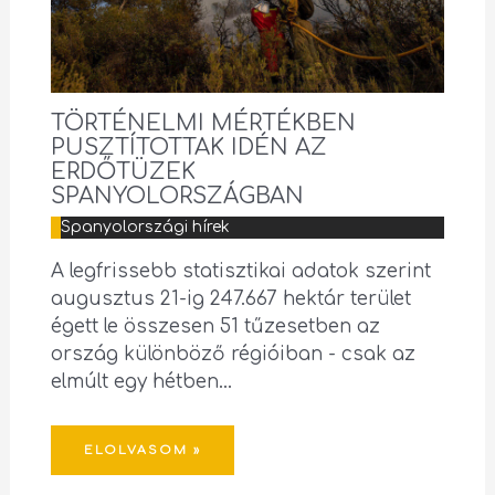
TÖRTÉNELMI MÉRTÉKBEN
PUSZTÍTOTTAK IDÉN AZ
ERDŐTÜZEK
SPANYOLORSZÁGBAN
Spanyolországi hírek
A legfrissebb statisztikai adatok szerint
augusztus 21-ig 247.667 hektár terület
égett le összesen 51 tűzesetben az
ország különböző régióiban - csak az
elmúlt egy hétben…
ELOLVASOM »