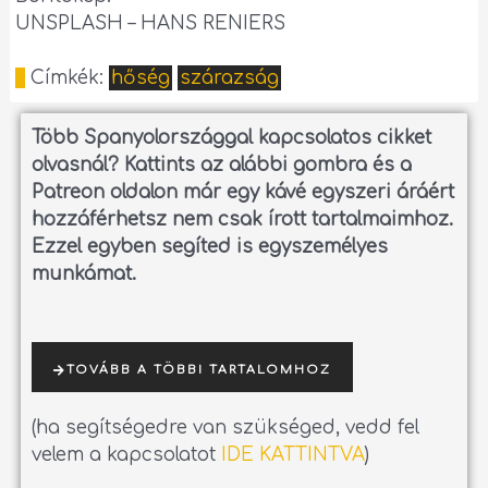
UNSPLASH – HANS RENIERS
Címkék:
hőség
szárazság
Több Spanyolországgal kapcsolatos cikket
olvasnál?
Kattints az alábbi gombra és a
Patreon oldalon már egy kávé egyszeri áráért
hozzáférhetsz nem csak írott tartalmaimhoz.
Ezzel egyben segíted is egyszemélyes
munkámat.
TOVÁBB A TÖBBI TARTALOMHOZ
(ha segítségedre van szükséged, vedd fel
velem a kapcsolatot
IDE KATTINTVA
)