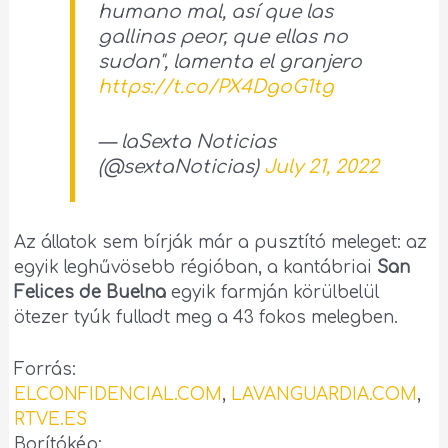
humano mal, así que las
gallinas peor, que ellas no
sudan", lamenta el granjero
https://t.co/PX4DgoG1tg
— laSexta Noticias
(@sextaNoticias)
July 21, 2022
Az állatok sem bírják már a pusztító meleget: az
egyik leghűvösebb régióban, a kantábriai
San
Felices de Buelna
egyik farmján körülbelül
ötezer tyúk fulladt meg a 43 fokos melegben.
Forrás:
ELCONFIDENCIAL.COM
,
LAVANGUARDIA.COM
,
RTVE.ES
Borítókép: