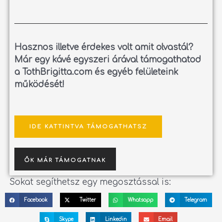
Hasznos illetve érdekes volt amit olvastál?
Már egy kávé egyszeri árával támogathatod
a TothBrigitta.com és egyéb felületeink
működését!
IDE KATTINTVA TÁMOGATHATSZ
ŐK MÁR TÁMOGATNAK
Sokat segíthetsz egy megosztással is:
Facebook
Twitter
Whatsapp
Telegram
Skype
Linkedin
Email