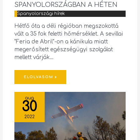
SPANYOLORSZÁGBAN A HÉTEN
Spanyolországi hírek
Hétfő óta a déli régióban megszokottá
vált a 35 fok feletti hőmérséklet. A sevillai
"Feria de Abril"-on a kánikula miatt
megerősített egészségügyi szolgálat
mellett várják…
ELOLVASOM »
aug
30
2022