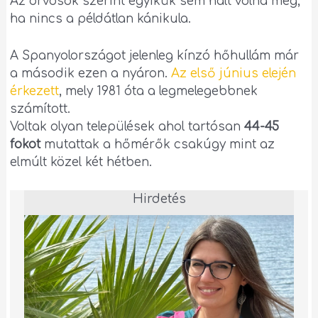
Az orvosok szerint egyikük sem halt volna meg,
ha nincs a példátlan kánikula.
A Spanyolországot jelenleg kínzó hőhullám már
a második ezen a nyáron.
Az első június elején
érkezett
, mely 1981 óta a legmelegebbnek
számított.
Voltak olyan települések ahol tartósan
44-45
fokot
mutattak a hőmérők csakúgy mint az
elmúlt közel két hétben.
Hirdetés