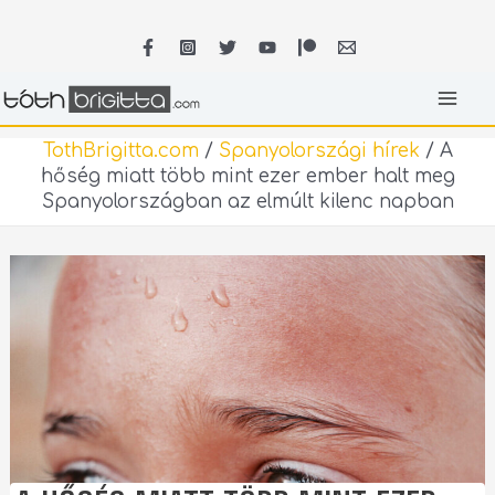
Skip
MA
to
content
ME
TothBrigitta.com
/
Spanyolországi hírek
/
A
hőség miatt több mint ezer ember halt meg
Spanyolországban az elmúlt kilenc napban