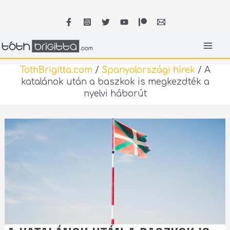
Skip
MA
to
content
ME
TothBrigitta.com
/
Spanyolországi hírek
/
A
katalánok után a baszkok is megkezdték a
nyelvi háborút