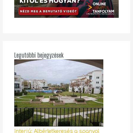
Legutóbbi bejegyzések
Interjú: Albérletkeresés a spanyol