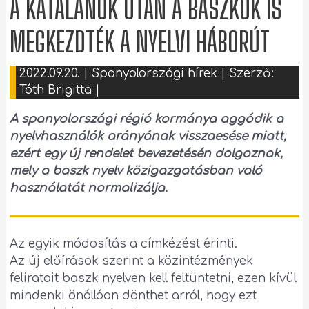
A KATALÁNOK UTÁN A BASZKOK IS
MEGKEZDTÉK A NYELVI HÁBORÚT
2022.09.20.
|
Spanyolországi hírek
| Szerző:
Tóth Brigitta
|
A spanyolországi régió kormánya aggódik a
nyelvhasználók arányának visszaesése miatt,
ezért egy új rendelet bevezetésén dolgoznak,
mely a baszk nyelv közigazgatásban való
használatát normalizálja.
Az egyik módosítás a címkézést érinti.
Az új előírások szerint a közintézmények
feliratait baszk nyelven kell feltüntetni, ezen kívül
mindenki önállóan dönthet arról, hogy ezt