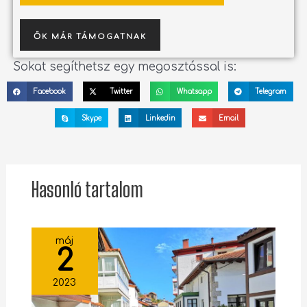
ŐK MÁR TÁMOGATNAK
Sokat segíthetsz egy megosztással is:
Facebook
Twitter
Whatsapp
Telegram
Skype
Linkedin
Email
Hasonló tartalom
máj
2
2023