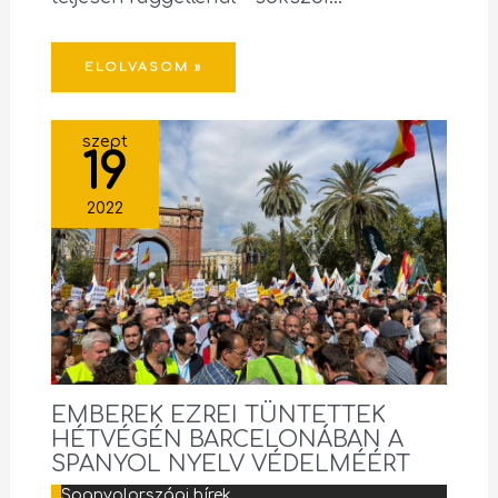
ELOLVASOM »
szept
19
2022
EMBEREK EZREI TÜNTETTEK
HÉTVÉGÉN BARCELONÁBAN A
SPANYOL NYELV VÉDELMÉÉRT
Spanyolországi hírek