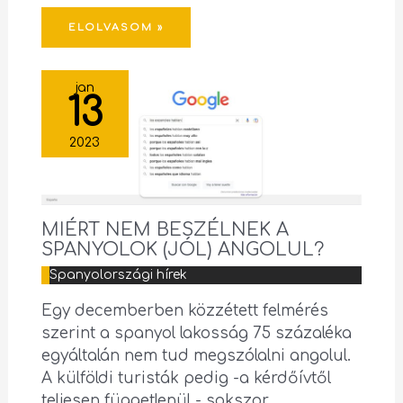
ELOLVASOM »
jan
13
2023
MIÉRT NEM BESZÉLNEK A
SPANYOLOK (JÓL) ANGOLUL?
Spanyolországi hírek
Egy decemberben közzétett felmérés
szerint a spanyol lakosság 75 százaléka
egyáltalán nem tud megszólalni angolul.
A külföldi turisták pedig -a kérdőívtől
teljesen függetlenül - sokszor…