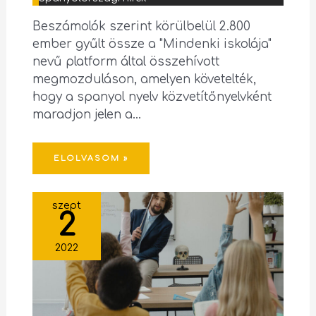
Beszámolók szerint körülbelül 2.800
ember gyűlt össze a "Mindenki iskolája"
nevű platform által összehívott
megmozduláson, amelyen követelték,
hogy a spanyol nyelv közvetítőnyelvként
maradjon jelen a…
ELOLVASOM »
szept
2
2022