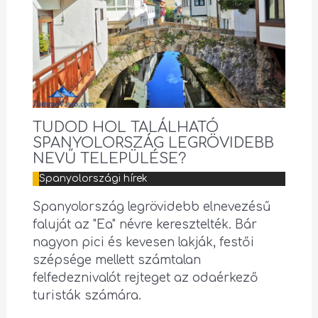
TUDOD HOL TALÁLHATÓ
SPANYOLORSZÁG LEGRÖVIDEBB
NEVŰ TELEPÜLÉSE?
Spanyolországi hírek
Spanyolország legrövidebb elnevezésű
faluját az "Ea" névre keresztelték. Bár
nagyon pici és kevesen lakják, festői
szépsége mellett számtalan
felfedeznivalót rejteget az odaérkező
turisták számára.