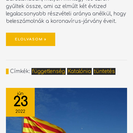
gyűltek össze, ami az elmúlt két évtized
legalacsonyabb részvételi aránya anélkül, hogy
beleszámolnák a koronavírus-járvány éveit.
ELOLVASOM »
Címkék:
függetlenség
Katalónia
tüntetés
SPANYOLGYŰLÖLETRE
TANÍTJÁK
jún
A
23
KATALÁN
KÖZÉPISKOLÁSOKAT
2022