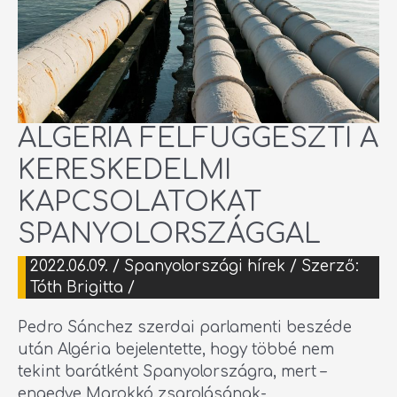
ALGÉRIA FELFÜGGESZTI A
KERESKEDELMI
KAPCSOLATOKAT
SPANYOLORSZÁGGAL
2022.06.09.
/
Spanyolországi hírek
/ Szerző:
Tóth Brigitta
/
Pedro Sánchez szerdai parlamenti beszéde
után Algéria bejelentette, hogy többé nem
tekint barátként Spanyolországra, mert –
engedve Marokkó zsarolásának-