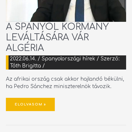
A SPANYOL KORMÁNY
LEVÁLTÁSÁRA VÁR
ALGÉRIA
2022.06.14.
/
Spanyolországi hírek
/ Szerző:
Tóth Brigitta
/
Az afrikai ország csak akkor hajlandó békülni,
ha Pedro Sánchez miniszterelnök távozik.
ELOLVASOM »