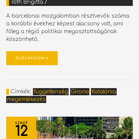
Tóth Brigitta
/
A barcelonai mozgalomban résztvevők száma
a korábbi évekhez képest alacsony volt, ami
főleg a régió politikai megosztottságának
köszönhető.
ELOLVASOM »
Címkék:
függetlenség
Girona
Katalónia
megemlékezés
A
FÜGGETLENSÉGÉRT
szept
TÜNTETTEK
12
HÉTVÉGÉN
KATALÓNIÁBAN