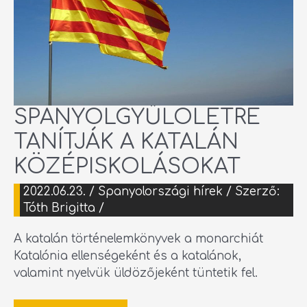
SPANYOLGYŰLÖLETRE
TANÍTJÁK A KATALÁN
KÖZÉPISKOLÁSOKAT
2022.06.23.
/
Spanyolországi hírek
/ Szerző:
Tóth Brigitta
/
A katalán történelemkönyvek a monarchiát
Katalónia ellenségeként és a katalánok,
valamint nyelvük üldözőjeként tüntetik fel.