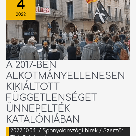
4
ALKOTMÁNYELLENESEN
KIKIÁLTOTT
FÜGGETLENSÉGET
ÜNNEPELTÉK
2022
KATALÓNIÁBAN
A 2017-BEN
ALKOTMÁNYELLENESEN
KIKIÁLTOTT
FÜGGETLENSÉGET
ÜNNEPELTÉK
KATALÓNIÁBAN
2022.10.04.
/
Spanyolországi hírek
/ Szerző: