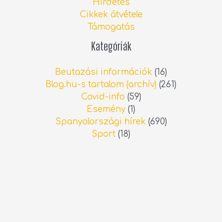
Hirdetés
Cikkek átvétele
Támogatás
Kategóriák
Beutazási információk
(16)
Blog.hu-s tartalom (archív)
(261)
Covid-info
(59)
Esemény
(1)
Spanyolországi hírek
(690)
Sport
(18)
Személyes blog
(13)
Videó
(21)
Legfrissebb spanyolországi hírek
Interjú: Albérletkeresés a spanyol
ingatlanpiacon
2026.06.13.