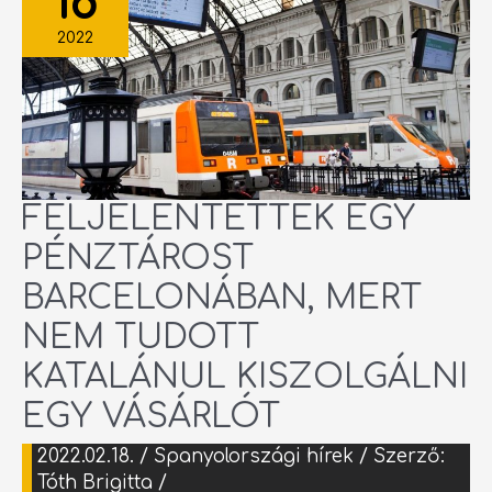
18
MERT
NEM
TUDOTT
2022
KATALÁNUL
KISZOLGÁLNI
EGY
VÁSÁRLÓT
FELJELENTETTEK EGY
PÉNZTÁROST
BARCELONÁBAN, MERT
NEM TUDOTT
KATALÁNUL KISZOLGÁLNI
EGY VÁSÁRLÓT
2022.02.18.
/
Spanyolországi hírek
/ Szerző:
Tóth Brigitta
/