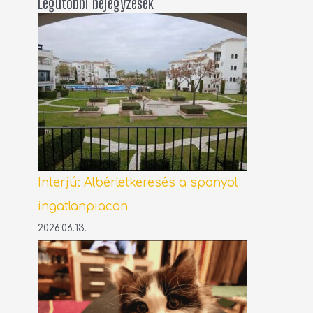
Legutóbbi bejegyzések
Interjú: Albérletkeresés a spanyol
ingatlanpiacon
2026.06.13.