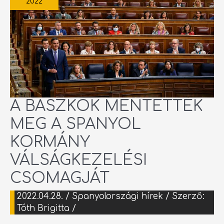
2022
VÁLSÁGKEZELÉSI
CSOMAGJÁT
A BASZKOK MENTETTÉK
MEG A SPANYOL
KORMÁNY
VÁLSÁGKEZELÉSI
CSOMAGJÁT
2022.04.28.
/
Spanyolországi hírek
/ Szerző:
Tóth Brigitta
/