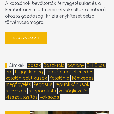
A katalánok beváltották fenyegetésüket és a
kémbotrány miatt nemmel voksoltak a háború
okozta gazdasági krízis enyhítését célzó
törvénycsomagra.
ELOLVASOM »
Címkék:
baszk
Baszkföld
botrány
EH Bildu
erc
függetlenség
katalán függetlenedés
katalán politikusok
Katalónia
kémkedés
megfigyelés
Pegasus
republikánusok
szavazás
szeparatista
válságkezelés
visszautasítás
voksolás
PEGASUS-