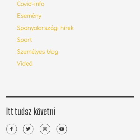
Covid-info
Esemény
Spanyolországi hírek
Sport
Személyes blog
Videó
Itt tudsz követni
F
T
I
Y
a
w
n
o
c
i
s
u
e
t
t
t