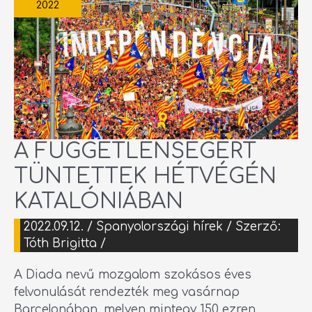
2022
A FÜGGETLENSÉGÉRT
TÜNTETTEK HÉTVÉGÉN
KATALÓNIÁBAN
2022.09.12.
/
Spanyolországi hírek
/ Szerző:
Tóth Brigitta
/
A Diada nevű mozgalom szokásos éves
felvonulását rendezték meg vasárnap
Barcelonában, melyen mintegy 150 ezren