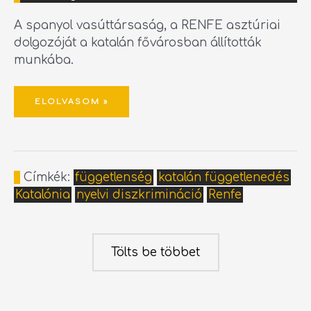
A spanyol vasúttársaság, a RENFE asztúriai
dolgozóját a katalán fővárosban állították
munkába.
ELOLVASOM »
Címkék:
függetlenség
katalán függetlenedés
Katalónia
nyelvi diszkrimináció
Renfe
Tölts be többet