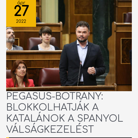
BOTRÁNY:
ápr
BLOKKOLHATJÁK
27
A
KATALÁNOK
A
SPANYOL
2022
VÁLSÁGKEZELÉST
PEGASUS-BOTRÁNY:
BLOKKOLHATJÁK A
KATALÁNOK A SPANYOL
VÁLSÁGKEZELÉST