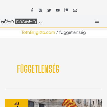
Skip
MA
to
content
ME
TothBrigitta.com
/
függetlenség
FÜGGETLENSÉG
A
2017-
okt
BEN