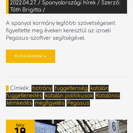
2022.04.27.
/
Spanyolországi hírek
/ Szerző:
Tóth Brigitta
/
A spanyol kormány legfőbb szövetségeseit
figyeltette meg éveken keresztül az izraeli
Pegasus-szoftver segítségével.
ELOLVASOM »
Címkék:
botrány
függetlenség
katalán
függetlenedés
katalán politikusok
Katalónia
kémkedés
megfigyelés
Pegasus
FELJELENTETTEK
EGY
febr
PÉNZTÁROST
BARCELONÁBAN,