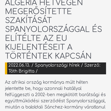
ALGÉRIA HÉTVÉGÉN
MEGERŐSÍTETTE
SZAKÍTÁSÁT
SPANYOLORSZÁGGAL ÉS
ELÍTÉLTE AZ EU
KIJELENTÉSEIT A
TÖRTÉNTEK KAPCSÁN
2022.06.13.
/
Spanyolországi hírek
/ Szerző:
Tóth Brigitta
/
Az afrikai ország kormánya múlt héten
jelentette be, hogy azonnali hatállyal
felfüggeszti a 2002-ben megkötött barátsági és
együttműködési szerződést Spanyolországgal,
miután a baloldali Sánchez-kormány váratlanul