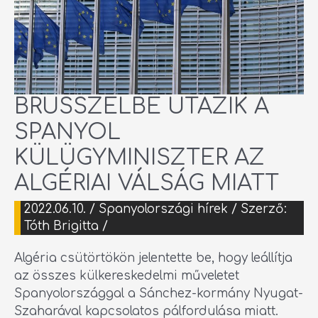
BRÜSSZELBE UTAZIK A
SPANYOL
KÜLÜGYMINISZTER AZ
ALGÉRIAI VÁLSÁG MIATT
2022.06.10.
/
Spanyolországi hírek
/ Szerző:
Tóth Brigitta
/
Algéria csütörtökön jelentette be, hogy leállítja
az összes külkereskedelmi műveletet
Spanyolországgal a Sánchez-kormány Nyugat-
Szaharával kapcsolatos pálfordulása miatt.