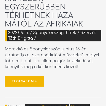
EGYSZERŰBBEN
TÉRHETNEK HAZA
MÁTÓL AZ AFRIKAIAK
2022.06.15.
/
Spanyolországi hírek
/ Szerző:
Tóth Brigitta
/
Marokkó és Spanyolország június 15-én
újraindítja a „szorosátkelési-műveletet”, mellyel
több millió afrikai állampolgár közlekedését
könnyítik meg a két kontinens között.
ELOLVASOM »