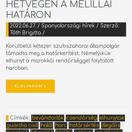
HÉTVÉGÉN A MELILLAI
HATÁRON
2022.06.27.
/
Spanyolországi hírek
/ Szerző:
Tóth Brigitta
/
Körülbelül kétezer szubszaharai állampolgár
támadta meg a határkerítést. Némelyikük
elhunyt a marokkói rendőrséggel folytatott
harcban.
ELOLVASOM »
Címkék:
bevándorlók
csendőrség
elhunytak
guardia civil
halál
harc
határsértés
illegális