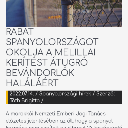
RABAT
SPANYOLORSZÁGOT
OKOLJA A MELILLAI
KERÍTÉST ÁTUGRÓ
BEVÁNDORLÓK
HALÁLÁÉRT
2022.07.14.
/
Spanyolországi hírek
/ Szerző:
Tóth Brigitta
/
A marokkói Nemzeti Emberi Jogi Tanács
előzetes jelentésében az áll, hogy a spanyol