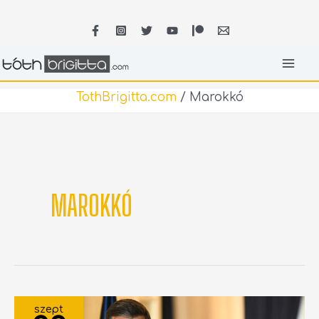
Skip
MA
to
content
ME
TothBrigitta.com
/
Marokkó
MAROKKÓ
MEGOLDÁST
KÉR
szept
AZ