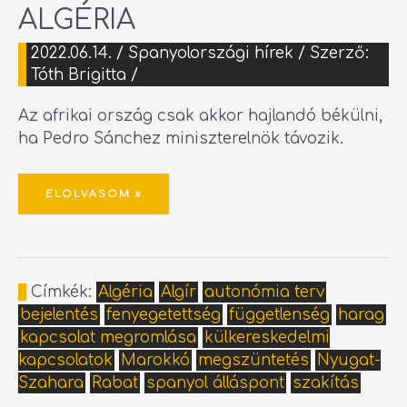
ALGÉRIA
2022.06.14.
/
Spanyolországi hírek
/ Szerző:
Tóth Brigitta
/
Az afrikai ország csak akkor hajlandó békülni,
ha Pedro Sánchez miniszterelnök távozik.
ELOLVASOM »
Címkék:
Algéria
Algír
autonómia terv
bejelentés
fenyegetettség
függetlenség
harag
kapcsolat megromlása
külkereskedelmi
kapcsolatok
Marokkó
megszüntetés
Nyugat-
Szahara
Rabat
spanyol álláspont
szakítás