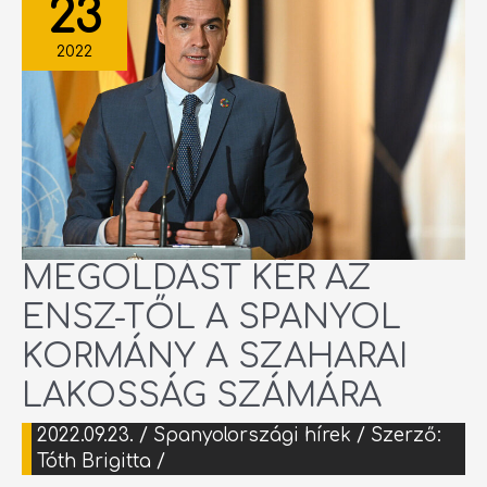
23
ENSZ-
TŐL
A
SPANYOL
2022
KORMÁNY
A
SZAHARAI
LAKOSSÁG
SZÁMÁRA
MEGOLDÁST KÉR AZ
ENSZ-TŐL A SPANYOL
KORMÁNY A SZAHARAI
LAKOSSÁG SZÁMÁRA
2022.09.23.
/
Spanyolországi hírek
/ Szerző:
Tóth Brigitta
/