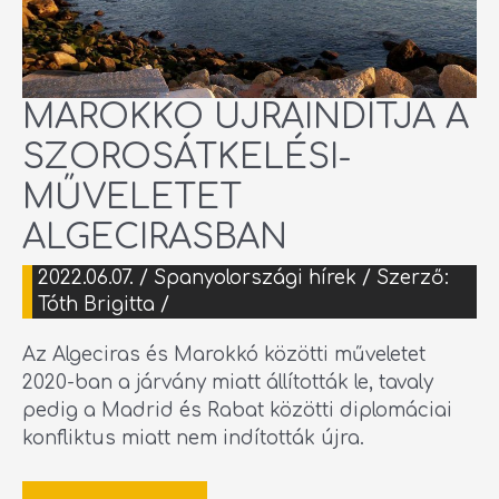
MAROKKÓ ÚJRAINDÍTJA A
SZOROSÁTKELÉSI-
MŰVELETET
ALGECIRASBAN
2022.06.07.
/
Spanyolországi hírek
/ Szerző:
Tóth Brigitta
/
Az Algeciras és Marokkó közötti műveletet
2020-ban a járvány miatt állították le, tavaly
pedig a Madrid és Rabat közötti diplomáciai
konfliktus miatt nem indították újra.