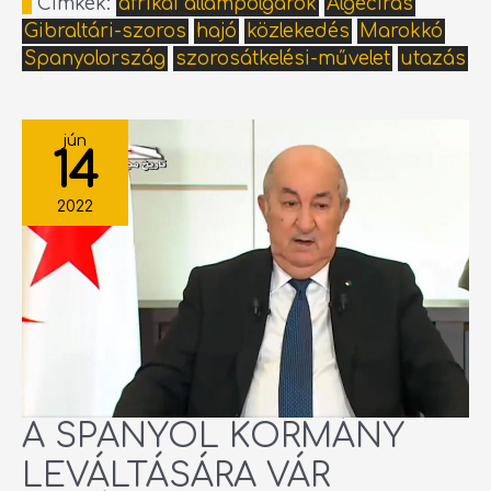
Címkék:
afrikai állampolgárok
Algeciras
Gibraltári-szoros
hajó
közlekedés
Marokkó
Spanyolország
szorosátkelési-művelet
utazás
A
SPANYOL
jún
KORMÁNY
14
LEVÁLTÁSÁRA
VÁR
ALGÉRIA
2022
A SPANYOL KORMÁNY
LEVÁLTÁSÁRA VÁR