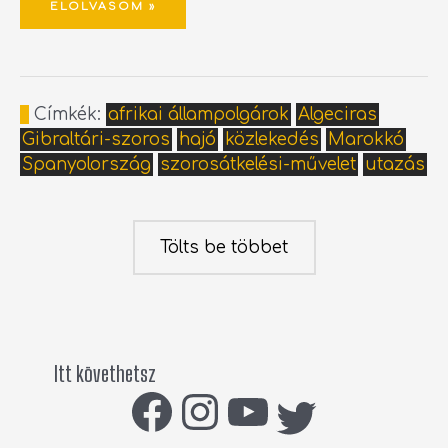
ELOLVASOM »
Címkék:
afrikai állampolgárok
Algeciras
Gibraltári-szoros
hajó
közlekedés
Marokkó
Spanyolország
szorosátkelési-művelet
utazás
Tölts be többet
Itt követhetsz