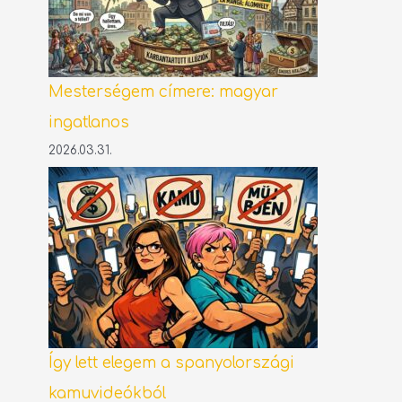
Mesterségem címere: magyar
ingatlanos
2026.03.31.
Így lett elegem a spanyolországi
kamuvideókból