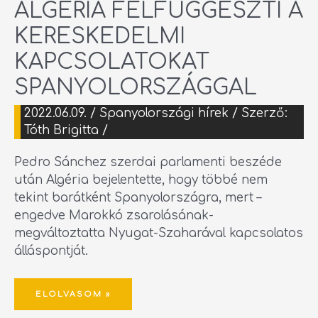
ALGÉRIA FELFÜGGESZTI A
KERESKEDELMI
KAPCSOLATOKAT
SPANYOLORSZÁGGAL
2022.06.09.
/
Spanyolországi hírek
/ Szerző:
Tóth Brigitta
/
Pedro Sánchez szerdai parlamenti beszéde
után Algéria bejelentette, hogy többé nem
tekint barátként Spanyolországra, mert –
engedve Marokkó zsarolásának-
megváltoztatta Nyugat-Szaharával kapcsolatos
álláspontját.
ELOLVASOM »