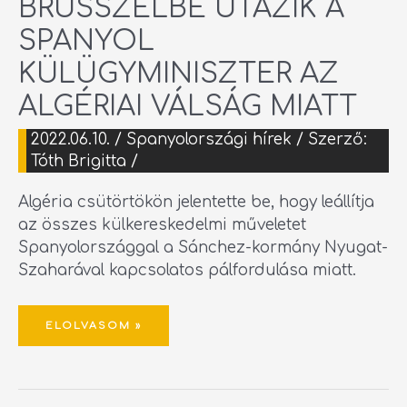
BRÜSSZELBE UTAZIK A
SPANYOL
KÜLÜGYMINISZTER AZ
ALGÉRIAI VÁLSÁG MIATT
2022.06.10.
/
Spanyolországi hírek
/ Szerző:
Tóth Brigitta
/
Algéria csütörtökön jelentette be, hogy leállítja
az összes külkereskedelmi műveletet
Spanyolországgal a Sánchez-kormány Nyugat-
Szaharával kapcsolatos pálfordulása miatt.
ELOLVASOM »