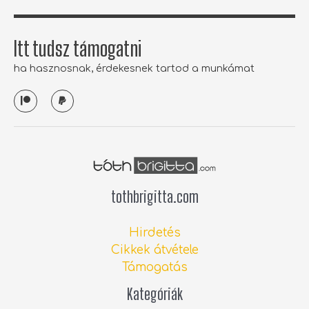
Itt tudsz támogatni
ha hasznosnak, érdekesnek tartod a munkámat
P
P
a
a
t
y
r
p
e
a
o
l
n
tothbrigitta.com
Hirdetés
Cikkek átvétele
Támogatás
Kategóriák