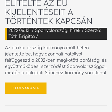
ELÍTÉLTE AZ EU
KIJELENTÉSEIT A
TÖRTÉNTEK KAPCSÁN
2022.06.13.
/
Spanyolországi hírek
/ Szerző:
Tóth Brigitta
/
Az afrikai ország kormánya múlt héten
jelentette be, hogy azonnali hatállyal
felfüggeszti a 2002-ben megkötött barátsági és
együttműködési szerződést Spanyolországgal,
miután a baloldali Sánchez-kormány váratlanul
ELOLVASOM »