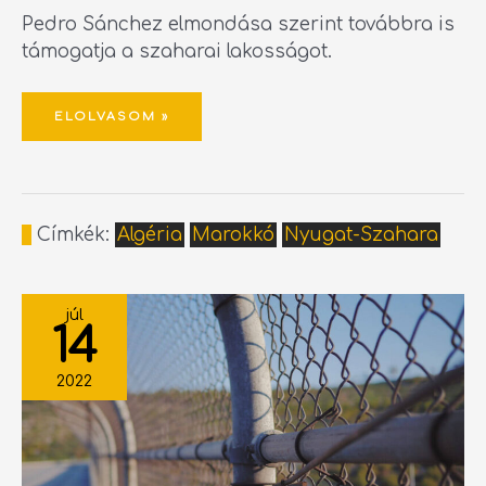
Pedro Sánchez elmondása szerint továbbra is
támogatja a szaharai lakosságot.
ELOLVASOM »
Címkék:
Algéria
Marokkó
Nyugat-Szahara
RABAT
SPANYOLORSZÁGOT
júl
OKOLJA
14
A
MELILLAI
KERÍTÉST
ÁTUGRÓ
2022
BEVÁNDORLÓK
HALÁLÁÉRT