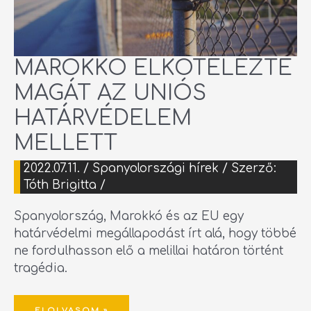
MAROKKÓ ELKÖTELEZTE
MAGÁT AZ UNIÓS
HATÁRVÉDELEM
MELLETT
2022.07.11.
/
Spanyolországi hírek
/ Szerző:
Tóth Brigitta
/
Spanyolország, Marokkó és az EU egy
határvédelmi megállapodást írt alá, hogy többé
ne fordulhasson elő a melillai határon történt
tragédia.
ELOLVASOM »