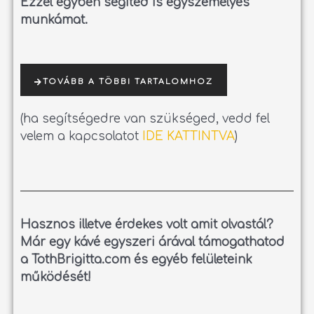
Ezzel egyben segíted is egyszemélyes
munkámat.
TOVÁBB A TÖBBI TARTALOMHOZ
(ha segítségedre van szükséged, vedd fel
velem a kapcsolatot
IDE KATTINTVA
)
Hasznos illetve érdekes volt amit olvastál?
Már egy kávé egyszeri árával támogathatod
a TothBrigitta.com és egyéb felületeink
működését!