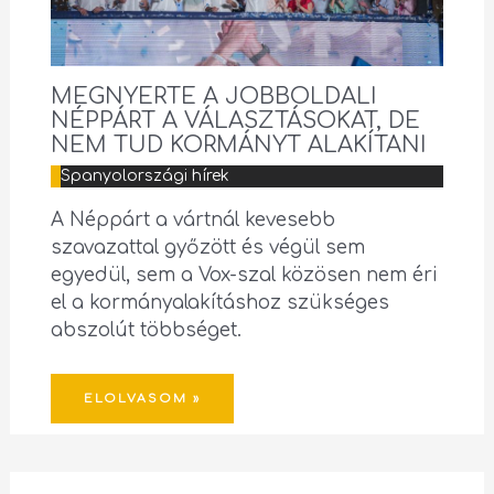
MEGNYERTE A JOBBOLDALI
NÉPPÁRT A VÁLASZTÁSOKAT, DE
NEM TUD KORMÁNYT ALAKÍTANI
Spanyolországi hírek
A Néppárt a vártnál kevesebb
szavazattal győzött és végül sem
egyedül, sem a Vox-szal közösen nem éri
el a kormányalakításhoz szükséges
abszolút többséget.
ELOLVASOM »