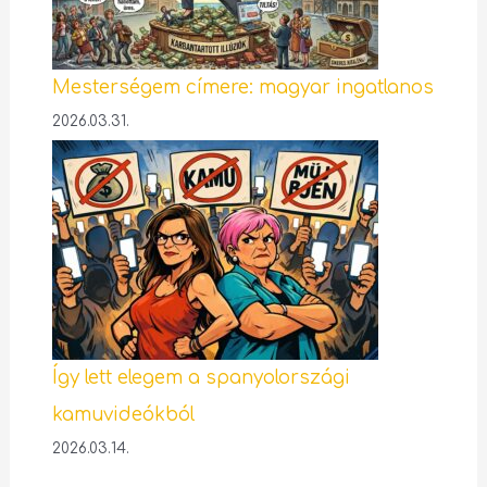
Mesterségem címere: magyar ingatlanos
2026.03.31.
Így lett elegem a spanyolországi
kamuvideókból
2026.03.14.