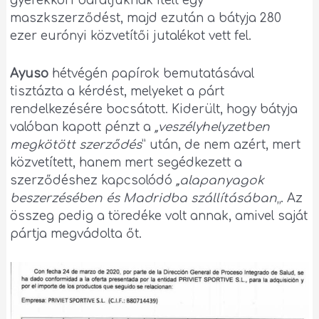
gyerekkori barátjuknak ítélt egy
maszkszerződést, majd ezután a bátyja 280
ezer eurónyi közvetítői jutalékot vett fel.
Ayuso
hétvégén papírok bemutatásával
tisztázta a kérdést, melyeket a párt
rendelkezésére bocsátott. Kiderült, hogy bátyja
valóban kapott pénzt a
„veszélyhelyzetben
megkötött szerződés
” után, de nem azért, mert
közvetített, hanem mert segédkezett a
szerződéshez kapcsolódó
„alapanyagok
beszerzésében és Madridba szállításában
„. Az
összeg pedig a töredéke volt annak, amivel saját
pártja megvádolta őt.