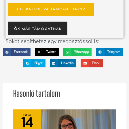
IDE KATTINTVA TÁMOGATHATSZ
ŐK MÁR TÁMOGATNAK
Sokat segíthetsz egy megosztással is:
Facebook
Twitter
Whatsapp
Telegram
Skype
Linkedin
Email
Hasonló tartalom
nov
14