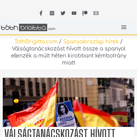
Skip
MA
to
content
ME
TothBrigitta.com
/
Spanyolországi hírek
/
Válságtanácskozást hívott össze a spanyol
ellenzék a múlt héten kirobbant kémbotrány
miatt
VÁLSÁGTANÁCSKOZÁST HÍVOTT