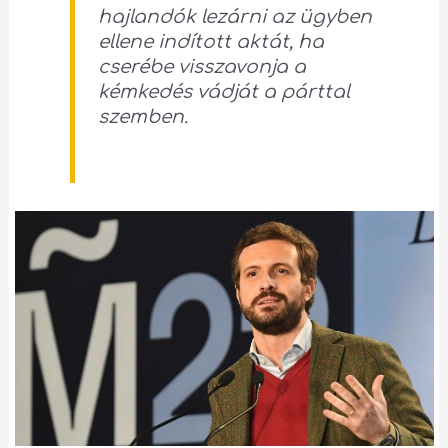
hajlandók lezárni az ügyben
ellene indított aktát, ha
cserébe visszavonja a
kémkedés vádját a párttal
szemben.