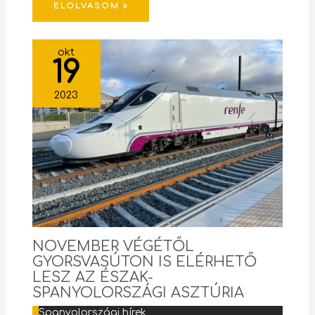
ELOLVASOM »
okt
19
2023
NOVEMBER VÉGÉTŐL
GYORSVASÚTON IS ELÉRHETŐ
LESZ AZ ÉSZAK-
SPANYOLORSZÁGI ASZTÚRIA
Spanyolországi hírek