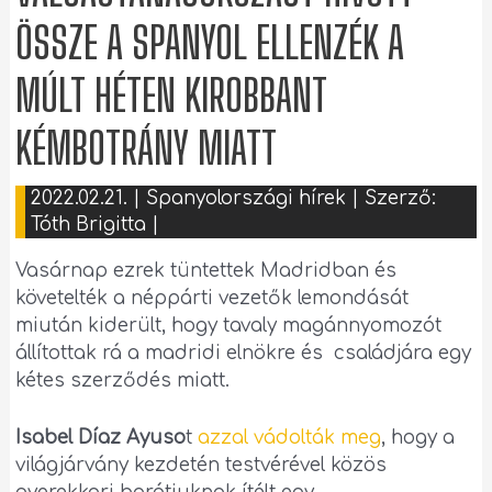
ÖSSZE A SPANYOL ELLENZÉK A
MÚLT HÉTEN KIROBBANT
KÉMBOTRÁNY MIATT
2022.02.21.
|
Spanyolországi hírek
| Szerző:
Tóth Brigitta
|
Vasárnap ezrek tüntettek Madridban és
követelték a néppárti vezetők lemondását
miután kiderült, hogy tavaly magánnyomozót
állítottak rá a madridi elnökre és családjára egy
kétes szerződés miatt.
Isabel Díaz Ayuso
t
azzal vádolták meg
, hogy a
világjárvány kezdetén testvérével közös