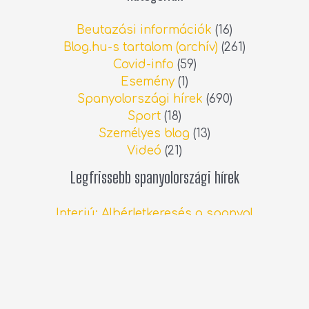
Beutazási információk
(16)
Blog.hu-s tartalom (archív)
(261)
Covid-info
(59)
Esemény
(1)
Spanyolországi hírek
(690)
Sport
(18)
Személyes blog
(13)
Videó
(21)
Legfrissebb spanyolországi hírek
Interjú: Albérletkeresés a spanyol
ingatlanpiacon
2026.06.13.
Állatorvosi költségek Spanyolországban
2026.05.19.
Húsvét a spanyolországi Lorcában
2026.04.05.