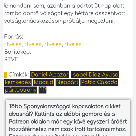
lemondani sem, azonban a pártot öt nap alatt
romba döntő válságot egy hétfőre összehívott
válságtanácskozáson próbálja megoldani.
Forrás:
r
t
ve.es
,
rtve.es
,
rtve.es
,
rtve.es
Borítókép:
RTVE
Címkék:
Daniel Alcazar
Isabel Díaz Ayuso
kémkedés
Madrid
Néppárt
Pablo Casado
pártbotrány
PP
Több Spanyolországgal kapcsolatos cikket
olvasnál?
Kattints az alábbi gombra és a
Patreon oldalon már egy kávé egyszeri áráért
hozzáférhetsz nem csak írott tartalmaimhoz.