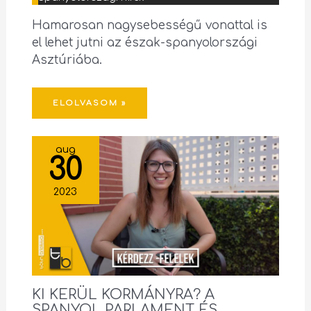
Hamarosan nagysebességű vonattal is
el lehet jutni az észak-spanyolországi
Asztúriába.
ELOLVASOM »
aug
30
2023
KI KERÜL KORMÁNYRA? A
SPANYOL PARLAMENT ÉS