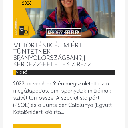
2023
MI TÖRTÉNIK ÉS MIÉRT
TÜNTETNEK
SPANYOLORSZÁGBAN? |
KÉRDEZZ-FELELEK 7. RÉSZ
Videó
2023. november 9-én megszületett az a
megállapodás, ami spanyolok millióinak
szívét töri össze: A szocialista párt
(PSOE) és a Junts per Catalunya (Együtt
Katalóniáért) aláírta…