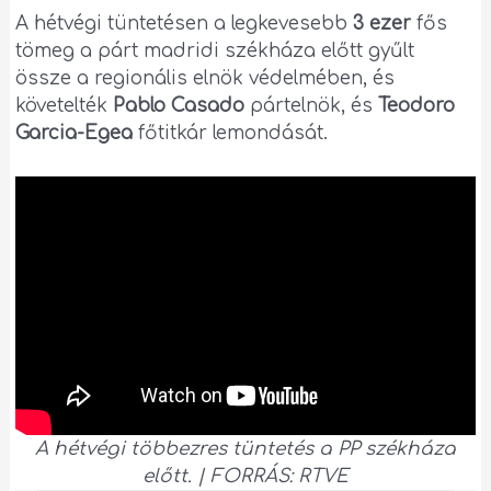
A hétvégi tüntetésen a legkevesebb
3 ezer
fős
tömeg a párt madridi székháza előtt gyűlt
össze a regionális elnök védelmében, és
követelték
Pablo Casado
pártelnök, és
Teodoro
Garcia-Egea
főtitkár lemondását.
A hétvégi többezres tüntetés a PP székháza
előtt. | FORRÁS: RTVE