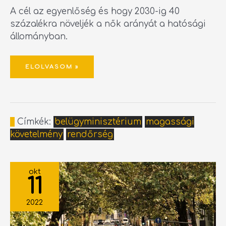
A cél az egyenlőség és hogy 2030-ig 40
százalékra növeljék a nők arányát a hatósági
állományban.
ELOLVASOM »
Címkék:
belügyminisztérium
magassági
követelmény
rendőrség
ORSZÁGOS
ELLENŐRZÉSI
okt
AKCIÓT
11
INDÍTOTT
A
SPANYOL
KÖZLEKEDÉSI
2022
FŐIGAZGATÓSÁG