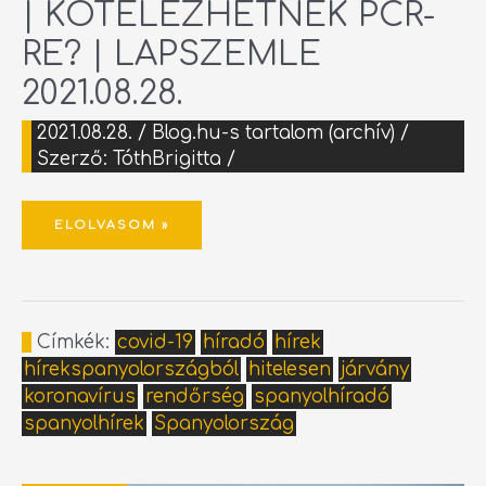
| KÖTELEZHETNEK PCR-
RE? | LAPSZEMLE
2021.08.28.
2021.08.28.
/
Blog.hu-s tartalom (archív)
/
Szerző:
TóthBrigitta
/
ELOLVASOM »
Címkék:
covid-19
híradó
hírek
hírekspanyolországból
hitelesen
járvány
koronavírus
rendőrség
spanyolhíradó
spanyolhírek
Spanyolország