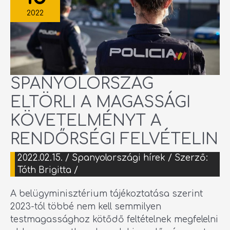
A
RENDŐRSÉGI
2022
FELVÉTELIN
SPANYOLORSZÁG
ELTÖRLI A MAGASSÁGI
KÖVETELMÉNYT A
RENDŐRSÉGI FELVÉTELIN
2022.02.15.
/
Spanyolországi hírek
/ Szerző:
Tóth Brigitta
/
A belügyminisztérium tájékoztatása szerint
2023-tól többé nem kell semmilyen
testmagassághoz kötődő feltételnek megfelelni