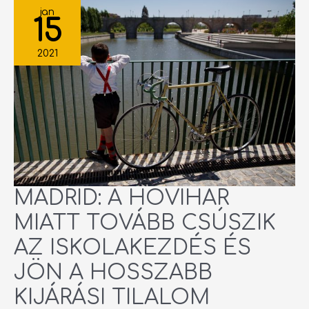
MADRID:
A
jan
HÓVIHAR
15
MIATT
TOVÁBB
CSÚSZIK
AZ
2021
ISKOLAKEZDÉS
ÉS
JÖN
A
HOSSZABB
KIJÁRÁSI
TILALOM
MADRID: A HÓVIHAR
MIATT TOVÁBB CSÚSZIK
AZ ISKOLAKEZDÉS ÉS
JÖN A HOSSZABB
KIJÁRÁSI TILALOM