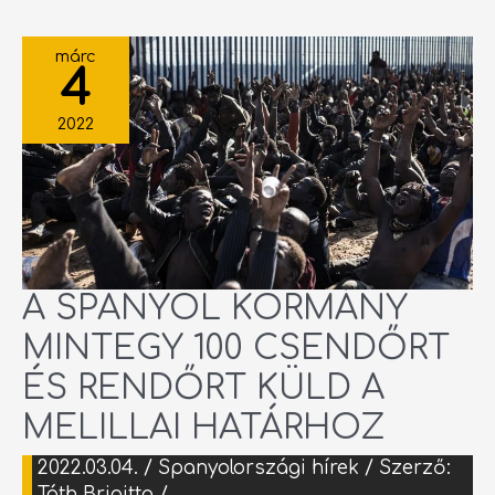
A
SPANYOL
márc
KORMÁNY
4
MINTEGY
100
CSENDŐRT
ÉS
2022
RENDŐRT
KÜLD
A
MELILLAI
HATÁRHOZ
A SPANYOL KORMÁNY
MINTEGY 100 CSENDŐRT
ÉS RENDŐRT KÜLD A
MELILLAI HATÁRHOZ
2022.03.04.
/
Spanyolországi hírek
/ Szerző:
Tóth Brigitta
/