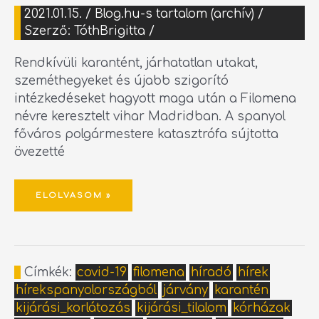
2021.01.15.
/
Blog.hu-s tartalom (archív)
/
Szerző:
TóthBrigitta
/
Rendkívüli karantént, járhatatlan utakat,
szeméthegyeket és újabb szigorító
intézkedéseket hagyott maga után a Filomena
névre keresztelt vihar Madridban. A spanyol
főváros polgármestere katasztrófa sújtotta
övezetté
ELOLVASOM »
Címkék:
covid-19
filomena
híradó
hírek
hírekspanyolországból
járvány
karantén
kijárási_korlátozás
kijárási_tilalom
kórházak