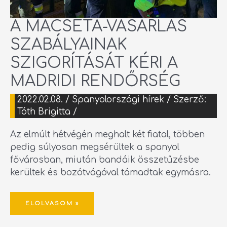
A MACSÉTA-VÁSÁRLÁS
SZABÁLYAINAK
SZIGORÍTÁSÁT KÉRI A
MADRIDI RENDŐRSÉG
2022.02.08.
/
Spanyolországi hírek
/ Szerző:
Tóth Brigitta
/
Az elmúlt hétvégén meghalt két fiatal, többen
pedig súlyosan megsérültek a spanyol
fővárosban, miután bandáik összetűzésbe
kerültek és bozótvágóval támadtak egymásra.
ELOLVASOM »