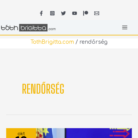
Skip
MA
to
content
ME
TothBrigitta.com
/
rendőrség
RENDŐRSÉG
ELTÖRLIK
A
okt
MAGASSÁGI