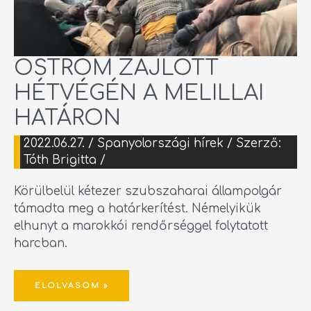
OSTROM ZAJLOTT
HÉTVÉGÉN A MELILLAI
HATÁRON
2022.06.27.
/
Spanyolországi hírek
/ Szerző:
Tóth Brigitta
/
Körülbelül kétezer szubszaharai állampolgár
támadta meg a határkerítést. Némelyikük
elhunyt a marokkói rendőrséggel folytatott
harcban.
ELOLVASOM »