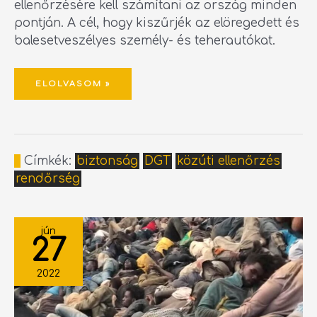
ellenőrzésére kell számítani az ország minden
pontján. A cél, hogy kiszűrjék az elöregedett és
balesetveszélyes személy- és teherautókat.
ELOLVASOM »
Címkék:
biztonság
DGT
közúti ellenőrzés
rendőrség
OSTROM
ZAJLOTT
jún
HÉTVÉGÉN
27
A
MELILLAI
HATÁRON
2022