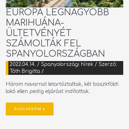
EURÓPA LEGNAGYOBB
MARIHUÁNA-
ÜLTETVÉNYÉT
SZÁMOLTÁK FEL
SPANYOLORSZÁGBAN
2022.04.14.
/
Spanyolországi hírek
/ Szerző:
Tóth Brigitta
/
Három navarrait letartóztattak, két baszkföldi
lakó ellen pedig eljárást indítottak.
ELOLVASOM »