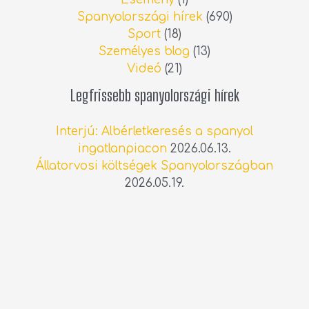
Spanyolországi hírek
(690)
Sport
(18)
Személyes blog
(13)
Videó
(21)
Legfrissebb spanyolországi hírek
Interjú: Albérletkeresés a spanyol
ingatlanpiacon
2026.06.13.
Állatorvosi költségek Spanyolországban
2026.05.19.
Húsvét a spanyolországi Lorcában
2026.04.05.
Copyright © 2026 Tóth Brigitta |
www.tohbrigitta.com | Web:
www.rolandaudiovisual.com