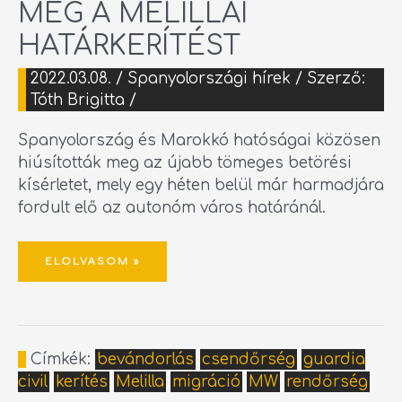
MEG A MELILLAI
HATÁRKERÍTÉST
2022.03.08.
/
Spanyolországi hírek
/ Szerző:
Tóth Brigitta
/
Spanyolország és Marokkó hatóságai közösen
hiúsították meg az újabb tömeges betörési
kísérletet, mely egy héten belül már harmadjára
fordult elő az autonóm város határánál.
ELOLVASOM »
Címkék:
bevándorlás
csendőrség
guardia
civil
kerítés
Melilla
migráció
MW
rendőrség