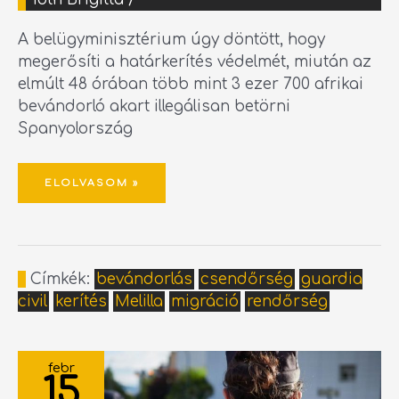
A belügyminisztérium úgy döntött, hogy
megerősíti a határkerítés védelmét, miután az
elmúlt 48 órában több mint 3 ezer 700 afrikai
bevándorló akart illegálisan betörni
Spanyolország
ELOLVASOM »
Címkék:
bevándorlás
csendőrség
guardia
civil
kerítés
Melilla
migráció
rendőrség
SPANYOLORSZÁG
ELTÖRLI
febr
A
15
MAGASSÁGI
KÖVETELMÉNYT