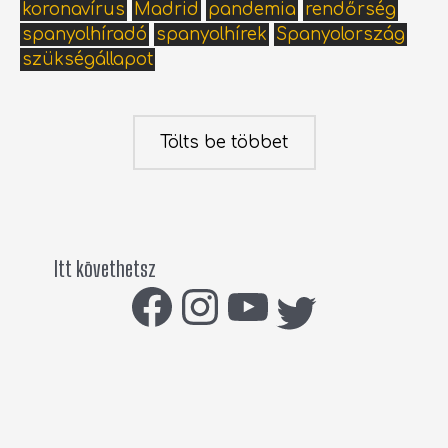
koronavírus
Madrid
pandemia
rendőrség
spanyolhíradó
spanyolhírek
Spanyolország
szükségállapot
Tölts be többet
Itt követhetsz