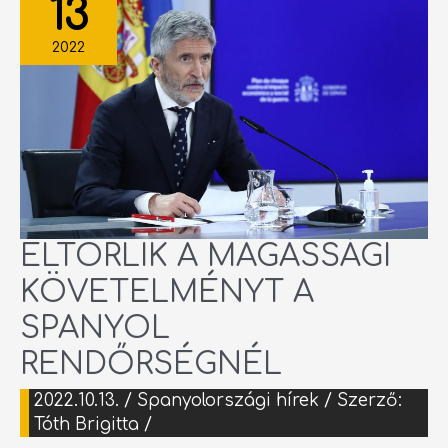
13
KÖVETELMÉNYT
A
SPANYOL
RENDŐRSÉGNÉL
2022
ELTÖRLIK A MAGASSÁGI
KÖVETELMÉNYT A
SPANYOL
RENDŐRSÉGNÉL
2022.10.13.
/
Spanyolországi hírek
/ Szerző:
Tóth Brigitta
/