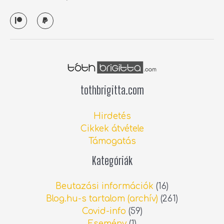
P
P
a
a
t
y
r
p
e
a
o
l
n
tothbrigitta.com
Hirdetés
Cikkek átvétele
Támogatás
Kategóriák
Beutazási információk
(16)
Blog.hu-s tartalom (archív)
(261)
Covid-info
(59)
Esemény
(1)